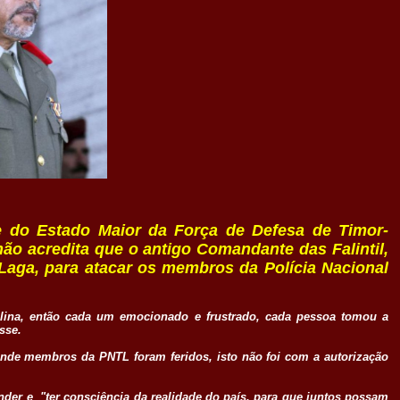
e do Estado Maior da Força de Defesa de Timor-
não acredita que o antigo Comandante das Falintil,
Laga, para atacar os membros da Polícia Nacional
plina, então cada um emocionado e frustrado, cada pessoa tomou a
sse.
onde membros da PNTL foram feridos, isto não foi com a autorização
nder e "ter consciência da realidade do país, para que juntos possam