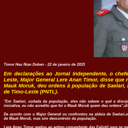
Timor Hau Nian Doben - 22 de janeiro de 2015
Em declarações ao Jornal Independente, o chef
Leste, Major General Lere Anan Timor, disse que 
Mauk Moruk, deu ordens à população de Saelari, 
de Timo-Leste (PNTL).
"Em Saelari, coitada da população, eles não sabem o quê a disci
iniciativa, eu não acredito que foi o Mauk Moruk quem deu ordens",di
.
De acordo com o Major General os confrontos na aldeia de Saelari,
de Mauk Moruk, mas sim descontrolo da população.
.
Lere Anan Timur apelou ao antigo comandante das Falintil para se re