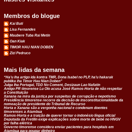
Membros do blogue
Kai Buti
Lisa Fernandes
Maubere Tuba Rai Metin
Oan Kiak
TIMOR HAU NIAN DOBEN
Zizi Pedruco
Mais lidas da semana
“Ha’u iha artigo ida kontra TMR, Dona Isabel no PLP, ha’u hakarak
publika iha Timor Hau Nian Doben”
Julga Iha Portugal, TDD No Coment, Desizaun Lao Nafatin
Antigo PR timorense Lu Olo acusa José Ramos-Horta de não respeitar
a Constituição
Xanana na mira da justiça por suspeitas de corrupção e nepotismo
Presidência timorense recorre da decisão de insconstitucionalidade da
nomeação de presidente do Tribunal de Recurso
Horta e Xanana são a vergonha nacional e condenam doentes
timorenses a Atambua
Ramos-Horta e a traição de querer tornar o indonésio língua oficial
Deputada da Fretilin exige explicações sobre morte de bebé no HNGV
por falha elétrica
Governo timorense considera enviar pacientes para hospitais em
Atambua para poupar dinheiro