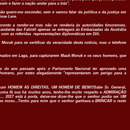
ram e fazer a nação andar para a trás".
não quero-me esconder, vem e vamos falar da política e da justiça em
isse Lere.
onto a render-se mas não se renderia às autoridades timorenses.
mandante das Falintil apenas se entregará às Embaixadas da Austrália
com as referidas representações diplomáticas em Díli.
oruk para se certificar da veracidade desta notícia, mas o telefone
onados em Laga, para capturarem Mauk Moruk e os seus homens, que
rço do ano passado após o Parlamento Nacional ter aprovado uma
homens, por estes alegadamente "representarem um perigo para a
mo um HOMEM ÀS DIREITAS, UM HOMEM DE BEM!!!Sabe Sr. General,
uma fã sua há muitos anos, tenho-lhe muito respeito e ADMIRAÇÃO
.. 2017 está à porta, deixe-me dizer-lhe que o senhor podia ser UM
e nisso...Tenho para mim que o senhor ganhava a BRINCAR o resto