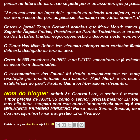
pensar no futuro do país, não se pode puxar os assuntos que já passa
.
"Se eu estivesse no lugar dele, quando eu defendo um objetivo, eu 
vez de me esconder para as pessoas chamarem-nos vários nomes", d
Ontem o jornal Tempo Semanal noticiou que Mauk Moruk estava pr
Segundo Ângela Freitas, Presidente do Partido Trabalhista, o ex-co
ou dos Estados Unidos, negociações estão a decorrer neste momento 
O Timor Hau Nian Doben tem efetuado esforços para contactar Mauk M
dele está desligado ou fora da área.
Cerca de 500 membros da PNTL e da F-FDTL encontram-se já estaci
se encontram desarmados.
O ex-comandante das Falintil foi detido preventivamente em ma
resolução por unanimidade para capturar Mauk Moruk e os seus 
estabilidade do país". Paulino Gama foi libertado em dezembro.
Nota do blogue:
Ahhhh Sr. General Lere, o senhor é mes
Timor precisa de HOMENS como o senhor, precisa mesmo! Eu sou 
mas não fique zangado com esta minha impertinência mas aqui vai.
BRILHANTE PRIMEIRO-MINISTRO! Pense nisso Senhor General, pens
dos macaquinhos! Fica a sugestão...Zizi Pedruco
.
Publicada por
Kai Buti
à(s)
15:28