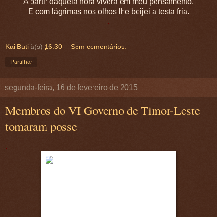
A partir daquela hora viverá em meu pensamento,
E com lágrimas nos olhos lhe beijei a testa fria.
.
Kai Buti
à(s)
16:30
Sem comentários:
Partilhar
segunda-feira, 16 de fevereiro de 2015
Membros do VI Governo de Timor-Leste
tomaram posse
.