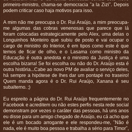
primeiro-ministro, chama-se democracia "a la Zizi". Depois
podem criticar caso haja motivos para isso.
A mim não me preocupa o Dr. Rui Araújo, a mim preocupa-
me algumas das cobras venenosas que parece que lá
foram colocadas estrategicamente pelo Alex, uma delas o
Longuinhos Monteiro que subiu de posto e vai ocupar o
cargo de ministro do Interior, é em tipos como este é que
temos de ficar de olho, e o Lasama como ministro da
Educação é outra anedota e o ministro da Justiça é uma
escolha bizarra! Se foi escolha ou não do Dr. Araújo esta é
outra história...Cabe ao novo PM de avaliar o serviço deles,
há sempre a hipótese de lhes dar um pontapé no traseiro!
Quem manda agora é o Dr. Rui Araújo, Xanana é seu
subalterno. ;)
Eu espreito a página do Dr. Rui Araújo frequentemente no
Facebook e acreditem ou não estes perfis nesta rede social
demonstram por vezes o caráter das pessoas, há uns anos
eu disse para um amigo chegado de Araújo, eu cá acho que
ele é um bocado arrogante e ele respondeu-me, "Não é
nada, ele é muito boa pessoa e trabalha a sério para Timor",