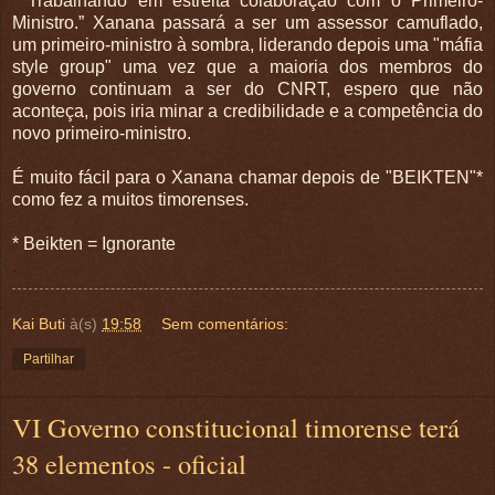
” Trabalhando em estreita colaboração com o Primeiro-
Ministro.” Xanana passará a ser um assessor camuflado,
um primeiro-ministro à sombra, liderando depois uma "máfia
style group" uma vez que a maioria dos membros do
governo continuam a ser do CNRT, espero que não
aconteça, pois iria minar a credibilidade e a competência do
novo primeiro-ministro.
É muito fácil para o Xanana chamar depois de "BEIKTEN"*
como fez a muitos timorenses.
* Beikten = Ignorante
.
Kai Buti
à(s)
19:58
Sem comentários:
Partilhar
VI Governo constitucional timorense terá
38 elementos - oficial