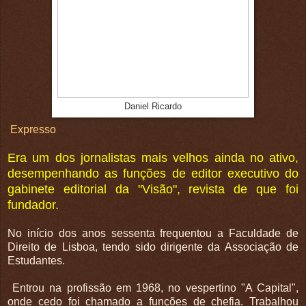
Daniel Ricardo
Expresso
Era um dos jornalistas mais velhos ainda no ativo,
desempenhando as funções de editor executivo do
gabinete editorial da "Visão", revista de que foi
fundador.
No início dos anos sessenta frequentou a Faculdade de
Direito de Lisboa, tendo sido dirigente da Associação de
Estudantes.
Entrou na profissão em 1968, no vespertino "A Capital",
onde cedo foi chamado a funções de chefia. Trabalhou