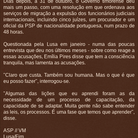
Dias depois, a 31 de outubro, o Governo timorense deu
mais um passo, com uma resolução em que ordenava aos
serviços de migração a expulsão dos funcionários judiciais
internacionais, incluindo cinco juízes, um procurador e um
oficial da PSP de nacionalidade portuguesa, num prazo de
48 horas.
Questionada pela Lusa em janeiro - numa das poucas
entrevista que deu nos últimos meses - sobre como reage a
essas acusações, Emília Pires disse que tem a consciência
tranquila, mas lamenta as acusações.
.
"Claro que custa. Também sou humana. Mas o que é que
eu posso fazer", interrogou-se.
"Algumas das lições que eu aprendi foram as da
necessidade de um processo de capacitação, da
capacidade de se adaptar. Muita gente não sabe entender
as leis, os processos. É uma fase que temos que aprender",
disse.
ASP // VM
Lusa/Fim