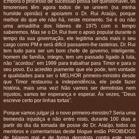
Embora o processo de sucessão possa ser questionável, os
timorenses têm agora todos de se unirem (na minha
humilde opinião) e apoiarem o Dr. Rui Araújo, porque
melhor do que ele não há, neste momento. Se é ou não
uma armadilha dos líderes de 1975 com o tempo
saberemos. Mas se o Dr. Rui tiver o apoio popular durante o
tempo da sua governação, ele legitima ainda mais o seu
cargo como PM e será difícil passarem-lhe rasteiras. Dr. Rui
tem tudo para ser um bom chefe de governo, inteligente,
homem de família, integro, tem um passado ligado à luta,
não "acordou" em 1999 para trabalhar para Timor e para o
seu povo. Eu acredito piamente que ele pode, tem vontade
e qualidades para ser o MELHOR primeiro-ministro desde
que Timor restaurou a independência, ele pode fazer
história, mais uma vez! Não vamos ser derrotistas nem
injustos, vamos ter esperança e esperar. Às vezes, "Deus
escreve certo por linhas tortas".
Porque vamos julgar já o novo primeiro-ministro? Seria uma
tremenda injustiça e não entro nisto, durante 100 dias a
partir do dia da tomada de posse do Dr. Araújo, todos os
membros e comentaristas deste blogue estão PROIBIDOS
de falarem mal e de forma derrotista contra este novo