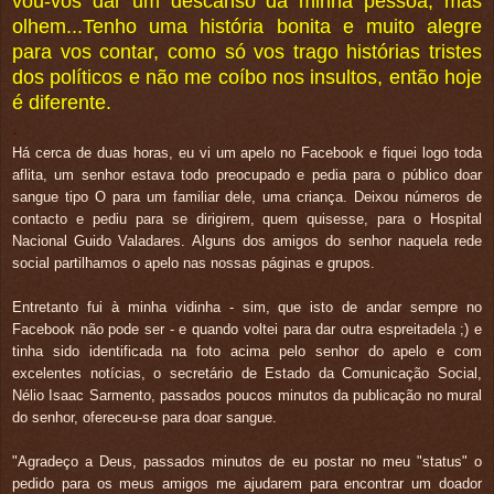
vou-vos dar um descanso da minha pessoa, mas
olhem...Tenho uma história bonita e muito alegre
para vos contar, como só vos trago histórias tristes
dos políticos e não me coíbo nos insultos, então hoje
é diferente.
.
Há cerca de duas horas, eu vi um apelo no Facebook e fiquei logo toda
aflita, um senhor estava todo preocupado e pedia para o público doar
sangue tipo O para um familiar dele, uma criança. Deixou números de
contacto e pediu para se dirigirem, quem quisesse, para o Hospital
Nacional Guido Valadares. Alguns dos amigos do senhor naquela rede
social partilhamos o apelo nas nossas páginas e grupos.
Entretanto fui à minha vidinha - sim, que isto de andar sempre no
Facebook não pode ser - e quando voltei para dar outra espreitadela ;) e
tinha sido identificada na foto acima pelo senhor do apelo e com
excelentes notícias, o secretário de Estado da Comunicação Social,
Nélio Isaac Sarmento, passados poucos minutos da publicação no mural
do senhor, ofereceu-se para doar sangue.
"Agradeço a Deus, passados minutos de eu postar no meu "status" o
pedido para os meus amigos me ajudarem para encontrar um doador