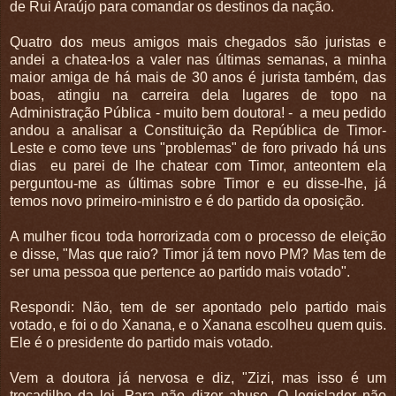
de Rui Araújo para comandar os destinos da nação.
Quatro dos meus amigos mais chegados são juristas e
andei a chatea-los a valer nas últimas semanas, a minha
maior amiga de há mais de 30 anos é jurista também, das
boas, atingiu na carreira dela lugares de topo na
Administração Pública - muito bem doutora! - a meu pedido
andou a analisar a Constituição da República de Timor-
Leste e como teve uns "problemas" de foro privado há uns
dias eu parei de lhe chatear com Timor, anteontem ela
perguntou-me as últimas sobre Timor e eu disse-lhe, já
temos novo primeiro-ministro e é do partido da oposição.
A mulher ficou toda horrorizada com o processo de eleição
e disse, "Mas que raio? Timor já tem novo PM? Mas tem de
ser uma pessoa que pertence ao partido mais votado".
Respondi: Não, tem de ser apontado pelo partido mais
votado, e foi o do Xanana, e o Xanana escolheu quem quis.
Ele é o presidente do partido mais votado.
Vem a doutora já nervosa e diz, "Zizi, mas isso é um
trocadilho da lei. Para não dizer abuso. O legislador não