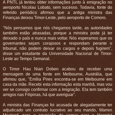
A PNTL já tentou obter informações junto à emigração no
aeroporto Nicolau Lobato, sem sucesso. Todavia, fonte do
referido periódico afirmou que a antiga ministra das
Finanças deixou Timor-Leste, pelo aeroporto de Comoro.
"Nós pensamos que nós chegamos tarde, as autoridades
também estão atrasadas, porque a ministra pode já ter
deixado o país e nunca mais voltar. Nós esperamos que os
governantes sejam corajosos e respondam perante o
tribunal, não podem deixar os cargos e depois fugirem",
disse um estudante da Universidade Nacional de Timor-
Leste ao Tempo Semanal.
O Timor Hau Nian Doben acabou de receber uma
mensagem de uma fonte em Melbourne, Austrália, que
afirmou que, "Emília Pires encontra-se em Melbourne em
casa da mãe. Recebi esta informação esta manhã, mas vou
ver se consigo confirmar com a Imigração. Ela tem também
amigos nas Filipinas, há que averiguar".
.
A ministra das Finanças foi acusada de alegadamente ter
adjudicado um contrato lucrativo ao seu marido, Warren