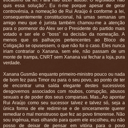
quis essa solução". Eu ri-me porque apesar de gerar
controvérsia, a nomeação de Rui Araújo é conforme a lei,
consequentemente constitucional, há umas semanas um
amigo meu que é jurista também chamou-me a atenção
para o pormenor do Alex ser o Presidente do partido mais
votado e ser ele o "boss" na decisão da nomeação. A
menos que os palhaços pertencentes ao Bloco de
Coligação se opusessem, o que não foi o caso. Eles nunca
iriam contrariar o Xanana, sem ele, não passam de um
monte de trampa, CNRT sem Xanana vai fechar a loja, pura
verdade.
Xanana Gusmão enquanto primeiro-ministro pouco ou nada
de bom fez para Timor ou para o seu povo, ao ponto de ter
de encontrar uma saída elegante destes sucessivos
desgovernos associados com roubos, corrupção, abusos
sexuais e de poder dos seus comparsas. Mas...Ao apontar
Rui Araújo como seu sucessor talvez e talvez só, seja a
única forma de ele redimir-se e de sinceramente querer
remediar o mal monstruoso que fez ao povo timorense. Não
sou ingénua, mas olhando para quem ele escolheu, eu não
posso de deixar de pensar em vitória para o povo