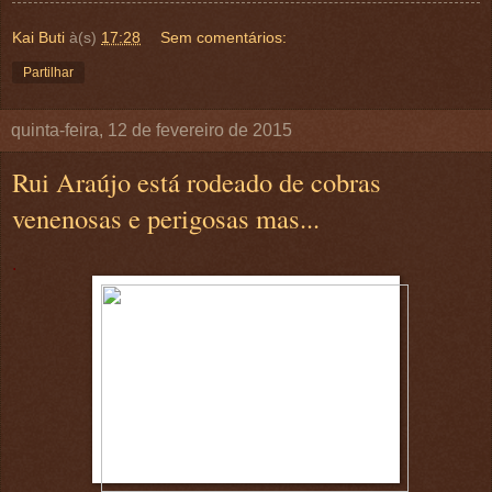
Kai Buti
à(s)
17:28
Sem comentários:
Partilhar
quinta-feira, 12 de fevereiro de 2015
Rui Araújo está rodeado de cobras
venenosas e perigosas mas...
.