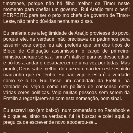
timorense, porque não há filho melhor de Timor neste
momento para chefiar um governo. Rui Araújo tem o perfil
PERFEITO para ser o próximo chefe de governo de Timor-
Leste, não tenho dúvidas nenhumas disso.
Eu preferia que a legitimidade de Araújo proviesse do povo,
porque ele, na verdade, não precisava de padrinhos para
assumir este cargo, eu até preferia que um dos tipos do
Bloco de Coligação assumissem o cargo de primeiro-
ministro, porque seria a "arma" infalível para os desacreditar
e pô-los a andar e desaparecer de uma vez por todas. Mas
pronto, Deus sabe melhor do que eu e não tem este espírito
mauzinho que eu tenho. Eu não vejo e esta é a verdade
como se o Dr. Rui fosse um candidato da Fretilin, na
verdade eu vejo-o como um político de consenso entre
várias cores políticas. Vejo muitas pessoas sem serem da
Fretilin a regozijarem-se com esta nomeação, bom sinal.
Eu escrevi isto (em baixo) num comentário no Facebook e
é o que eu sinto na verdade, fui lá buscar e colei aqui, a
preguiça de escrever de novo apoderou-se...