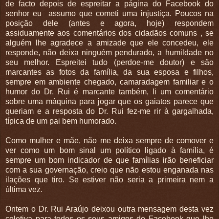
de facto depois de espreitar a página do Facebook do
senhor eu assumo que cometi uma injustiça. Poucos na
posição dele (antes e agora, hoje) respondem
assiduamente aos comentários dos cidadãos comuns , se
alguém lhe agradece a amizade que ele concedeu, ele
responde, não deixa ninguém pendurado, a humildade no
seu melhor. Espreitei tudo (perdoe-me doutor) e são
marcantes as fotos da família, da sua esposa e filhos,
sempre em ambiente chegado, camaradagem familiar e o
humor do Dr. Rui é marcante também, li um comentário
sobre uma máquina para jogar que os gaiatos parece que
queriam e a resposta do Dr. Rui fez-me rir à gargalhada,
típica de um pai bem humorado.
Como mulher e mãe, não me deixa sempre de comover e
ver como um bom sinal um político ligado à família, é
sempre um bom indicador de que famílias irão beneficiar
com a sua governação, creio que não estou enganada nas
ilações que tiro. Se estiver não seria a primeira nem a
última vez.
Ontem o Dr. Rui Araújo deixou outra mensagem desta vez
coletiva para todos os seus amigos do Facebook que lhe