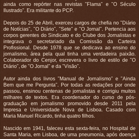
ainda como repórter nas revistas "Flama" e "O Século
Ilustrado". Era militante do PCP.
Depois do 25 de Abril, exerceu cargos de chefia no "Diário
de Notícias", "O Diário", "Sete" e "O Jornal". Pertencia aos
corpos gerentes do Sindicato e do Clube dos Jornalistas e
integrava o secretariado da Comissão da Carteira
Profissional. Desde 1978 que se dedicava ao ensino do
jornalismo, área pela qual tinha uma verdadeira paixão.
Colaborador do Cenjor, escrevera o livro de estilo de "O
Diário", de "O Jornal" e da "Visão".
Autor ainda dos livros "Manual de Jornalismo" e "Ainda
Bem que me Pergunta". Por todas as redações por onde
passou, ensinou centenas de jornalistas e corrigiu muitos
milhares de textos. Era coordenador do curso de pós-
graduação em jornalismo promovido desde 2011 pela
Impresa e Universidade Nova de Lisboa. Casado com
Maria Manuel Ricardo, tinha quatro filhos.
Nascido em 1941, faleceu esta sexta-feira, no Hospital de
Santa Maria, em Lisboa, de uma pneumonia, após doença