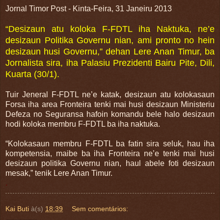
Jornal Timor Post - Kinta-Feira, 31 Janeiru 2013
“Desizaun atu koloka F-FDTL iha Naktuka, ne’e
desizaun Politika Governu nian, ami pronto no hein
desizaun husi Governu,” dehan Lere Anan Timur, ba
Jornalista sira, iha Palasiu Prezidenti Bairu Pite, Dili,
Kuarta (30/1).
Tuir Jeneral F-FDTL ne’e katak, desizaun atu kolokasaun
Forsa iha area Fronteira tenki mai husi desizaun Ministeriu
Defeza no Seguransa hafoin komandu bele halo desizaun
hodi koloka membru F-FDTL ba iha naktuka.
“Kolokasaun membru F-FDTL ba fatin sira seluk, hau iha
kompetensia, maibe ba iha Fronteira ne’e tenki mai husi
desizaun politika Governu nian, haul abele foti desizaun
mesak,” tenik Lere Anan Timur.
.
Kai Buti
à(s)
18:39
Sem comentários: