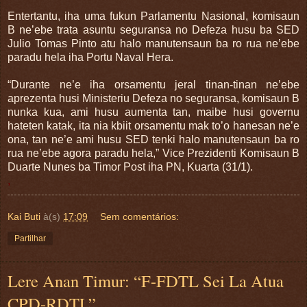
Entertantu, iha uma fukun Parlamentu Nasional, komisaun
B ne’ebe trata asuntu seguransa no Defeza husu ba SED
Julio Tomas Pinto atu halo manutensaun ba ro rua ne’ebe
paradu hela iha Portu Naval Hera.
“Durante ne’e iha orsamentu jeral tinan-tinan ne’ebe
aprezenta husi Ministeriu Defeza no seguransa, komisaun B
nunka kua, ami husu aumenta tan, maibe husi governu
hateten katak, ita nia kbiit orsamentu mak to’o hanesan ne’e
ona, tan ne’e ami husu SED tenki halo manutensaun ba ro
rua ne’ebe agora paradu hela,” Vice Prezidenti Komisaun B
Duarte Nunes ba Timor Post iha PN, Kuarta (31/1).
,
Kai Buti
à(s)
17:09
Sem comentários:
Partilhar
Lere Anan Timur: “F-FDTL Sei La Atua
CPD-RDTL”