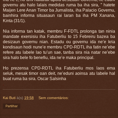
governu atu halo lalais medidas ruma ba iha sira, ” hatete
Maijen Lere Anan Timor ba Jurnalista, iha Palacio Governu,
bainhira informa situasaun rai laran ba iha PM Xanana,
Kinta (31/1).
Nia informa tan katak, membru F-FDTL prolonga tan ninia
mandate exersisiu iha Fatuberliu to 15 Febreiru bazea ba
desizaun governu nian. Estadu ou governu ida ne’e kria
kondisaun hodi nune’e membru CPD-RDTL iha fatin ne’ebe
refere atu labele lao tu’un sae, tanba sira nia natar ne’ebe
sira halo bele fo benefiu, ida ne’e maka principal.
Ho prezensa CPD-RDTL iha Fatuberliu mos laos ema
seluk, mesak timor oan deit, ne’eduni aoinsa atu labele hal
buat ruma ba sira. Oscar Salsinha
.
Kai Buti
à(s)
19:58
Sem comentários:
Partilhar