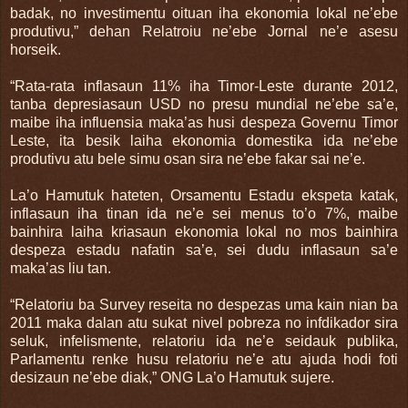
badak, no investimentu oituan iha ekonomia lokal ne’ebe
produtivu,” dehan Relatroiu ne’ebe Jornal ne’e asesu
horseik.
“Rata-rata inflasaun 11% iha Timor-Leste durante 2012,
tanba depresiasaun USD no presu mundial ne’ebe sa’e,
maibe iha influensia maka’as husi despeza Governu Timor
Leste, ita besik laiha ekonomia domestika ida ne’ebe
produtivu atu bele simu osan sira ne’ebe fakar sai ne’e.
La’o Hamutuk hateten, Orsamentu Estadu ekspeta katak,
inflasaun iha tinan ida ne’e sei menus to’o 7%, maibe
bainhira laiha kriasaun ekonomia lokal no mos bainhira
despeza estadu nafatin sa’e, sei dudu inflasaun sa’e
maka’as liu tan.
“Relatoriu ba Survey reseita no despezas uma kain nian ba
2011 maka dalan atu sukat nivel pobreza no infdikador sira
seluk, infelismente, relatoriu ida ne’e seidauk publika,
Parlamentu renke husu relatoriu ne’e atu ajuda hodi foti
desizaun ne’ebe diak,” ONG La’o Hamutuk sujere.