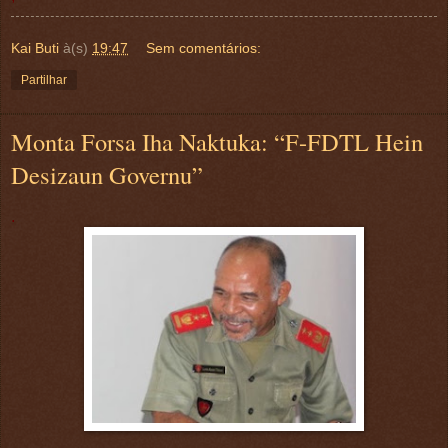
Kai Buti
à(s)
19:47
Sem comentários:
Partilhar
Monta Forsa Iha Naktuka: “F-FDTL Hein
Desizaun Governu”
.