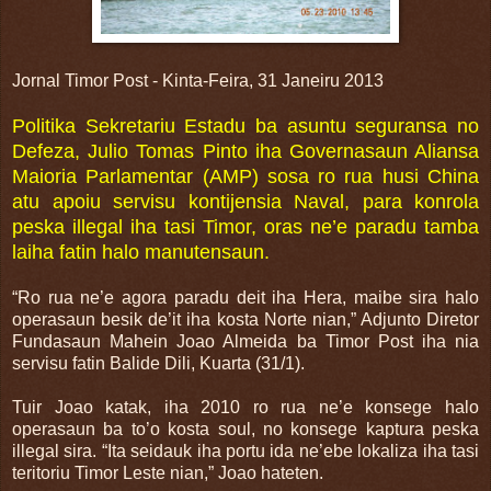
Jornal Timor Post - Kinta-Feira, 31 Janeiru 2013
Politika Sekretariu Estadu ba asuntu seguransa no
Defeza, Julio Tomas Pinto iha Governasaun Aliansa
Maioria Parlamentar (AMP) sosa ro rua husi China
atu apoiu servisu kontijensia Naval, para konrola
peska illegal iha tasi Timor, oras ne’e paradu tamba
laiha fatin halo manutensaun.
“Ro rua ne’e agora paradu deit iha Hera, maibe sira halo
operasaun besik de’it iha kosta Norte nian,” Adjunto Diretor
Fundasaun Mahein Joao Almeida ba Timor Post iha nia
servisu fatin Balide Dili, Kuarta (31/1).
Tuir Joao katak, iha 2010 ro rua ne’e konsege halo
operasaun ba to’o kosta soul, no konsege kaptura peska
illegal sira. “Ita seidauk iha portu ida ne’ebe lokaliza iha tasi
teritoriu Timor Leste nian,” Joao hateten.