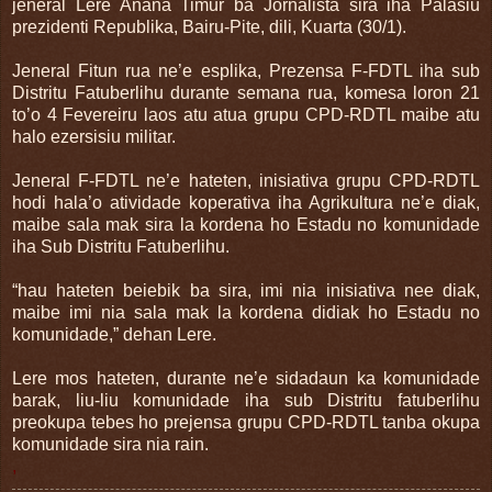
jeneral Lere Anana Timur ba Jornalista sira iha Palasiu
prezidenti Republika, Bairu-Pite, dili, Kuarta (30/1).
Jeneral Fitun rua ne’e esplika, Prezensa F-FDTL iha sub
Distritu Fatuberlihu durante semana rua, komesa loron 21
to’o 4 Fevereiru laos atu atua grupu CPD-RDTL maibe atu
halo ezersisiu militar.
Jeneral F-FDTL ne’e hateten, inisiativa grupu CPD-RDTL
hodi hala’o atividade koperativa iha Agrikultura ne’e diak,
maibe sala mak sira la kordena ho Estadu no komunidade
iha Sub Distritu Fatuberlihu.
“hau hateten beiebik ba sira, imi nia inisiativa nee diak,
maibe imi nia sala mak la kordena didiak ho Estadu no
komunidade,” dehan Lere.
Lere mos hateten, durante ne’e sidadaun ka komunidade
barak, liu-liu komunidade iha sub Distritu fatuberlihu
preokupa tebes ho prejensa grupu CPD-RDTL tanba okupa
komunidade sira nia rain.
,