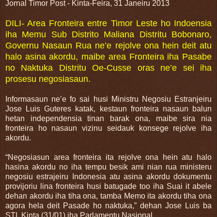
Jornal Timor Post - Kinta-Feira, 31 Janeiru 2013
DILI- Area Fronteira entre Timor Leste ho Indoensia
iha Memu Sub Distrito Maliana Distritu Bobonaro,
Governu Nasaun Rua ne’e rejolve ona hein deit atu
halo asina akordu, maibe area Fronteira iha Pasabe
no Naktuka Distritu Oe-Cusse oras ne’e sei iha
prosesu negosiasaun.
Informasaun ne’e fo sai husi Ministru Negosiu Estranjeiru
Jose Luis Guteres katak, kestaun fronteira nasaun balun
hetan independensia tinan barak ona, maibe sira nia
fronteira ho nasaun vizinu seidauk konsege rejolve iha
akordu.
“Negosiasun area fronteira ita rejolve ona hein atu halo
hasina akordu no iha tempu besik ami nian rua ministeru
negosiu estrajeiru Indonesia atu asina akordu dokumentu
provijoriu lina fronteira husi batugade too iha Suai it abele
dehan akordu iha tiha ona, tamba Memo ita akordu tiha ona
agora hela deit Pasade ho naktuka,” dehan Jose Luis ba
STL Kinta (31/01) iha Parlamentu Nasional.