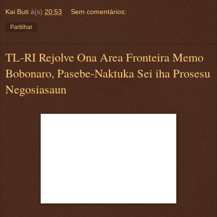
Kai Buti
à(s)
20:53
Sem comentários:
Partilhar
TL-RI Rejolve Ona Area Fronteira Memo
Bobonaro, Pasebe-Naktuka Sei iha Prosesu
Negosiasaun
.