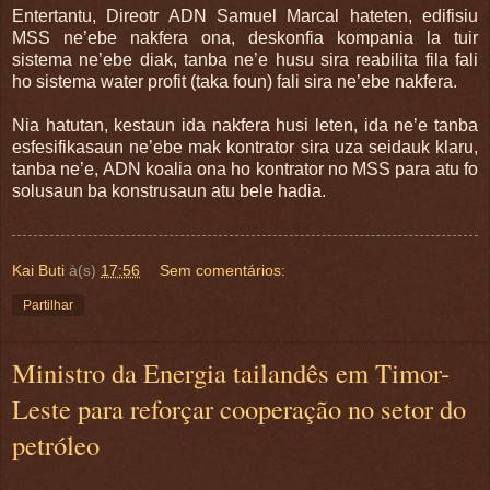
Entertantu, Direotr ADN Samuel Marcal hateten, edifisiu
MSS ne’ebe nakfera ona, deskonfia kompania la tuir
sistema ne’ebe diak, tanba ne’e husu sira reabilita fila fali
ho sistema water profit (taka foun) fali sira ne’ebe nakfera.
Nia hatutan, kestaun ida nakfera husi leten, ida ne’e tanba
esfesifikasaun ne’ebe mak kontrator sira uza seidauk klaru,
tanba ne’e, ADN koalia ona ho kontrator no MSS para atu fo
solusaun ba konstrusaun atu bele hadia.
.
Kai Buti
à(s)
17:56
Sem comentários:
Partilhar
Ministro da Energia tailandês em Timor-
Leste para reforçar cooperação no setor do
petróleo
.