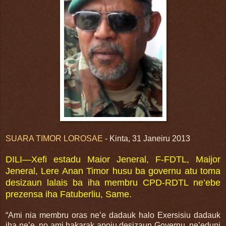
SUARA TIMOR LOROSAE
- Kinta, 31 Janeiru 2013
DILI—Xefi estadu Maior Jeneral, F-FDTL, Maijor
Jeneral, Lere Anan Timor husu ba governu atu toma
desizaun lalais ba iha membru CPD-RDTL ne’ebe
prezensa iha Fatuberliu, Same.
“Ami nia membru oras ne’e dadauk halo Exersisiu dadauk
iha ne’e, no ami hakarak apoiu desizaun Governu, ne’eduni