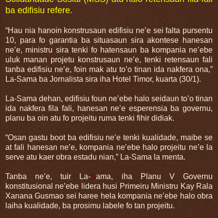
ba edifisiu refere.
“Hau nia hanoin konstrusaun edifisiu ne’e sei falta pursentu
10, para fo garantia ba situasaun sira akontese hanesan
ne’e, ministru sira tenki fo hatensaun ba kompania ne’ebe
uluk manan projetu konstrusaun ne’e, tenki retensaun fali
tanba edifisiu ne’e, foin mak atu to’o tinan ida nakfera ona,”
La-Sama ba Jornalista sira iha Hotel Timor, kuarta (30/1).
La-Sama dehan, edifisiu foun ne’ebe halo seidaun to’o tinan
ida nakfera fila fali, hanesan ne’e esperensia ba governu,
planu ba oin atu fo projeitu ruma tenki fihir didiak.
“Osan gastu boot ba edifisiu ne’e tenki kualidade, maibe se
at fali hanesan ne’e, kompania ne’ebe halo projeitu ne’e la
serve atu kaer obra estadu nian,” La-Sama la menta.
Tanba ne’e, tuir La-
S
ama, iha Planu V Governu
konstitusional ne’ebe lidera husi Primeiru Ministru Kay Rala
Xanana Gusmao sei haree hela kompania ne’ebe halo obra
laiha kualidade, ba prosimu labele fo tan projeitu.