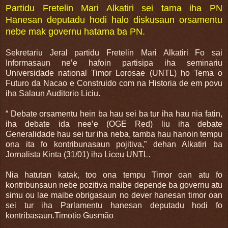
Partidu Fretelin Mari Alkatiri sei tama iha PN
Hanesan deputadu hodi halo diskusaun orsamentu
nebe mak governu hatama ba PN.
Sekretariu Jeral partidu Fretelin Mari Alkatiri Fo sai
Informasaun ne’e hafoin partisipa iha seminariu
Universidade national Timor Lorosae (UNTL) ho Tema o
Futuro da Nacao e Construido com na Historia de em povu
iha Salaun Auditorio Liciu.
“ Debate orsamentu hein ba hau sei ba tur iha hau nia fatin,
iha debate ida nee’e (OGE Red) liu iha debate
Generalidade hau sei tur iha neba, tamba hau hanoin tempu
ona ita fo kontribunasaun pojitiva,” dehan Alkatiri ba
Jornalista Kinta (31/01) iha Liceu UNTL.
Nia hatutan katak, too ona tempu Timor oan atu fo
kontribunsaun nebe pozitiva maibe depende ba governu atu
simu ou lae maibe obrigasaun no dever hanesan timor oan
sei tur iha Parlamentu hanesan deputadu hodi fo
kontribasaun.Timotio Gusmão
,