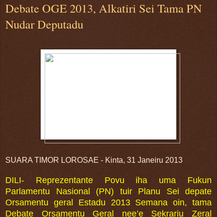
Debate OGE 2013, Alkatiri Sei Tama PN
Nudar Deputadu
.
SUARA TIMOR LOROSAE -
Kinta, 31 Janeiru 2013
DILI- Reprezentante Povu iha uma Fukun
Parlamentu Nasional (PN) tuir Planu Sei depate
Orsamentu geral Estadu 2013 Semana oin, tama
Debate Orsamentu Geral nee’e Sekrariu Zeral