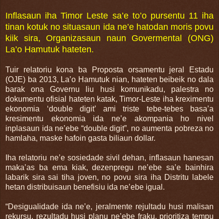
Inflasaun iha Timor Leste sa’e to’o pursentu 11 iha
tinan kotuk no situasaun ida ne’e hatodan moris povu
kiik sira, Organizasaun naun Govermental (ONG)
La’o Hamutuk hateten.
Tuir relatoriu kona ba Proposta orsamentu jeral Estadu
(OJE) ba 2013, La’o Hamutuk nian, hateten beibeik no dala
barak ona Governu liu husi komunikadu, palestra no
dokumentu ofisial hateten katak, Timor-Leste iha kreximentu
ekonomia ‘double digit’ ami triste tebe-tebes basa’a
kresimentu ekonomia ida ne’e akompania ho nivel
inplasaun ida ne’ebe “double digit”, no aumenta pobreza no
hamlaha, maske hafoin gasta biliaun dollar.
Iha relatoriu ne’e sosiedade sivil dehan, inflasaun hanesan
maka’as ba ema kiak, dezenpregu ne’ebe sa’e bainhira
labarik sira sai tiha joven, no povu sira iha Distritu labele
hetan distribuisaun benefisiu ida ne’ebe igual.
“Desigualidade ida ne’e, jeralmente rejultadu husi malisan
rekursu, rezultadu husi planu ne’ebe fraku, prioritiza tempu