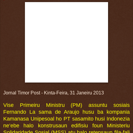
Jornal Timor Post - Kinta-Feira, 31 Janeiru 2013
Vise Primeiru Ministru (PM) assuntu sosiais
Fernando La sama de Araujo husu ba kompania
Kamanasa Unipesoal ho PT sasamito husi Indonezia
ne’ebe halo konstrusaun edifisiu foun Ministeriu
Solidaridade Sosial (MSS) atu halo retensaun fila-fali