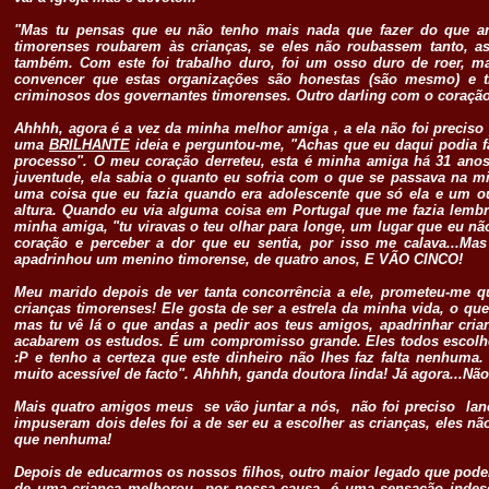
"Mas tu pensas que eu não tenho mais nada que fazer do que an
timorenses roubarem às crianças, se eles não roubassem tanto, 
também. Com este foi trabalho duro, foi um osso duro de roer
convencer que estas organizações são honestas (são mesmo) e 
criminosos dos governantes timorenses. Outro darling com o coraçã
Ahhhh, agora é a vez da minha melhor amiga , a ela não foi preciso 
uma
BRILHANTE
ideia e perguntou-me, "Achas que eu daqui podia 
processo". O meu coração derreteu, esta é minha amiga há 31 ano
juventude, ela sabia o quanto eu sofria com o que se passava na min
uma coisa que eu fazia quando era adolescente que só ela e um
altura. Quando eu via alguma coisa em Portugal que me fazia lemb
minha amiga, "tu viravas o teu olhar para longe, um lugar que eu n
coração e perceber a dor que eu sentia, por isso me calava...Mas
apadrinhou um menino timorense, de quatro anos, E VÃO CINCO!
Meu marido depois de ver tanta concorrência a ele, prometeu-me 
crianças timorenses! Ele gosta de ser a estrela da minha vida, o que
mas tu vê lá o que andas a pedir aos teus amigos, apadrinhar cria
acabarem os estudos. É um compromisso grande. Eles todos escolh
:P e tenho a certeza que este dinheiro não lhes faz falta nenhuma
muito acessível de facto". Ahhhh, ganda doutora linda! Já agora...Não 
Mais quatro amigos meus se vão juntar a nós, não foi preciso lan
impuseram dois deles foi a de ser eu a escolher as crianças, eles
que nenhuma!
.
Depois de educarmos os nossos filhos, outro maior legado que pode
de uma criança melhorou por nossa causa, é uma sensação indescr