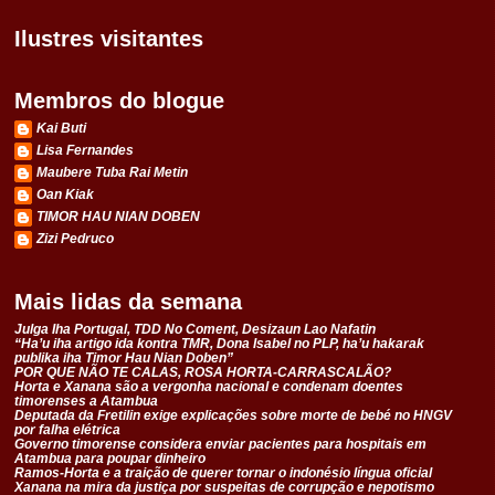
Ilustres visitantes
Membros do blogue
Kai Buti
Lisa Fernandes
Maubere Tuba Rai Metin
Oan Kiak
TIMOR HAU NIAN DOBEN
Zizi Pedruco
Mais lidas da semana
Julga Iha Portugal, TDD No Coment, Desizaun Lao Nafatin
“Ha’u iha artigo ida kontra TMR, Dona Isabel no PLP, ha’u hakarak
publika iha Timor Hau Nian Doben”
POR QUE NÃO TE CALAS, ROSA HORTA-CARRASCALÃO?
Horta e Xanana são a vergonha nacional e condenam doentes
timorenses a Atambua
Deputada da Fretilin exige explicações sobre morte de bebé no HNGV
por falha elétrica
Governo timorense considera enviar pacientes para hospitais em
Atambua para poupar dinheiro
Ramos-Horta e a traição de querer tornar o indonésio língua oficial
Xanana na mira da justiça por suspeitas de corrupção e nepotismo