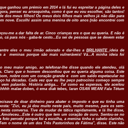
ue ganhou um prémio em 2014 e lá fui eu espreitar a página deles e
ora, pensei eu arrasquinha, como é que eu vou escolher, são tantos!
de dos meus filhos! Os meus dois filhos mais velhos já não dão para
 tem nove. Escolhi assim uma menina de oito anos (não encontrei com
çou-me a dar falta de ar. Cinco crianças era o que eu queria. E não é
, cá para nós - gaba-te cesto...Eu sei de pessoas que se devem estar
 entre eles o meu irmão adorado e dar-lhes a
BRILHANTE
ideia de
a a meninas porque são mais vulneráveis! Vá...A minha ideia foi
i o meu maior amigo, ao telefonar-lhe disse quando ele atendeu, olá
as. Claro que o homem desconfiou que eu queria alguma coisa. Este
bom, nobre com um coração grande e com um saldo espetacular no
onheço há décadas. Cada vez que eu lhe peço patrocínio começo sempre
m palavrão. História antiga... Tal como eu esperava, ele aceitou
 Ahhhh malae doben, ó ema diak tebes, laran OSAN MEAN! Fala Tétum
recisava de doar dinheiro para abater o imposto e que eu tinha uma
posta: "Zizi, eu já dou muito neste país, muito mesmo, para os sem-
 nesta conversa. Tive de mudar de tática rapidamente, e lá lhe disse,
.Amoleceu...Este é outro que tem um coração de ouro. Sentou-se no
foto percebi porque foi a escolha, a menina tinha o cabelo clarinho,
"Tem o nome de um dos Três Pastorinhos de Fátima", disse. Este não