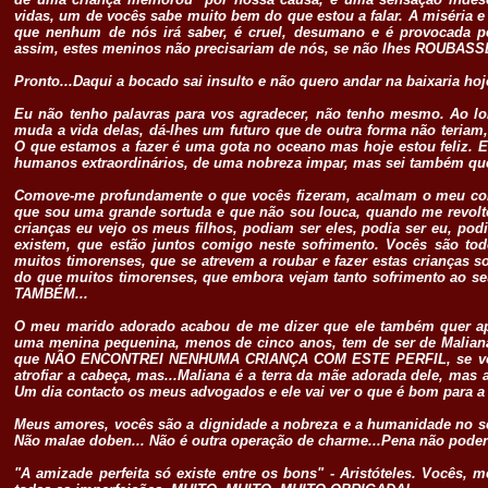
vidas, um de vocês sabe muito bem do que estou a falar. A miséria
que nenhum de nós irá saber, é cruel, desumano e é provocada p
assim, estes meninos não precisariam de nós, se não lhes ROUBASSEM
Pronto...Daqui a bocado sai insulto e não quero andar na baixaria 
Eu não tenho palavras para vos agradecer, não tenho mesmo. Ao lo
muda a vida delas, dá-lhes um futuro que de outra forma não teria
O que estamos a fazer é uma gota no oceano mas hoje estou feliz. 
humanos extraordinários, de uma nobreza impar, mas sei também que
Comove-me profundamente o que vocês fizeram, acalmam o meu cor
que sou uma grande sortuda e que não sou louca, quando me revolto
crianças eu vejo os meus filhos, podiam ser eles, podia ser eu, p
existem, que estão juntos comigo neste sofrimento. Vocês são t
muitos timorenses, que se atrevem a roubar e fazer estas criança
do que muitos timorenses, que embora vejam tanto sofrimento ao s
TAMBÉM...
O meu marido adorado acabou de me dizer que ele também quer a
uma menina pequenina, menos de cinco anos, tem de ser de Maliana 
que NÃO ENCONTREI NENHUMA CRIANÇA COM ESTE PERFIL, se vocês
atrofiar a cabeça, mas...Maliana é a terra da mãe adorada dele, mas a
Um dia contacto os meus advogados e ele vai ver o que é bom para a t
.
Meus amores, vocês são a dignidade a nobreza e a humanidade no s
Não malae doben... Não é outra operação de charme...Pena não poder 
.
"A amizade perfeita só existe entre os bons" - Aristóteles. Vocês