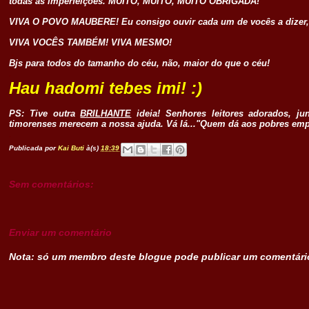
todas as imperfeições. MUITO, MUITO, MUITO OBRIGADA!
VIVA O POVO MAUBERE! Eu consigo ouvir cada um de vocês a dizer,
VIVA VOCÊS TAMBÉM! VIVA MESMO!
.
Bjs para todos do tamanho do céu, não, maior do que o céu!
.
Hau hadomi tebes imi! :)
PS: Tive outra
BRILHANTE
ideia! Senhores leitores adorados, j
timorenses merecem a nossa ajuda. Vá lá..."Quem dá aos pobres emp
.
Publicada por
Kai Buti
à(s)
18:39
Sem comentários:
Enviar um comentário
Nota: só um membro deste blogue pode publicar um comentári