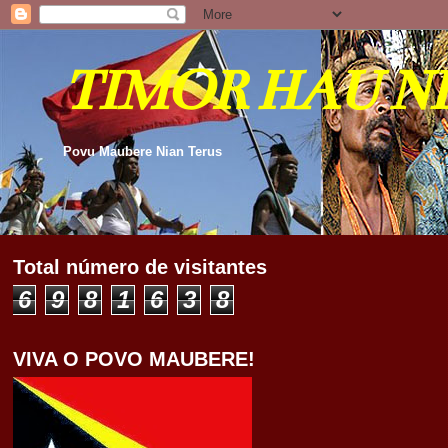
TIMOR HAU N
Povu Maubere Nian Terus
Total número de visitantes
6
9
8
1
6
3
8
VIVA O POVO MAUBERE!