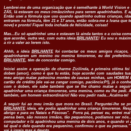
Lembrei-me de uma organização que é semelhante à World Vision e q
ZÁS, lá estavam os meus irmãozinhos para serem apadrinhados. E ag
Então usei a fórmula que uso quando apadrinho outras crianças, ida
entrarem na fórmula, têm 21 e 17 anos, então sobra-me a Ivana que
nove) e pronto! Fiquei toda inchada de felicidade, coisas!
Mas...Eu só apadrinhei uma e estavam lá ainda tantos e a coisa come
que acordei, outra vez, com outra ideia
BRILHANTE
! Eu sou o máximo
a rir a valer ao lerem isto.
Ahhh, a ideia
BRILHANTE
foi contactar os meus amigos ricaços,
apadrinharem um menino ou menina timorense, eu dei preferênci
BRILHANTE
, têm de concordar comigo.
Iniciei assim a operação de charme Zizilinda, a primeira vitima fo
doben (amor), como é que tu estás, hoje acordei com saudades tu
meu amigo malae patrocina montes de causas minhas, um HOMEM 
cartão de crédito (ele vai-se zangar comigo, paciência:P!), já o c
com o doben, ele sabe também que se lhe chamo malae a seguir ve
apadrinhar uma criança timorense, uma menina, como eu lhe pedi.
também, um homem extraordinário! Não vou pedir nada...Acalma-te!
.
A seguir fui ao meu irmão que mora no Brasil. Perguntei-lhe se p
BRILHANTE
ideia, ele podia apadrinhar uma criança timorense. Res
abrigo e para os Natais e Páscoas". Porra pá, pensei eu, entrei mal
pensa bem, são nossos irmãos, tão pequeninos, podíamos ser nós..
computador e lá apadrinhou uma menina de dois anos, e quando vi a 
tal qual o dele quando era pequenino, confirmou o que eu pensava.
vai à igreja mas é devoto...