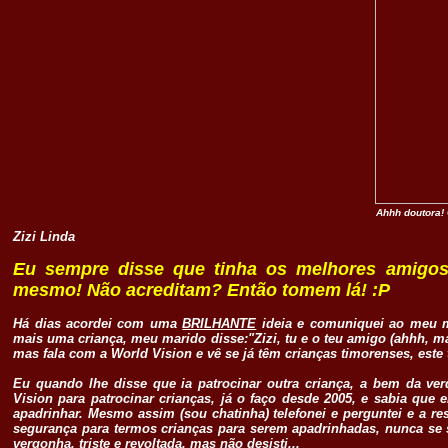
Ahhh doutora!
Zizi Linda
Eu sempre disse que tinha os melhores amigo
mesmo! Não acreditam? Então tomem lá! :P
.
Há dias acordei com uma
BRILHANTE
ideia e comuniquei ao meu ma
mais uma criança, meu marido disse:"Zizi, tu e o teu amigo (ahhh, m
mas fala com a World Vision e vê se já têm crianças timorenses, este 
Eu quando lhe disse que ia patrocinar outra criança, a bem da v
Vision para patrocinar crianças, já o faço desde 2005, e sabia qu
apadrinhar. Mesmo assim (sou chatinha) telefonei e perguntei e a res
segurança para termos crianças para serem apadrinhadas, nunca se 
vergonha, triste e revoltada, mas não desisti...