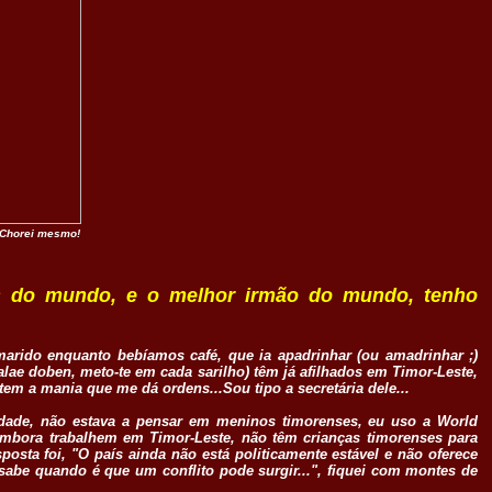
 Chorei mesmo!
s do mundo, e o melhor irmão do mundo, tenho
rido enquanto bebíamos café, que ia apadrinhar (ou amadrinhar ;)
alae doben, meto-te em cada sarilho) têm já afilhados em Timor-Leste,
tem a mania que me dá ordens...Sou tipo a secretária dele...
erdade, não estava a pensar em meninos timorenses, eu uso a World
e embora trabalhem em Timor-Leste, não têm crianças timorenses para
posta foi, "O país ainda não está politicamente estável e não oferece
sabe quando é que um conflito pode surgir...", fiquei com montes de