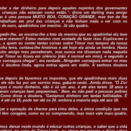
dar a dar dinheiro para depois aqueles nojentos dos governantes
as crianças não estavam como estão."- disse um darling meu amigo
, mas é uma pessoa MUITO BOA, CORAÇÃO GRANDE, mas tive de lhe
trabalham em prol das crianças e não tinham nada a ver com os
o de ouro, apadrinhou um menino. Já vão quatro.
pedir-lhe, ao mostrar-lhe a foto da menina que eu apadrinhei ela teve
fazer mesmo? Estou mesmo com vontade de fazer isso. Explica-me o
s, a quem eu contei tantas coisas sobre Timor nos tempos da nossa
ha terra, contava-lhe histórias e até hoje ela ainda se lembra. Havia
 outro amigo meu perceberam, mas nunca me disseram nada naquela
rar Timor eu ficava em silêncio (não é normal em mim), e segundo a
ão conseguia chegar", era verdade...Ninguém conseguia entrar no meu
 ó doutora linda, agora entras agora em estilo. A senhora doutora
que depois de fazermos os impostos, que ele apadrinhava mais duas
 ele não faz por um sorriso meu, gaba-te cesto...Ainda disse, "Ó Zizi
nças é muito dinheiro, não é só um ano, é até eles terem 18 anos e
eram crianças bem pequeninas." Bem, eu não pedi a pessoas pobres
. Como disse a doutora, "Gastamos dinheiro em tantas futilidades. É
é até os 18, pode ser até os 24, embora a maioria seja até aos 18.
çar a operação de charme para cima deles, a única condição que me
 não têm coragem, como eu os compreendo, mas mais vale mais quatro,
mos deixar neste mundo é educar outras crianças, o saber que a vida
itível, no caso de Timor-Leste, eu atrevo-me mesmo a dizer salvar