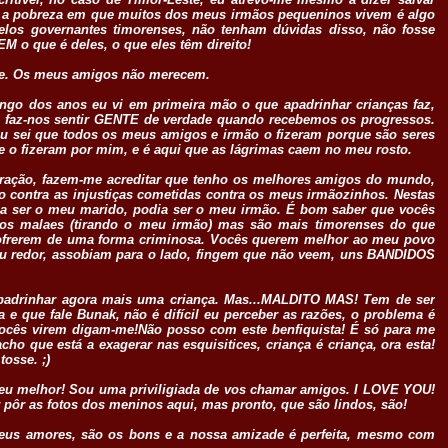
 e a pobreza em que muitos dos meus irmãos pequeninos vivem é algo
elos governantes timorenses, não tenham dúvidas disso, não fosse
 o que é deles, o que eles têm direito!
hoje. Os meus amigos não merecem.
ngo dos anos eu vi em primeira mão o que apadrinhar crianças faz,
m, faz-nos sentir GENTE de verdade quando recebemos os progressos.
Eu sei que todos os meus amigos e irmão o fizeram porque são seres
 o fizeram por mim, e é aqui que as lágrimas caem no meu rosto.
ação, fazem-me acreditar que tenho os melhores amigos do mundo,
 contra as injustiças cometidas contra os meus irmãozinhos. Nestas
odia ser o meu marido, podia ser o meu irmão. É bom saber que vocês
odos malaes (tirando o meu irmão) mas são mais timorenses do que
s sofrerem de uma forma criminosa. Vocês querem melhor ao meu povo
eu redor, assobiam para o lado, fingem que não veem, uns BANDIDOS
padrinhar agora mais uma criança. Mas...MALDITO MAS! Tem de ser
e que fale Bunak, não é difícil eu perceber as razões, o problema é
 virem digam-me!Não posso com este benfiquista! É só para me
cho que está a exagerar nas esquisitices, criança é criança, ora esta!
osse. ;)
eu melhor! Sou uma priviligiada de vos chamar amigos. I LOVE YOU!
pôr as fotos dos meninos aqui, mas pronto, que são lindos, são!
, meus amores, são os bons e a nossa amizade é perfeita, mesmo com