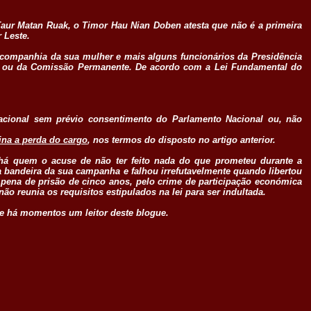
 Taur Matan Ruak, o Timor Hau Nian Doben atesta que não é a primeira
 Leste.
 companhia da sua mulher e mais alguns funcionários da Presidência
al ou da Comissão Permanente. De acordo com a Lei Fundamental do
 nacional sem prévio consentimento do Parlamento Nacional ou, não
ina a perda do cargo
, nos termos do disposto no artigo anterior.
há quem o acuse de não ter feito nada do que prometeu durante a
a bandeira da sua campanha e falhou irrefutavelmente quando libertou
a pena de prisão de cinco anos, pelo crime de participação económica
o reunia os requisitos estipulados na lei para ser indultada.
sse há momentos um leitor deste blogue.