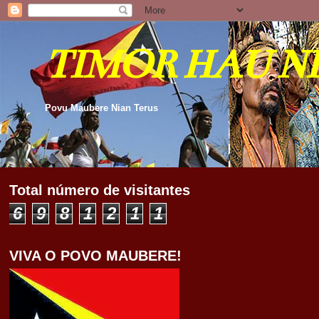
TIMOR HAU N
Povu Maubere Nian Terus
Total número de visitantes
6
9
8
1
2
1
1
VIVA O POVO MAUBERE!