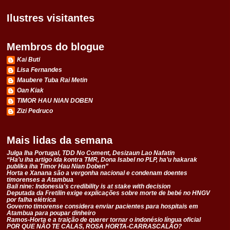
Ilustres visitantes
Membros do blogue
Kai Buti
Lisa Fernandes
Maubere Tuba Rai Metin
Oan Kiak
TIMOR HAU NIAN DOBEN
Zizi Pedruco
Mais lidas da semana
Julga Iha Portugal, TDD No Coment, Desizaun Lao Nafatin
“Ha’u iha artigo ida kontra TMR, Dona Isabel no PLP, ha’u hakarak
publika iha Timor Hau Nian Doben”
Horta e Xanana são a vergonha nacional e condenam doentes
timorenses a Atambua
Bali nine: Indonesia's credibility is at stake with decision
Deputada da Fretilin exige explicações sobre morte de bebé no HNGV
por falha elétrica
Governo timorense considera enviar pacientes para hospitais em
Atambua para poupar dinheiro
Ramos-Horta e a traição de querer tornar o indonésio língua oficial
POR QUE NÃO TE CALAS, ROSA HORTA-CARRASCALÃO?