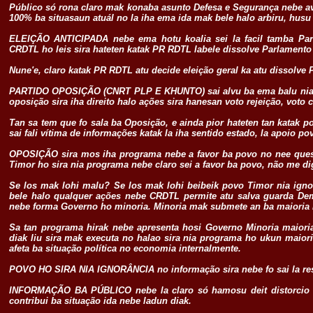
Público só rona claro mak konaba asunto Defesa e Segurança nebe a
100% ba situasaun atuál no la iha ema ida mak bele halo arbiru, husu
ELEIÇÃO ANTICIPADA nebe ema hotu koalia sei la facil tamba Parl
CRDTL ho leis sira hateten katak PR RDTL labele dissolve Parlamento du
Nune'e, claro katak PR RDTL atu decide eleição geral ka atu dissolve
PARTIDO OPOSIÇÃO (CNRT PLP E KHUNTO) sai alvu ba ema balu nia po
oposição sira iha direito halo ações sira hanesan voto rejeição, vot
Tan sa tem que fo sala ba Oposição, e ainda pior hateten tan katak 
sai fali vítima de informações katak la iha sentido estado, la apoio po
OPOSIÇÃO sira mos iha programa nebe a favor ba povo no nee questã
Timor ho sira nia programa nebe claro sei a favor ba povo, não me di
Se los mak lohi malu? Se los mak lohi beibeik povo Timor nia ig
bele halo qualquer ações nebe CRDTL permite atu salva guarda De
nebe forma Governo ho minoria. Minoria mak submete an ba maioria l
Sa tan programa hirak nebe apresenta hosi Governo Minoria maior
diak liu sira mak executa no halao sira nia programa ho ukun maior
afeta ba situação política no economia internalmente.
POVO HO SIRA NIA IGNORÂNCIA no informação sira nebe fo sai la re
INFORMAÇÃO BA PÚBLICO nebe la claro só hamosu deit distorcio ih
contribui ba situação ida nebe ladun diak.