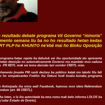
n rezultadu debate programa VII Governo "minoria"
lamento semana liu ba no ho resultado hetan kedas
CNRT PLP ho KHUNTO ne'ebé mai ho Bloku Oposição
programa hetan rejeita ba dahuluk sei iha oportunidade atu apresenta
ele hetan demição no automaticamente Governo nia mandato mos caduca
 PR RDTL mak sei toma decisão tuir coridor CRDTL nian.
lamento (maske PM rasik declara ba público katak nia lakohi fila fali
 ho simpatizantes Fretilin iha Oekusi hodi koalia konaba programa
aun Antisipada iha ninia wall Facebook, hamosu mos ideia Referendum
endum (art. 66 CRDTL).
 iha leten, e la iha autoridade ka ema ruma mak bele informa LOLOS ba
'udar Estado de Direito).