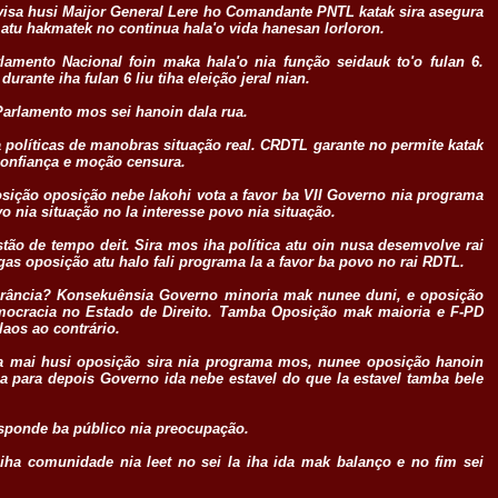
visa husi Maijor General Lere ho Comandante PNTL katak sira asegura
 atu hakmatek no continua hala'o vida hanesan lorloron.
amento Nacional foin maka hala'o nia função seidauk to'o fulan 6.
rante iha fulan 6 liu tiha eleição jeral nian.
 Parlamento mos sei hanoin dala rua.
líticas de manobras situação real. CRDTL garante no permite katak
o confiança e moção censura.
posição oposição nebe lakohi vota a favor ba VII Governo nia programa
vo nia situação no la interesse povo nia situação.
o de tempo deit. Sira mos iha política atu oin nusa desemvolve rai
gas oposição atu halo fali programa la a favor ba povo no rai RDTL.
norância? Konsekuênsia Governo minoria mak nunee duni, e oposição
mocracia no Estado de Direito. Tamba Oposição mak maioria e F-PD
aos ao contrário.
ia mai husi oposição sira nia programa mos, nunee oposição hanoin
ia para depois Governo ida nebe estavel do que la estavel tamba bele
sponde ba público nia preocupação.
a comunidade nia leet no sei la iha ida mak balanço e no fim sei