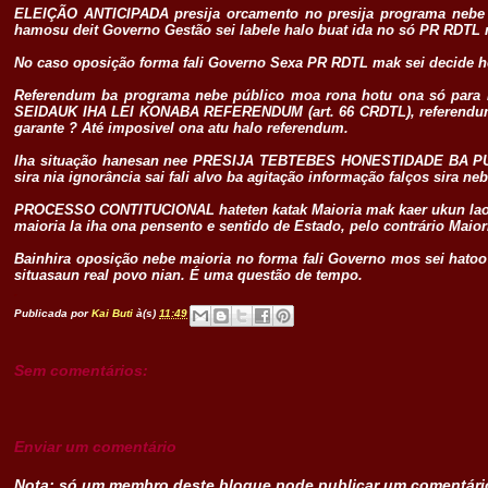
ELEIÇÃO ANTICIPADA presija orcamento no presija programa nebe 
hamosu deit Governo Gestão sei labele halo buat ida no só PR RDTL m
No caso oposição forma fali Governo Sexa PR RDTL mak sei decide ho 
Referendum ba programa nebe público moa rona hotu ona só para h
SEIDAUK IHA LEI KONABA REFERENDUM (art. 66 CRDTL), referendum 
garante ? Até imposivel ona atu halo referendum.
Iha situação hanesan nee PRESIJA TEBTEBES HONESTIDADE BA PÚ
sira nia ignorância sai fali alvo ba agitação informação falços sira neb
PROCESSO CONTITUCIONAL hateten katak Maioria mak kaer ukun laos m
maioria la iha ona pensento e sentido de Estado, pelo contrário Mai
Bainhira oposição nebe maioria no forma fali Governo mos sei hato
situasaun real povo nian. É uma questão de tempo.
.
Publicada por
Kai Buti
à(s)
11:49
Sem comentários:
Enviar um comentário
Nota: só um membro deste blogue pode publicar um comentári