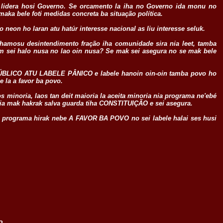
lidera hosi Governo. Se orcamento la iha no Governo ida monu no
aka bele foti medidas concreta ba situação política.
neon ho laran atu hatúr interesse nacional as liu interesse seluk.
amosu desintendimento fração iha comunidade sira nia leet, tamba
sei halo nusa no lao oin nusa? Se mak sei asegura no se mak bele
BLICO ATU LABELE PÂNICO e labele hanoin oin-oin tamba povo ho
e la a favor ba povo.
inoria, laos tan deit maioria la aceita minoria nia programa ne'ebé
oria mak hakrak salva guarda tiha CONSTITUIÇÃO e sei asegura.
o programa hirak nebe A FAVOR BA POVO no sei labele halai ses husi
o.