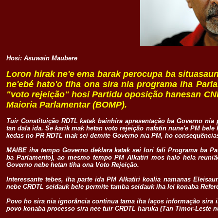
Hosi: Asuwain Maubere
Loron hirak ne'e ema barak perocupa ba situasau
ne'ebé hato'o tiha ona sira nia programa iha Par
"voto rejeição" hosi Partidu oposição hanesan 
Maioria Parlamentar (BOMP).
Tuir Constituição RDTL katak bainhira apresentação ba Governo nia 
tan dala ida. Se karik mak hetan voto rejeição nafatin nune'e PM b
kedas no PR RDTL mak sei demite Governo nia PM, ho consequências
MAIBE iha tempo Governo deklara katak sei lori fali Programa ba Par
ba Parlamento), ao mesmo tempo PM Alkatiri mos halo hela reunião
Governo nebe hetan tiha ona Voto Rejeição.
Interessante tebes, iha parte ida PM Alkatiri koalia namanas Eleis
nebe CRDTL seidauk bele permite tamba seidauk iha lei konaba Refer
Povo ho sira nia ignorância continua tama iha laços informação sira
povo konaba processo sira nee tuir CRDTL haruka (Tan Timor-Leste nu