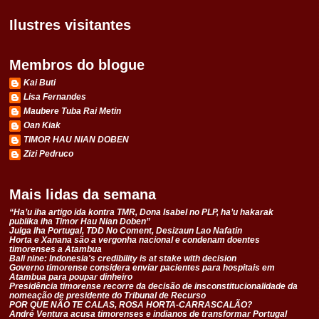
Ilustres visitantes
Membros do blogue
Kai Buti
Lisa Fernandes
Maubere Tuba Rai Metin
Oan Kiak
TIMOR HAU NIAN DOBEN
Zizi Pedruco
Mais lidas da semana
“Ha’u iha artigo ida kontra TMR, Dona Isabel no PLP, ha’u hakarak
publika iha Timor Hau Nian Doben”
Julga Iha Portugal, TDD No Coment, Desizaun Lao Nafatin
Horta e Xanana são a vergonha nacional e condenam doentes
timorenses a Atambua
Bali nine: Indonesia's credibility is at stake with decision
Governo timorense considera enviar pacientes para hospitais em
Atambua para poupar dinheiro
Presidência timorense recorre da decisão de insconstitucionalidade da
nomeação de presidente do Tribunal de Recurso
POR QUE NÃO TE CALAS, ROSA HORTA-CARRASCALÃO?
André Ventura acusa timorenses e indianos de transformar Portugal