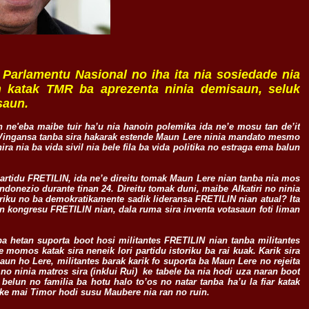
ha Parlamentu Nasional no iha ita nia sosiedade nia
n katak TMR ba aprezenta ninia demisaun, seluk
saun.
 ne'eba maibe tuir ha’u nia hanoin polemika ida ne’e mosu tan de’it
. Vingansa tanba sira hakarak estende Maun Lere ninia mandato mesmo
ra nia ba vida sivil nia bele fila ba vida politika no estraga ema balun
partidu FRETILIN, ida ne’e direitu tomak Maun Lere nian tanba nia mos
onezio durante tinan 24. Direitu tomak duni, maibe Alkatiri no ninia
toriku no ba demokratikamente sadik lideransa FRETILIN nian atual? Ita
 kongresu FRETILIN nian, dala ruma sira inventa votasaun foti liman
ba hetan suporta boot hosi militantes FRETILIN nian tanba militantes
momos katak sira neneik lori partidu istoriku ba rai kuak. Karik sira
aun ho Lere, militantes barak karik fo suporta ba Maun Lere no rejeita
no ninia matros sira (inklui Rui) ke tabele ba nia hodi uza naran boot
belun no familia ba hotu halo to’os no natar tanba ha’u la fiar katak
s ke mai Timor hodi susu Maubere nia ran no ruin.