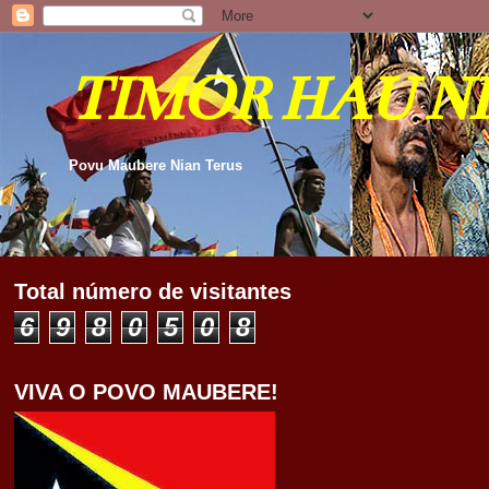
TIMOR HAU N
Povu Maubere Nian Terus
Total número de visitantes
6
9
8
0
5
0
8
VIVA O POVO MAUBERE!