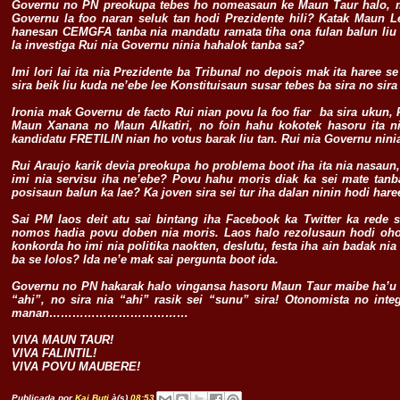
Governu no PN preokupa tebes ho nomeasaun ke Maun Taur halo, m
Governu la foo naran seluk tan hodi Prezidente hili? Katak Maun 
hanesan CEMGFA tanba nia mandatu ramata tiha ona fulan balun liu
la investiga Rui nia Governu ninia hahalok tanba sa?
Imi lori lai ita nia Prezidente ba Tribunal no depois mak ita haree s
sira beik liu kuda ne’ebe lee Konstituisaun susar tebes ba sira no sira
Ironia mak Governu de facto Rui nian povu la foo fiar ba sira ukun,
Maun Xanana no Maun Alkatiri, no foin hahu kokotek hasoru ita n
kandidatu FRETILIN nian ho votus barak liu tan. Rui nia Governu ninia
Rui Araujo karik devia preokupa ho problema boot iha ita nia nasaun,
imi nia servisu iha ne’ebe? Povu hahu moris diak ka sei mate tan
posisaun balun ka lae? Ka joven sira sei tur iha dalan ninin hodi hare
Sai PM laos deit atu sai bintang iha Facebook ka Twitter ka rede
nomos hadia povu doben nia moris. Laos halo rezolusaun hodi oho 
konkorda ho imi nia politika naokten, deslutu, festa iha ain badak nia
ba se lolos? Ida ne’e mak sai pergunta boot ida.
Governu no PN hakarak halo vingansa hasoru Maun Taur maibe ha’u s
“ahi”, no sira nia “ahi” rasik sei “sunu” sira! Otonomista no integ
manan………………………………
VIVA MAUN TAUR!
VIVA FALINTIL!
VIVA POVU MAUBERE!
.
Publicada por
Kai Buti
à(s)
08:53