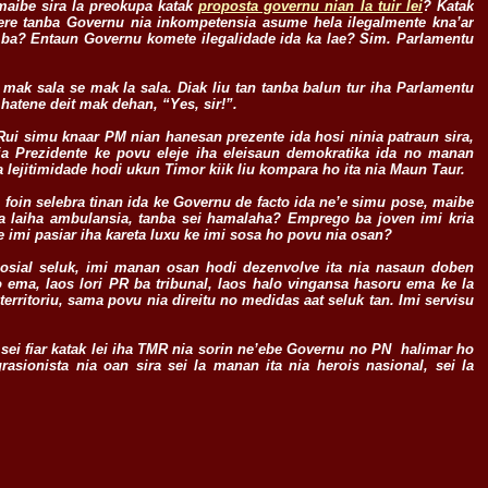
aibe sira la preokupa katak
proposta governu nian la tuir lei
? Katak
Lere tanba Governu nia inkompetensia asume hela ilegalmente kna’ar
 ba? Entaun Governu komete ilegalidade ida ka lae? Sim. Parlamentu
e mak sala se mak la sala. Diak liu tan tanba balun tur iha Parlamentu
 hatene deit mak dehan, “Yes, sir!”.
 Rui simu knaar PM nian hanesan prezente ida hosi ninia patraun sira,
ia Prezidente ke povu eleje iha eleisaun demokratika ida no manan
 lejitimidade hodi ukun Timor kiik liu kompara ho ita nia Maun Taur.
 foin selebra tinan ida ke Governu de facto ida ne’e simu pose, maibe
ba laiha ambulansia, tanba sei hamalaha? Emprego ba joven imi kria
e imi pasiar iha kareta luxu ke imi sosa ho povu nia osan?
 sosial seluk, imi manan osan hodi dezenvolve ita nia nasaun doben
ema, laos lori PR ba tribunal, laos halo vingansa hasoru ema ke la
 territoriu, sama povu nia direitu no medidas aat seluk tan. Imi servisu
ei fiar katak lei iha TMR nia sorin ne’ebe Governu no PN halimar ho
rasionista nia oan sira sei la manan ita nia herois nasional, sei la