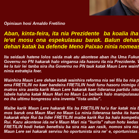
Opiniaun hosi Arnaldo Fretilino
Aban, kinta-feira, ita nia Prezidente ba koalia i
le’et mosu ona espekulasau barak. Balun deha
dehan katak ba defende Meno Paixao ninia nomea
Ita seidauk hatene lolos saida mak atu akontese aban iha Uma Fukun
Governu no PN hakarak halo vingansa ida hasoru ita nia Prezidente
ke la tuir lei tanba sira iha Governu no PN tauk katak Maun Lere wainhi
ninia estratejia foer.
Wainhira Maun Lere dehan katak wainhira reforma nia sei fila ba nia 
ema FRETILIN no kaer bandeira FRETILIN hodi funu hasoru inimigu ind
matros sira aseita karik Maun Lere hakarak kaer lideransa partidu is
labele haluha katak Maun Mari no Maun Lu beibeik halo manipulasaun
no iha ultimu kongressu sira inventa “lista uniku”.
Maibe karik Maun Lere hakarak fila ba FRETILIN ha’u fiar katak nia 
mos baruk ona Maun Mari no Maun Lu ninia lideransa tanba ita haree 
hakarak eleje Rui ba lider FRETILIN maibe karik Rui ba halo kompetis
Rui. Kazu akontese ida ne’e Maun Mari nia “kurita” rahun hotu kedas 
FRETILIN hodi hetan benefisiu ba sira nia aan rasik, nomos sira nia 
Maun Lere sei hakarak servisu ho oportunista sira ne’ e, oportunista