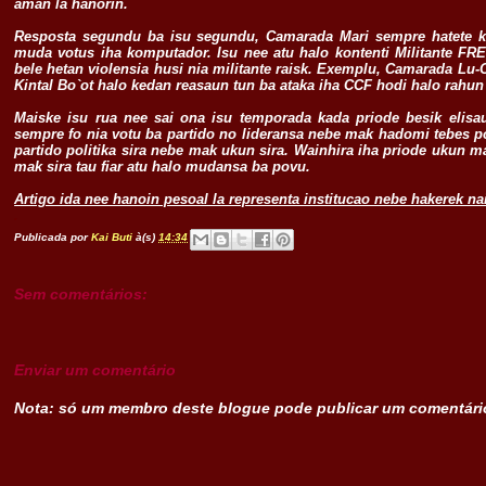
aman la hanorin.
Resposta segundu ba isu segundu, Camarada Mari sempre hatete 
muda votus iha komputador. Isu nee atu halo kontenti Militante FRE
bele hetan violensia husi nia militante raisk. Exemplu, Camarada Lu-
Kintal Bo`ot halo kedan reasaun tun ba ataka iha CCF hodi halo rahun
Maiske isu rua nee sai ona isu temporada kada priode besik elis
sempre fo nia votu ba partido no lideransa nebe mak hadomi tebes 
partido politika sira nebe mak ukun sira. Wainhira iha priode ukun m
mak sira tau fiar atu halo mudansa ba povu.
Artigo ida nee hanoin pesoal la representa institucao nebe hakerek nai
.
Publicada por
Kai Buti
à(s)
14:34
Sem comentários:
Enviar um comentário
Nota: só um membro deste blogue pode publicar um comentári