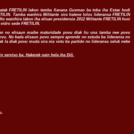
katak FRETILIN lakon tamba Xanana Gusmao ba toba iha Estae hodi
TILIN. Tamba wanhira Militante sira hatene lolos lideransa FRETILIN
Olo wainhira lakon iha elisan presidensia 2012 Militante FRETILIN husi
 vidro sede FRETILIN.
aun no elisaun maibe maturidade povu diak liu ona tamba nee povu
povu. No kada elisaun povu sempre aprende no estuda ba lideransa no
ak la diak povu muda sira nia votu ba partido no lideransa seluk nebe
n serviso ba. Hakerek nain hela iha Dili.
o.