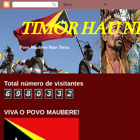
TIMOR HAU N
Povu Maubere Nian Terus
Total número de visitantes
6
9
8
0
3
3
2
VIVA O POVO MAUBERE!