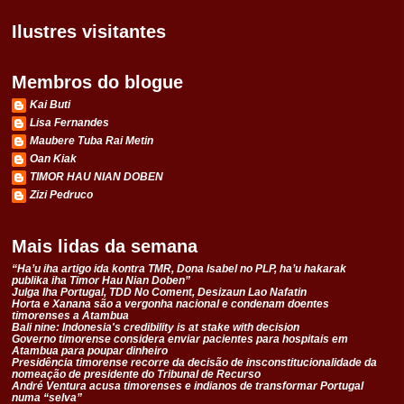
Ilustres visitantes
Membros do blogue
Kai Buti
Lisa Fernandes
Maubere Tuba Rai Metin
Oan Kiak
TIMOR HAU NIAN DOBEN
Zizi Pedruco
Mais lidas da semana
“Ha’u iha artigo ida kontra TMR, Dona Isabel no PLP, ha’u hakarak
publika iha Timor Hau Nian Doben”
Julga Iha Portugal, TDD No Coment, Desizaun Lao Nafatin
Horta e Xanana são a vergonha nacional e condenam doentes
timorenses a Atambua
Bali nine: Indonesia's credibility is at stake with decision
Governo timorense considera enviar pacientes para hospitais em
Atambua para poupar dinheiro
Presidência timorense recorre da decisão de insconstitucionalidade da
nomeação de presidente do Tribunal de Recurso
André Ventura acusa timorenses e indianos de transformar Portugal
numa “selva”