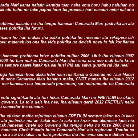
arada Mari kanta nafatin kantiga tuan nebe ema hotu hahu haluhan no
ak atu hahu no loke pajina foun ba prosesu hari nasaun nebe nakonu
problema pasadu no iha tempo hanesan Camarada Mari justivika an atu
ses politika iha futuru.
saun ho lian makas iha palku politika ho intesaun atu rekopera fali
u matenek los ona iha vida politika no devisil povu fo fali konfiansa
anesan problema krize politika militar 2006. Uluk iha elisaun 2007
2006 ho lian makas Camarada Mari dun ema sira nee mak halo krize
s sempre hatete katak nia sai husi PM atu salva guarda rai ida nee!
ntiga hanesan hodi ataka lider nain rua Xanana Gusmao no Taur Matan
 seluk nebe Camarada Mari hananu maka, CNRT manan iha elisaun 2012
rua nee hanesan isu temporada (musiman) sai instrumentu ba Camarada
n votu signifikante atu lori hikas Camarada Mari no FRETILIN ba ukun,
governu. La to`o deit iha nee, iha elisaun geral 2012 FRETILIN nebe
u vencedor iha elisaun.
iha elisaun maibe rejultado elisaun FRETILIN sempre lakon no la kaer
tu justivika nia an katak nia la sala no krize nee akuntese laos nia
 mak hanesan Chefe do Governu iha tempo neba no krize 2006 mosu
hanesan Chefe Estado husu Camarada Mari atu regina-an. Tamba sa
 sira sai ba nakar no halo problema iha liur ema sempre dehan inan