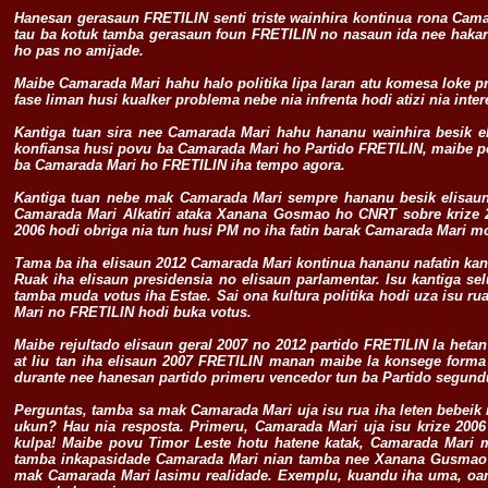
Hanesan gerasaun FRETILIN senti triste wainhira kontinua rona Cam
tau ba kotuk tamba gerasaun foun FRETILIN no nasaun ida nee hakar
ho pas no amijade.
.
Maibe Camarada Mari hahu halo politika lipa laran atu komesa loke 
fase liman husi kualker problema nebe nia infrenta hodi atizi nia intere
Kantiga tuan sira nee Camarada Mari hahu hananu wainhira besik eli
konfiansa husi povu ba Camarada Mari ho Partido FRETILIN, maibe pov
ba Camarada Mari ho FRETILIN iha tempo agora.
Kantiga tuan nebe mak Camarada Mari sempre hananu besik elisaun h
Camarada Mari Alkatiri ataka Xanana Gosmao ho CNRT sobre krize 
2006 hodi obriga nia tun husi PM no iha fatin barak Camarada Mari mo
Tama ba iha elisaun 2012 Camarada Mari kontinua hananu nafatin ka
Ruak iha elisaun presidensia no elisaun parlamentar. Isu kantiga
tamba muda votus iha Estae. Sai ona kultura politika hodi uza isu 
Mari no FRETILIN hodi buka votus.
Maibe rejultado elisaun geral 2007 no 2012 partido FRETILIN la heta
at liu tan iha elisaun 2007 FRETILIN manan maibe la konsege forma 
durante nee hanesan partido primeru vencedor tun ba Partido segund
Perguntas, tamba sa mak Camarada Mari uja isu rua iha leten bebeik 
ukun? Hau nia resposta. Primeru, Camarada Mari uja isu krize 2006 a
kulpa! Maibe povu Timor Leste hotu hatene katak, Camarada Mari
tamba inkapasidade Camarada Mari nian tamba nee Xanana Gusmao 
mak Camarada Mari lasimu realidade. Exemplu, kuandu iha uma, oan