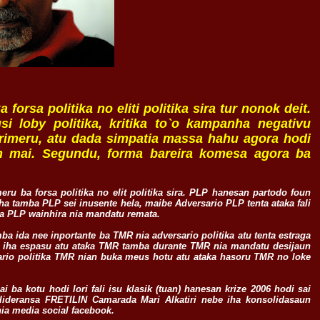
a forsa politika no eliti politika sira tur nonok deit.
i loby politika, kritika to`o kampanha negativu
 Primeru, atu dada simpatia massa hahu agora hodi
in mai. Segundu, forma bareira komesa agora ba
ru ba forsa politika no elit politika sira. PLP hanesan partodo foun
be iha tamba PLP sei inusente hela, maibe Adversario PLP tenta ataka fali
ra PLP wainhira nia mandatu remata.
a ida nee inportante ba TMR nia adversario politika atu tenta estraga
la iha espasu atu ataka TMR tamba durante TMR nia mandatu desijaun
sario politika TMR nian buka meus hotu atu ataka hasoru TMR no loke
i ba kotu hodi lori fali isu klasik (tuan) hanesan krize 2006 hodi sai
 lideransa FRETILIN Camarada Mari Alkatiri nebe iha konsolidasaun
ia media social facebook.