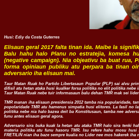
Husi: Ediy da Costa Guterres
Elisaun geral 2017 falta tinan ida. Maibe la signifik
Balu hahu halo Planu no estratejia, komesa hus
(negative campaign). Nia objeativu ba buat rua,
forma opiniaun publiku atu perpara ba tinan o
adversario iha elisaun mai.
Taur Matan Ruak ho Partido Libertasaun Popular (PLP) sai alvu prime
difisil atu hetan ataka husi kualker forsa politika no elit politika ne
Taur Matan Ruak nebe tuir informasaun balu dehan TMR mak sei lide
TMR manan iha elisaun presidensia 2012 tamba nia popularidade, tamb
popolaridade TMR atu hamenus simpatia husi elitores. La fasil no 
politika nebe nia halo bazea deit ba Konstitusaun, tamba nee adver
funu antes elisaun geral agora.
Adversario sira buka kuak la hetan atu ataka TMR halo sira tenki hala
materia politika atu funu hasoru TMR. Isu refere hahu mosu husi
FRETILIN nian iha baze sempre kualia no Lider nee mos hakerek iha n