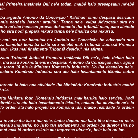
iál Primeira Instánsia Díli ne’e todan, maibé halo presepsaun ne’ebé
ta.
za ba arguidu António da Conceição ‘ Kalohan’ simu despasu desizaun
nomia negósiu hasoru arguidu. Tanba ne’e, ekipa Advogadu sira ho
otu ne’ebé hanesan provas dokumentu iha tribunál nian, para aleinde
o sira hodi prepara rekuru tanba ne’e finaliza ona rekursu.
su ami sei tuur hamutuk ho António da Conceição ho advogadu sira
liza hamutuk kona-ba faktu sira ne’ebé mak Tribunál Judisial Primera
aun, ikus mai finalmente Tribunál deside,” nia afirma.
zaun Tribunál Judisiál Primeira Instánsia Díli ne’e, bele dehan halo
, iha kazu konkreitu entre despaixu António da Conceição nian, agora
iu loron 10 nia la Ministru Komersiu Industria. No Iha despaixu ne’e,
nistériu Komérsiu Indústria sira atu halo levantamentu téknika sobre
korente la halo ona atividade iha Ministériu Komérsiu Industria maibé
rita.
ita Ministru foun Komérsiu Indústria mak haruka halo servisu, hodi
retór sira atu halo levantamentu téknika, entaun iha atividade ne’e la
 fó orden atu halo projetu ba kompaña ida, maibé realidade fó ordem
.
la involve iha kazu ida-ne’e, tanba depois nia halo tiha despaixu ne’e,
mérsiu Indústria, no la fó tan andamentu no ordem ba diretór sira no
mai mak fó ordem eskrita atu imprensa ida-ne’e, bele halo ou lae.