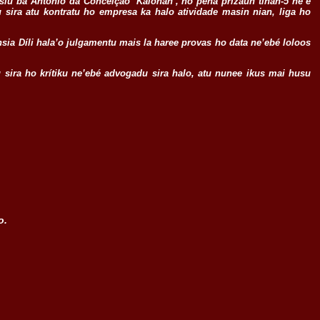
siu ba António da Conceição ‘Kalohan’, ho pena prizaun tinan-5 ne’e
u sira atu kontratu ho empresa ka halo atividade masin nian, liga ho
sia Díli hala’o julgamentu mais la haree provas ho data ne’ebé loloos
u sira ho krítiku ne’ebé advogadu sira halo, atu nunee ikus mai husu
o.