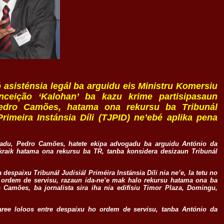
 asisténsia legál ba arguidu eis Ministru Komersiu
nceição ‘Kalohan’ ba kazu krime partisipasaun
edro Camões, hatama ona rekursu ba Tribunál
rimeira Instánsia Díli (TJPID) ne’ebé aplika pena
vadu, Pedro Camões, hatete ekipa advogadu ba arguidu António da
rokraik hatama ona rekursu ba TR, tanba konsidera desizaun Tribunál
espaixu Tribunál Judisiál Priméira Instánsia Díli nia ne’e, la tetu no
ordem de servisu, razaun ida-ne’e mak halo rekursu hatama ona ba
 Camões, ba jornalista sira iha nia edifísiu Timor Plaza, Domingu,
aree loloos entre despaixu ho ordem de servisu, tanba António da