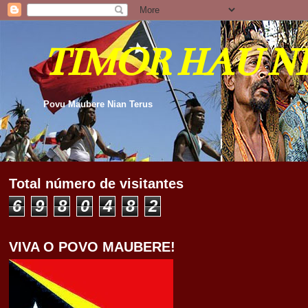
TIMOR HAU N
Povu Maubere Nian Terus
Total número de visitantes
6
9
8
0
4
8
2
VIVA O POVO MAUBERE!