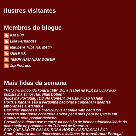
Ilustres visitantes
Membros do blogue
Kai Buti
Lisa Fernandes
Maubere Tuba Rai Metin
Oan Kiak
TIMOR HAU NIAN DOBEN
Zizi Pedruco
Mais lidas da semana
“Ha’u iha artigo ida kontra TMR, Dona Isabel no PLP, ha’u hakarak
publika iha Timor Hau Nian Doben”
Julga Iha Portugal, TDD No Coment, Desizaun Lao Nafatin
Horta e Xanana são a vergonha nacional e condenam doentes
timorenses a Atambua
Bali nine: Indonesia's credibility is at stake with decision
Governo timorense considera enviar pacientes para hospitais em
Atambua para poupar dinheiro
Presidência timorense recorre da decisão de insconstitucionalidade da
nomeação de presidente do Tribunal de Recurso
POR QUE NÃO TE CALAS, ROSA HORTA-CARRASCALÃO?
André Ventura acusa timorenses e indianos de transformar Portugal