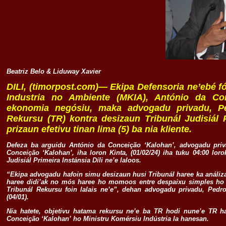
Beatriz Belo & Liduway Xavier
DILI, (timorpost.com)— Ekipa Defensoria ne’ebé fó
Industria no Ambiente (MKIA), António da Co
ekonomia negósiu, maka advogadu privadu, P
Rekursu (TR) kontra desizaun Tribunál Judisiál P
prizaun efetivu tinan lima (5) ba nia kliente.
Defeza ba arguidu António da Conceição ‘Kalohan’, advogadu pri
Conceição ‘Kalohan’, iha loron Kinta, (01/02/24) iha tuku 04:00 lo
Judisiál Primeira Instánsia Díli ne’e laloos.
“Ekipa advogadu hafoin simu desizaun husi Tribunál haree ka análiza d
haree didi’ak no mós haree ho momoos entre despaixu simples ho 
Tribunál Rekursu foin lalais ne’e”, dehan advogadu privadu, Pedro
(04/01).
Nia hatete, objetivu hatama rekursu ne’e ba TR hodi nune’e TR h
Conceição ‘Kalohan’ ho Ministru Komérsiu Indústria la hanesan.