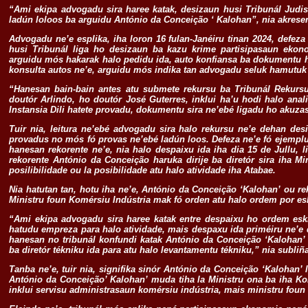
“Ami ekipa advogadu sira haree katak, desizaun husi Tribunál Judis
ladún loloos ba arguidu António da Conceição ‘ Kalohan”, nia akresen
Advogadu ne’e esplika, iha loron 16 fulan-Janéiru tinan 2024, defe
husi Tribunál liga ho desizaun ba kazu krime partisipasaun eko
arguidu mós hakarak halo pedidu ida, auto konfiansa ba dokumentu h
konsulta autos ne’e, arguidu mós indika tan advogadu seluk hamutuk h
“Hanesan bain-bain antes atu submete rekursu ba Tribunál Rekur
doutór Arlindo, ho doutór José Guterres, inklui ha’u hodi halo ana
Instansia Dili hatete provadu, dokumentu sira ne’ebé ligadu ho akuzas
Tuir nia, leitura ne’ebé advogadu sira halo rekursu ne’e dehan desi
provadus no mós fó provas ne’ebé ladún loos. Defeza ne’e fó ejemplu
hanesan rekorente ne’e, nia halo despaixu ida iha dia 15 de Jullu, l
rekorente António da Conceição haruka dirije ba diretór sira iha Mi
posilibilidade ou la posibilidade atu halo atividade iha Atabae.
Nia hatutan tan, hotu iha ne’e, António da Conceição ‘Kalohan’ ou re
Ministru foun Komérsiu Indústria mak fó orden atu halo ordem por esk
“Ami ekipa advogadu sira haree katak entre despaixu ho ordem eskr
hatudu empreza para halo atividade, mais despaxu ida priméiru ne’e di
hanesan no tribunál konfundi katak António da Conceição ‘Kalohan’
ba diretór tékniku ida para atu halo levantamentu tékniku,” nia subliña
Tanba ne’e, tuir nia, signifika sinór António da Conceição ‘Kalohan’ 
António da Conceição’ Kalohan’ muda tiha la Ministru ona ba iha Ko
inklui servisu administrasaun komérsiu indústria, mais ministru foun 