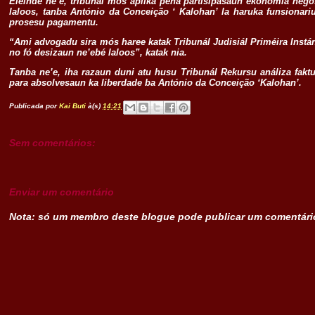
Eleinde ne’e, tribunál mós aplika pená partisipasaun ekonomia negó
laloos, tanba António da Conceição ‘ Kalohan’ la haruka funsionari
prosesu pagamentu.
“Ami advogadu sira mós haree katak Tribunál Judisiál Priméira Instán
no fó desizaun ne’ebé laloos”, katak nia.
Tanba ne’e, iha razaun duni atu husu Tribunál Rekursu análiza fakt
para absolvesaun ka liberdade ba António da Conceição ‘Kalohan’.
Publicada por
Kai Buti
à(s)
14:21
Sem comentários:
Enviar um comentário
Nota: só um membro deste blogue pode publicar um comentári