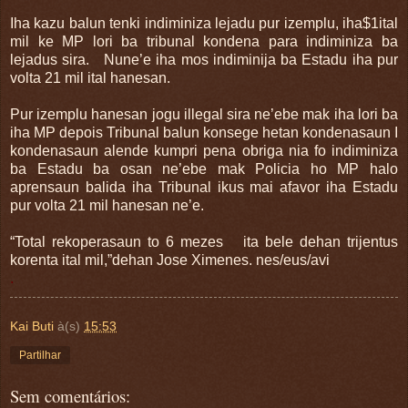
Iha kazu balun tenki indiminiza lejadu pur izemplu, iha$1ital
mil ke MP lori ba tribunal kondena para indiminiza ba
lejadus sira. Nune’e iha mos indiminija ba Estadu iha pur
volta 21 mil ital hanesan.
Pur izemplu hanesan jogu illegal sira ne’ebe mak iha lori ba
iha MP depois Tribunal balun konsege hetan kondenasaun I
kondenasaun alende kumpri pena obriga nia fo indiminiza
ba Estadu ba osan ne’ebe mak Policia ho MP halo
aprensaun balida iha Tribunal ikus mai afavor iha Estadu
pur volta 21 mil hanesan ne’e.
“Total rekoperasaun to 6 mezes ita bele dehan trijentus
korenta ital mil,”dehan Jose Ximenes. nes/eus/avi
.
Kai Buti
à(s)
15:53
Partilhar
Sem comentários: