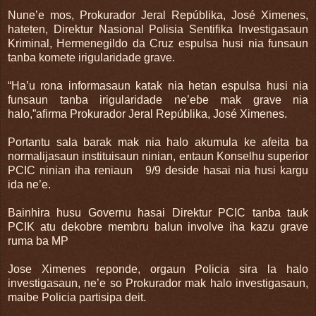
Nune’e mos, Prokurador Jeral Repúblika, José Ximenes,
hateten, Direktur Nasional Polisia Sentifika Investigasaun
Kriminal, Hermenegildo da Cruz espulsa husi nia funsaun
tanba komete irigularidade grave.
“Ha’u rona informasaun katak nia hetan espulsa husi nia
funsaun tanba irigularidade ne’ebe mak grave nia
halo,”afirma Prokurador Jeral Repúblika, José Ximenes.
Portantu sala barak mak nia halo akumula ke afeita ba
normalijasaun instituisaun ninian, entaun Konselhu superior
PCIC ninian iha reniaun 9/9 deside hasai nia husi kargu
ida ne’e.
Bainhira husu Governu hasai Direktur PCIC tanba tauk
PCIK atu dekobre membru balun involve iha kazu grave
ruma ba MP
Jose Ximenes reponde, orgaun Policia sira la halo
investigasaun, ne’e so Prokurador mak halo investigasaun,
maibe Policia partisipa deit.