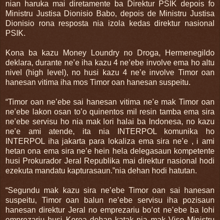
nian haruka mai diretamente ba Direktur PSIK depois fo
Ministru Justisa Dionisio Babo, depois de Ministru Justisa
Dionisio rona resposta nia izola kedas direktur nasional
PSIK.
Kona ba kazu Money Loundry no Droga, Hermenegildo
deklara, durante ne’e iha kazu 4 ne’ebe involve ema ho altu
nivel (high level), no husi kazu 4 ne’e involve Timor oan
hanesan vitima iha mos Timor oan hanesan suspeitu.
“Timor oan ne’ebe sai hanesan vitima ne’e mak Timor oan
ne’ebe lakon osan to’o quinentos mil resin tamba ema sira
ne’ebe servisu ho nia mak lori halai ba Indonesa, no kazu
ne’e ami atende, ita nia INTERPOL komunika ho
INTERPOL iha jakarta para lokaliza ema sira ne’e , i ami
hetan ona ema sira ne’e hein hela delegasaun kompetente
husi Prokurador Jeral Republika mai direktur nasional hodi
ezekuta mandatu kapturasaun.”nia dehan hodi hatutan.
“Segundu mak kazu sira ne’ebe Timor oan sai hanesan
suspeitu, Timor oan balun ne’ebe servisu iha pozisaun
hanesan direktur Jeral no emprezariu bo’ot ne’ebe ba lohi
emprezariu husi Korea dehan katak nia mak Vise Ministru