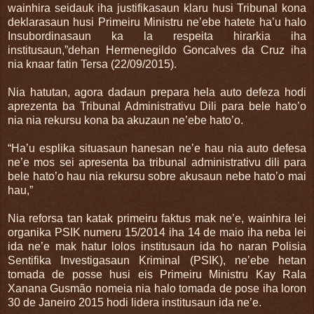
wainhira seidauk iha justifikasaun klaru husi Tribunal kona
deklarasaun husi Primeiru Ministru ne’ebe hatete ha’u halo
Insubordinasaun ka la respeita hirarkia iha
institusaun,”dehan Hermenegildo Goncalves da Cruz iha
nia knaar fatin Tersa (22/09/2015).
Nia hatutan, agora dadaun prepara hela auto defeza hodi
aprezenta ba Tribunal Administrativu Dili para bele hato’o
nia nia rekursu kona ba akuzaun ne’ebe hato’o.
“Ha’u esplika situasaun hanesan ne’e hau nia auto defesa
ne’e mos sei apresenta ba tribunal administrativu dili para
bele hato’o hau nia rekursu sobre akusaun nebe hato’o mai
hau,”
Nia reforsa tan katak primeiru faktus mak ne’e, wainhira lei
organika PSIK numeru 15/2014 iha 14 de maio iha neba lei
ida ne’e mak hatur lolos institusaun ida ho naran Polisia
Sentifika Investigasaun Kriminal (PSIK), ne’ebe hetan
tomada de posse husi eis Primeiru Ministru Kay Rala
Xanana Gusmão nomeia nia halo tomada de pose iha loron
30 de Janeiro 2015 hodi lidera institusaun ida ne’e.