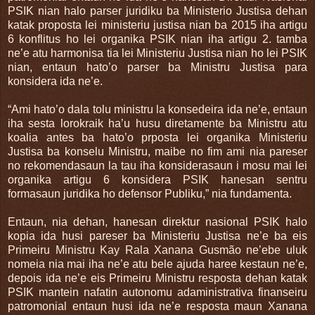
PSIK nian halo parser juridiku ba Ministerio Justisa dehan
katak proposta lei ministeriu justisa nian ba 2015 iha artigu
6 konflitus ho lei organika PSIK nian iha artigu 2. tamba
ne’e atu harmonisa tia lei Ministeriu Justisa nian ho lei PSIK
nian, entaun hato’o parser ba Ministru Justisa para
konsidera ida ne’e.
“Ami hato’o dala tolu ministru la konsedeira ida ne’e, entaun
iha sesta lorokraik ha’u husu diretamente ba Ministru atu
koalia antes ba hato’o prposta lei organika Ministeriu
Justisa ba konselu Ministru, maibe no fim ami nia pareser
no rekomendasaun la tau iha konsiderasaun i mosu mai lei
organika artigu 6 konsidera PSIK hanesan sentru
formasaun juridika ho defensor Publiku,” nia fundamenta.
Entaun, nia dehan, hanesan direktur nasional PSIK halo
kopia ida husi pareser ba Ministeriu Justisa ne’e ba eis
Primeiru Ministru Kay Rala Xanana Gusmão ne’ebe uluk
nomeia nia mai iha ne’e atu bele ajuda haree kestaun ne’e,
depois ida ne’e eis Primeiru Ministru resposta dehan katak
PSIK mantein nafatin autonomu adaministrativa finanseiru
patromonial entaun husi ida ne’e resposta maun Xanana