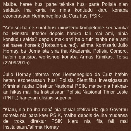
Maibe, haree husi parte teknika husi parte Polisia nian
seidauk iha karta ho ninia kontiudu klaru konaba
ezonerasaun Hermenegildo da Curz husi PSIK.
“Ami sei haree surat husi ministeriu kompetente sei haruka
ba Ministru Interior depois haruka fali mai ami, ninia
kontiudu saida? depois mak ami halo tuir, tanba ne’e ami
sei haree, horseik (Horbainrua, red),” afirma, Komisariu Julio
Hornay ba Jornalista sira iha Akademia Polisia Comoro,
hafoin partisipa workshop konaba Armas Kimikas, Tersa
(22/09/2015).
Julio Hornay informa mos Hermenegildo da Cruz hafoin
hetan ezonerasaun husi Polisia Sientifiku Investigasaun
Kriminal nudar Direktur Nasional PSIK, maibe nia haknar-
an hikas mai iha Instituisaun Polisia Nasional Timor Leste
(PNTL) hanesan ofisiais superior.
“Klaru, nia ba iha nebá nia ofisial efetivu ida que Governu
nomeia nia para kaer PSIK, maibe depois de iha mudansa
de troka direktur PSIK klaru nia fila fali mai
Instituisaun,”afirma Hornay.