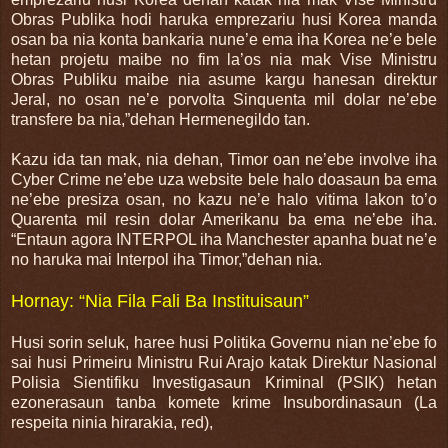
Obras Publika hodi haruka emprezariu husi Korea manda
osan ba nia konta bankaria nune’e ema iha Korea ne’e bele
hetan projetu maibe no fim la’os nia mak Vise Ministru
Obras Publiku maibe nia asume kargu hanesan direktur
Jeral, no osan ne’e porvolta Sinquenta mil dolar ne’ebe
transfere ba nia,”dehan Hermenegildo tan.
Kazu ida tan mak, nia dehan, Timor oan ne’ebe involve iha
Cyber Crime ne’ebe uza website bele halo doasaun ba ema
ne’ebe presiza osan, no kazu ne’e halo vitima lakon to’o
Quarenta mil resin dolar Amerikanu ba ema ne’ebe iha.
“Entaun agora INTERPOL iha Manchester apanha buat ne’e
no haruka mai Interpol iha Timor,”dehan nia.
Hornay: “Nia Fila Fali Ba Instituisaun”
Husi sorin seluk, haree husi Politika Governu nian ne’ebe fo
sai husi Primeiru Ministru Rui Arajo katak Direktur Nasional
Polisia Sientifiku Investigasaun Kriminal (PSIK) hetan
ezonerasaun tanba komete krime Insubordinasaun (La
respeita ninia hirarakia, red),