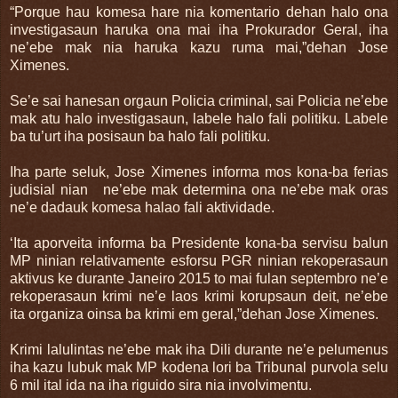
“Porque hau komesa hare nia komentario dehan halo ona
investigasaun haruka ona mai iha Prokurador Geral, iha
ne’ebe mak nia haruka kazu ruma mai,”dehan Jose
Ximenes.
Se’e sai hanesan orgaun Policia criminal, sai Policia ne’ebe
mak atu halo investigasaun, labele halo fali politiku. Labele
ba tu’urt iha posisaun ba halo fali politiku.
Iha parte seluk, Jose Ximenes informa mos kona-ba ferias
judisial nian ne’ebe mak determina ona ne’ebe mak oras
ne’e dadauk komesa halao fali aktividade.
‘Ita aporveita informa ba Presidente kona-ba servisu balun
MP ninian relativamente esforsu PGR ninian rekoperasaun
aktivus ke durante Janeiro 2015 to mai fulan septembro ne’e
rekoperasaun krimi ne’e laos krimi korupsaun deit, ne’ebe
ita organiza oinsa ba krimi em geral,”dehan Jose Ximenes.
Krimi lalulintas ne’ebe mak iha Dili durante ne’e pelumenus
iha kazu lubuk mak MP kodena lori ba Tribunal purvola selu
6 mil ital ida na iha riguido sira nia involvimentu.