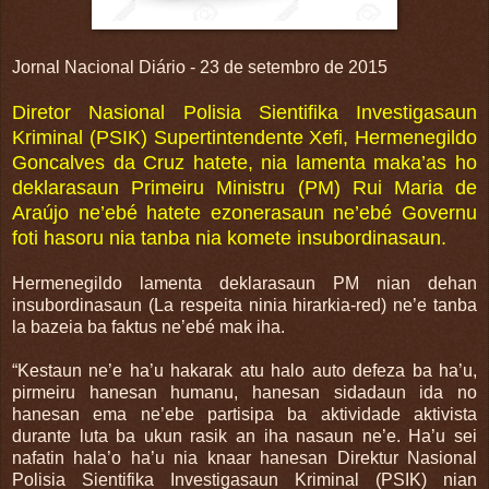
Jornal Nacional Diário - 23 de setembro de 2015
Diretor Nasional Polisia Sientifika Investigasaun
Kriminal (PSIK) Supertintendente Xefi, Hermenegildo
Goncalves da Cruz hatete, nia lamenta maka’as ho
deklarasaun Primeiru Ministru (PM) Rui Maria de
Araújo ne’ebé hatete ezonerasaun ne’ebé Governu
foti hasoru nia tanba nia komete insubordinasaun.
Hermenegildo lamenta deklarasaun PM nian dehan
insubordinasaun (La respeita ninia hirarkia-red) ne’e tanba
la bazeia ba faktus ne’ebé mak iha.
“Kestaun ne’e ha’u hakarak atu halo auto defeza ba ha’u,
pirmeiru hanesan humanu, hanesan sidadaun ida no
hanesan ema ne’ebe partisipa ba aktividade aktivista
durante luta ba ukun rasik an iha nasaun ne’e. Ha’u sei
nafatin hala’o ha’u nia knaar hanesan Direktur Nasional
Polisia Sientifika Investigasaun Kriminal (PSIK) nian