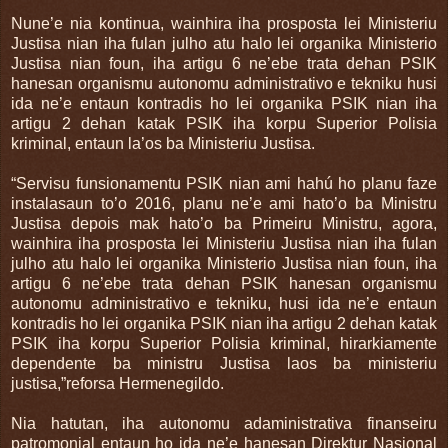
Nune’e nia kontinua, wainhira iha prosposta lei Ministeriu
Justisa nian iha fulan julho atu halo lei organika Ministerio
Justisa nian foun, iha artigu 6 ne’ebe trata dehan PSIK
hanesan organismu autonomu administrativo e tekniku husi
ida ne’e entaun kontradis ho lei organika PSIK nian iha
artigu 2 dehan katak PSIK iha korpu Superior Polisia
kriminal, entaun la’os ba Ministeriu Justisa.
“Servisu funsionamentu PSIK nian ami hahú ho planu faze
instalasaun to’o 2016, planu ne’e ami hato’o ba Ministru
Justisa depois mak hato’o ba Primeiru Ministru, agora,
wainhira iha prosposta lei Ministeriu Justisa nian iha fulan
julho atu halo lei organika Ministerio Justisa nian foun, iha
artigu 6 ne’ebe trata dehan PSIK hanesan organismu
autonomu administrativo e tekniku, husi ida ne’e entaun
kontradis ho lei organika PSIK nian iha artigu 2 dehan katak
PSIK iha korpu Superior Polisia kriminal, hirarkiamente
dependente ba ministru Justisa laos ba ministeriu
justisa,”reforsa Hermenegildo.
Nia hatutan, iha autonomu adaministrativa finanseiru
patromonial entaun ho ida ne’e hanesan Direktur Nasional