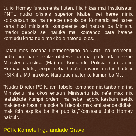
Julio Hornay fundamenta liutan, fila hikas mai Instituisaun
PNTL nudar ofisiais superior. Maibe, sei haree ninia
kolokasaun ba iha ne’ebe depois de Komando sei haree
karta husi ministeriu kompetente sei haruka ba Ministru
Interior depois sei haruka mai komando para hatene
kontiudu karta ne’e mak bele hatene lolos.
Hatan mos konaba Hermenegildo da Cruz iha momentu
neba nia parte tenke obdese ba iha parte ida ne’ebe
Ministeriu Justisa (MJ) ou Komando Polisia nian, Julio
Hornay hatete, tempu neba hala’o funsaun nudar direktur
PSIK iha MJ nia okos klaru que nia tenke kumpri ba MJ.
“Nudar Diretur PSIK, ami labele komanda nia tanba nia iha
Ministeriu nia okos entaun Ministeriu ida ne’e mak nia
lealaldade kumpri ordem iha neba, agora kestaun seida
mak tenke hasai nia troka fali depois mak ami atende didiak,
mak foin esplika ba iha publiku,”Komisariu Julio Hornay
haktuir.
PCIK Komete Irigularidade Grave