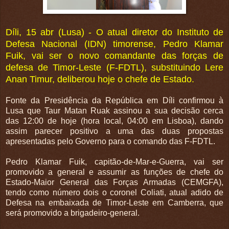
Díli, 15 abr (Lusa) - O atual diretor do Instituto de
Defesa Nacional (IDN) timorense, Pedro Klamar
Fuik, vai ser o novo comandante das forças de
defesa de Timor-Leste (F-FDTL), substituindo Lere
Anan Timur, deliberou hoje o chefe de Estado.
Fonte da Presidência da República em Díli confirmou à
Lusa que Taur Matan Ruak assinou a sua decisão cerca
das 12:00 de hoje (hora local, 04:00 em Lisboa), dando
assim parecer positivo a uma das duas propostas
apresentadas pelo Governo para o comando das F-FDTL.
Pedro Klamar Fuik, capitão-de-Mar-e-Guerra, vai ser
promovido a general e assumir as funções de chefe do
Estado-Maior General das Forças Armadas (CEMGFA),
tendo como número dois o coronel Coliati, atual adido de
Defesa na embaixada de Timor-Leste em Camberra, que
será promovido a brigadeiro-general.