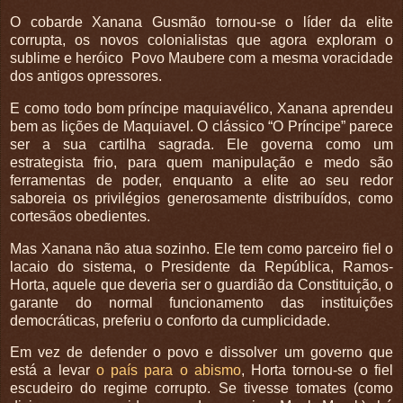
O cobarde Xanana Gusmão tornou-se o líder da elite
corrupta, os novos colonialistas que agora exploram o
sublime e heróico Povo Maubere com a mesma voracidade
dos antigos opressores.
E como todo bom príncipe maquiavélico, Xanana aprendeu
bem as lições de Maquiavel. O clássico “O Príncipe” parece
ser a sua cartilha sagrada. Ele governa como um
estrategista frio, para quem manipulação e medo são
ferramentas de poder, enquanto a elite ao seu redor
saboreia os privilégios generosamente distribuídos, como
cortesãos obedientes.
Mas Xanana não atua sozinho. Ele tem como parceiro fiel o
lacaio do sistema, o Presidente da República, Ramos-
Horta, aquele que deveria ser o guardião da Constituição, o
garante do normal funcionamento das instituições
democráticas, preferiu o conforto da cumplicidade.
Em vez de defender o povo e dissolver um governo que
está a levar
o país para o abismo
, Horta tornou-se o fiel
escudeiro do regime corrupto. Se tivesse tomates (como