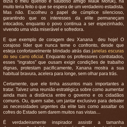
dizia o meu querido e saudoso amigo Mauk Moruk), há
muito teria feito o que se espera de um verdadeiro estadista.
Mas não. Escolheu o papel de cúmplice silencioso,
garantindo que os interesses da elite permaneçam
intocados, enquanto o povo continua a ser espezinhado,
vivendo uma vida miserável e sofredora.
E que exemplo de coragem deu Xanana deu hoje! O
corajoso líder que nunca teme o confronto, desde que
esteja confortavelmente blindado atrás das j
anelas escuras
do seu carro oficial
. Enquanto os professores contratados,
esses “ingratos” que ousam exigir condições de trabalho
dignas, protestam pacificamente, Xanana mostra a sua
habitual bravura, acelera para longe, sem olhar para trás.
Certamente, que ele tinha assuntos mais importantes a
tratar. Talvez uma reunião estratégica sobre como aumentar
ainda mais a distância entre o governo e os cidadãos
comuns. Ou, quem sabe, um jantar exclusivo para debater
as necessidades urgentes da elite tais como assaltar os
cofres do Estado sem darem muitos nas vistas…
É verdadeiramente inspirador assistir a tamanha