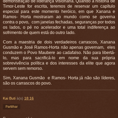
demonstração de liderança visionária. Quando a história de
Timor-Leste for escrita, teremos de reservar um capítulo
especial para este momento heróico, em que Xanana e
Ramos- Horta mostraram ao mundo como se governa
contra o povo, com janelas fechadas, seguranças por todos
os lados, o pé no acelerador e uma total indiferença ao
sofrimento de quem está do outro lado.
Com a maestria de dois verdadeiros carrascos, Xanana
Gusmão e José Ramos-Horta não apenas governam, eles
conduzem o Povo Maubere ao cadafalso. Não para libertá-
lo, mas para sacrificá-lo em nome da sua própria
sobrevivência política e dos interesses da elite que agora
servem sem remorso.
Sim, Xanana Gusmão e Ramos- Horta já não são líderes,
são os carrascos do povo.
Kai Buti
à(s)
18:16
Partilhar