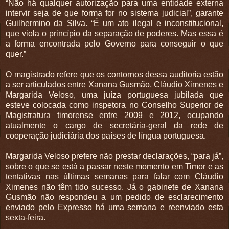
“Não há qualquer autorização para uma entidade externa
intervir seja de que forma for no sistema judicial”, garante
Guilhermino da Silva. “É um ato ilegal e inconstitucional,
que viola o princípio da separação de poderes. Mas essa é
a forma encontrada pelo Governo para conseguir o que
quer.”
O magistrado refere que os contornos dessa auditoria estão
a ser articulados entre Xanana Gusmão, Cláudio Ximenes e
Margarida Veloso, uma juíza portuguesa jubilada que
esteve colocada como inspetora no Conselho Superior de
Magistratura timorense entre 2009 e 2012, ocupando
atualmente o cargo de secretária-geral da rede de
cooperação judiciária dos países de língua portuguesa.
Margarida Veloso prefere não prestar declarações, “para já”,
sobre o que se está a passar neste momento em Timor e as
tentativas nas últimas semanas para falar com Cláudio
Ximenes não têm tido sucesso. Já o gabinete de Xanana
Gusmão não respondeu a um pedido de esclarecimento
enviado pelo Expresso há uma semana e reenviado esta
sexta-feira.