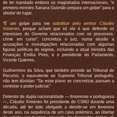
de ter mandado embora os magistrados internacionais, “o
primeiro-ministro Xanana Gusmão prepara um golpe” para o
afastar do lugar.
“É um golpe para me
substituir pelo senhor Cláudio
Ximenes
, porque acham que só ele é que defende os
interesses do Governo relacionados com os processos-
crime em curso”, concretiza o juiz, numa alusão a
acusações e investigações relacionadas com algumas
figuras políticas do regime, incluindo a atual ministra das
Finanças, Emília Pires, e o presidente do Parlamento,
Vicente Guterres.
Guilhermino da Silva, que também preside ao Tribunal de
Recurso, o equivalente ao Supremo Tribunal português,
não tem dúvidas: “Se esse plano se concretizar, passam a
controlar o poder judicial.”
Detentor de dupla nacionalidade — timorense e portuguesa
—, Cláudio Ximenes foi presidente do CSMJ durante uma
década, até ter sido obrigado a demitir-se em fevereiro
deste ano, na sequência de um caso polémico, ao libertar