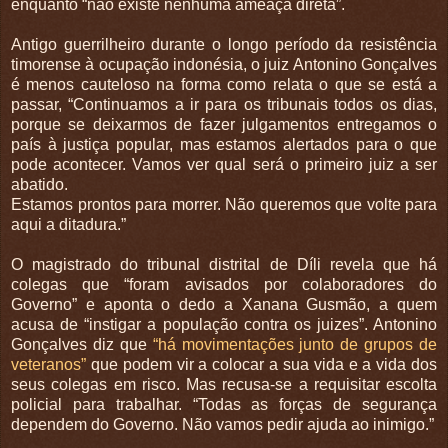
enquanto “não existe nenhuma ameaça direta”.
Antigo guerrilheiro durante o longo período da resistência
timorense à ocupação indonésia, o juiz Antonino Gonçalves
é menos cauteloso na forma como relata o que se está a
passar, “Continuamos a ir para os tribunais todos os dias,
porque se deixarmos de fazer julgamentos entregamos o
país à justiça popular, mas estamos alertados para o que
pode acontecer. Vamos ver qual será o primeiro juiz a ser
abatido.
Estamos prontos para morrer. Não queremos que volte para
aqui a ditadura.”
O magistrado do tribunal distrital de Díli revela que há
colegas que “foram avisados por colaboradores do
Governo” e aponta o dedo a Xanana Gusmão, a quem
acusa de “instigar a população contra os juizes”. Antonino
Gonçalves diz que
“há movimentações junto de grupos de
veteranos”
que podem vir a colocar a sua vida e a vida dos
seus colegas em risco. Mas recusa-se a requisitar escolta
policial para trabalhar. “Todas as forças de segurança
dependem do Governo. Não vamos pedir ajuda ao inimigo.”