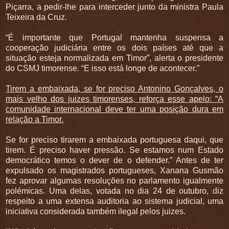
Piçarra, a pedir-lhe para interceder junto da ministra Paula
Teixeira da Cruz.
“É importante que Portugal mantenha suspensa a
cooperação judiciária entre os dois países até que a
situação esteja normalizada em Timor”, alerta o presidente
do CSMJ timorense. “E isso está longe de acontecer.”
Tirem a embaixada, se for preciso Antonino Gonçalves, o
mais velho dos juizes timorenses, reforça esse apelo: “A
comunidade internacional deve ter uma posição dura em
relação a Timor.
Se for preciso tirarem a embaixada portuguesa daqui, que
tirem. É preciso haver pressão. Se estamos num Estado
democrático temos o dever de o defender.” Antes de ter
expulsado os magistrados portugueses, Xanana Gusmão
fez aprovar algumas resoluções no parlamento igualmente
polémicas. Uma delas, votada no dia 24 de outubro, diz
respeito a uma extensa auditoria ao sistema judicial, uma
iniciativa considerada também ilegal pelos juizes.