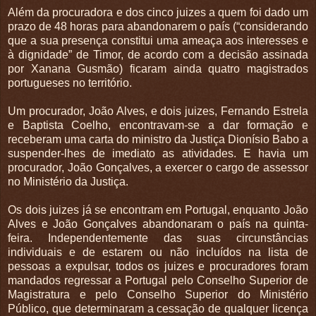
Além da procuradora e dos cinco juizes a quem foi dado um
prazo de 48 horas para abandonarem o país (“considerando
que a sua presença constitui uma ameaça aos interesses e
à dignidade” de Timor, de acordo com a decisão assinada
por Xanana Gusmão) ficaram ainda quatro magistrados
portugueses no território.
Um procurador, João Alves, e dois juizes, Fernando Estrela
e Baptista Coelho, encontravam-se a dar formação e
receberam uma carta do ministro da Justiça Dionísio Babo a
suspender-lhes de imediato as atividades. E havia um
procurador, João Gonçalves, a exercer o cargo de assessor
no Ministério da Justiça.
Os dois juizes já se encontram em Portugal, enquanto João
Alves e João Gonçalves abandonaram o país na quinta-
feira. Independentemente das suas circunstâncias
individuais e de estarem ou não incluídos na lista de
pessoas a expulsar, todos os juizes e procuradores foram
mandados regressar a Portugal pelo Conselho Superior de
Magistratura e pelo Conselho Superior do Ministério
Público, que determinaram a cessação de qualquer licença