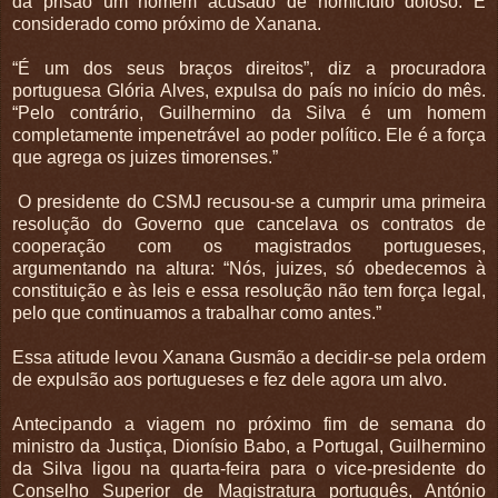
da prisão um homem acusado de homicídio doloso. É
considerado como próximo de Xanana.
“É um dos seus braços direitos”, diz a procuradora
portuguesa Glória Alves, expulsa do país no início do mês.
“Pelo contrário, Guilhermino da Silva é um homem
completamente impenetrável ao poder político. Ele é a força
que agrega os juizes timorenses.”
O presidente do CSMJ recusou-se a cumprir uma primeira
resolução do Governo que cancelava os contratos de
cooperação com os magistrados portugueses,
argumentando na altura: “Nós, juizes, só obedecemos à
constituição e às leis e essa resolução não tem força legal,
pelo que continuamos a trabalhar como antes.”
Essa atitude levou Xanana Gusmão a decidir-se pela ordem
de expulsão aos portugueses e fez dele agora um alvo.
Antecipando a viagem no próximo fim de semana do
ministro da Justiça, Dionísio Babo, a Portugal, Guilhermino
da Silva ligou na quarta-feira para o vice-presidente do
Conselho Superior de Magistratura português, António