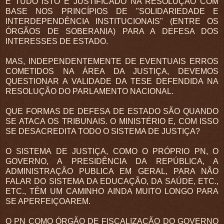
E TUDO ISTO É JUSTIFICADO NA RESOLUÇÃO COM
BASE NOS PRINCÍPIOS DE "SOLIDARIEDADE E
INTERDEPENDÊNCIA INSTITUCIONAIS" (ENTRE OS
ÓRGÃOS DE SOBERANIA) PARA A DEFESA DOS
INTERESSES DE ESTADO.
MAS, INDEPENDENTEMENTE DE EVENTUAIS ERROS
COMETIDOS NA ÁREA DA JUSTIÇA, DEVEMOS
QUESTIONAR A VALIDADE DA TESE DEFENDIDA NA
RESOLUÇÃO DO PARLAMENTO NACIONAL.
.
QUE FORMAS DE DEFESA DE ESTADO SÃO QUANDO
SE ATACA OS TRIBUNAIS. O MINISTÉRIO E, COM ISSO
SE DESACREDITA TODO O SISTEMA DE JUSTIÇA?
.
O SISTEMA DE JUSTIÇA, COMO O PRÓPRIO PN, O
GOVERNO, A PRESIDÊNCIA DA REPÚBLICA, A
ADMINISTRAÇÃO PUBLICA EM GERAL, PARA NÃO
FALAR DO SISTEMA DA EDUCAÇÃO, DA SAÚDE, ETC.,
ETC., TÊM UM CAMINHO AINDA MUITO LONGO PARA
SE APERFEIÇOAREM.
O PN COMO ÓRGÃO DE FISCALIZAÇÃO DO GOVERNO