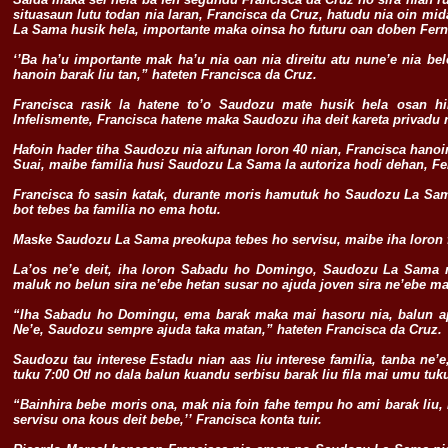
situasaun lutu todan nia laran, Francisca da Cruz, hatudu nia oin mi
La Sama husik hela, importante maka oinsa ho futuru oan doben Fer
‘’Ba ha’u importante mak ha’u nia oan nia direitu atu nune’e nia bel
hanoin barak liu tan,” hateten Francisca da Cruz.
Francisca rasik la hatene to’o Saudozu mate husik hela osan h
Infelismente, Francisca hatene maka Saudozu iha deit kareta privadu 
Hafoin hader tiha Saudozu nia aifunan loron 40 nian, Francisca hano
Suai, maibe familia husi Saudozu La Sama la autoriza hodi dehan, Fe
Francisca fo sasin katak, durante moris hamutuk ho Saudozu La Sa
bot tebes ba familia no ema hotu.
Maske Saudozu La Sama preokupa tebes ho servisu, maibe iha loron 
La’os ne’e deit, iha loron Sabadu ho Domingo, Saudozu La Sama m
maluk no belun sira ne’ebe hetan susar no ajuda joven sira ne’ebe mak
“Iha Sabadu ho Domingu, ema barak maka mai hasoru nia, balun apr
Ne’e, Saudozu sempre ajuda taka matan,” hateten Francisca da Cruz.
Saudozu tau interese Estadu nian aas liu interese familia, tanba ne’
tuku 7:00 Otl no dala balun kuandu serbisu barak liu fila mai umu tuku
“Bainhira bebe moris ona, mak nia foin fahe tempu ho ami barak liu, 
servisu ona kous deit bebe,’’ Francisca konta tuir.