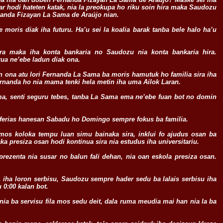
dar hodi hateten katak, nia la preokupa ho riku soin hira maka Saudozu
nanda Fizayan La Sama de Araújo nian.
e moris diak iha futuru. Ha’u sei la koalia barak tanba bele halo ha’u
ira maka iha konta bankaria no Saudozu nia konta bankaria hira.
rua ne’ebe ladun diak ona.
in ona atu lori Fernanda La Sama ba moris hamutuk ho familia sira iha
rnanda ho nia mama tenki hela metin iha uma Ailok Laran.
ma, senti seguru tebes, tanba La Sama ema ne’ebe fuan bot no domin
ferias hanesan Sabadu ho Domingo sempre fokus ba familia.
os koloka tempu luan simu bainaka sira, inklui fo ajudus osan ba
a presiza osan hodi kontinua sira nia estudus iha universitariu.
ezenta nia susar no balun fali dehan, nia oan eskola presiza osan.
e, iha loron serbisu, Saudozu sempre hader sedu ba lalais serbisu iha
 0:00 kalan bot.
nia ba servisu fila mos sedu deit, dala ruma meudia mai han nia la ba