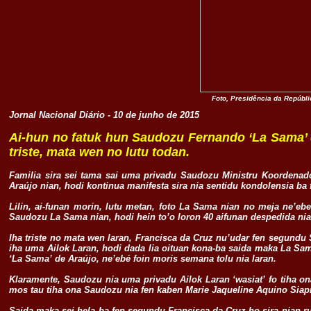
Foto, Presidência da Repúbl
Jornal Nacional Diário - 10 de junho de 2015
Ai-hun no fatuk hun Saudozu Fernando ‘La Sama’ de
triste, mata wen no lutu todan.
Familia sira sei tama sai uma privadu Saudozu Ministru Koordena
Araújo nian, hodi kontinua manifesta sira nia sentidu kondolensia ba 
Lilin, ai-funan morin, lutu metan, foto La Sama nian no meja ne’eb
Saudozu La Sama nian, hodi hein to’o loron 40 aifunan despedida nia
Iha triste no mata wen laran, Francisca da Cruz nu’udar fen segundu 
iha uma Ailok Laran, hodi dada lia oituan kona-ba saida maka La Sama
‘La Sama’ de Araújo, ne’ebé foin moris semana tolu nia laran.
Klaramente, Saudozu nia uma privadu Ailok Laran ‘wasiat’ fo tiha 
mos tau tiha ona Saudozu nia fen kaben Marie Jaqueline Aquino Siapno
Saida maka sei hela ba fen segundu Francisca da Cruz ho sira nian 