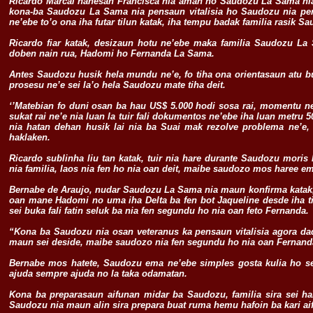
Ricardo Marcal hanesan Francisca nia aman no Saudozu La Sama nia 
kona-ba Saudozu La Sama nia pensaun vitalisia ho Saudozu nia pen
ne’ebe to’o ona iha futar tilun katak, iha tempu badak familia rasik Sa
Ricardo fiar katak, desizaun hotu ne’ebe maka familia Saudozu La 
doben nain rua, Hadomi ho Fernanda La Sama.
Antes Saudozu husik hela mundu ne’e, fo tiha ona orientasaun atu b
prosesu ne’e sei la’o hela Saudozu mate tiha deit.
‘’Matebian fo duni osan ba hau US$ 5.000 hodi sosa rai, momentu n
sukat rai ne’e nia luan la tuir fali dokumentos ne’ebe iha luan metr
nia hatan dehan husik lai nia ba Suai mak rezolve problema ne’e, 
haklaken.
Ricardo sublinha liu tan katak, tuir nia hare durante Saudozu mor
nia familia, laos nia fen ho nia oan deit, maibe saudozo mos haree e
Bernabe de Araujo, nudar Saudozu La Sama nia maun konfirma katak,
oan mane Hadomi no uma iha Delta ba fen bot Jaqueline desde iha ti
sei buka fali fatin seluk ba nia fen segundu ho nia oan feto Fernanda.
“Kona ba Saudozu nia osan veteranus ka pensaun vitalisia agora dad
maun sei deside, maibe saudozo nia fen segundu ho nia oan Fernanda
Bernabe mos hatete, Saudozu ema ne’ebe simples gosta kulia ho se
ajuda sempre ajuda no la taka odamatan.
Kona ba preparasaun aifunan midar ba Saudozu, familia sira sei h
Saudozu nia maun alin sira prepara buat ruma hemu hafoin ba kari ai