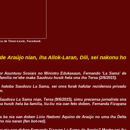
ica de Timor-Leste, Facebook.
 Araújo nian, iha Ailok-Laran, Dili, sei nakonu ho
dor Asuntusu Sosiais no Ministru Edukasaun, Fernando ‘La Sama’ de
familia ne’ebe maka Saudozu husik hela ona iha Tersa (2/6/2015).
e hatoba Saudozu La Sama, sei onra furak hafutar rezidensia privadu
n.
Saudozu La Sama nian, Tersa (9/6/2015), simu prezensa jornalista sira
 husik hela ba familia, liu-liu nia oan feto doben, Fernanda Fizayana
ona ba nia oan doben Lirio Hadomi Aquino de Araújo no uma iha Delta
 nia naran (fen bot-red).
rua nia oan doben Fernanda Fizayan La Sama de Araújo? Maske sei iha