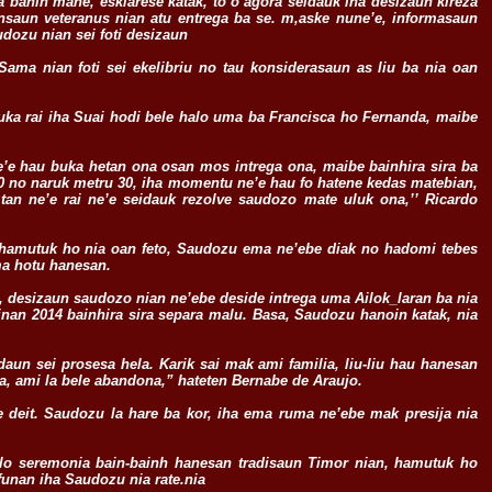
banin mane, esklarese katak, to’o agora seidauk iha desizaun klreza
saun veteranus nian atu entrega ba se. m,aske nune’e, informasaun
udozu nian sei foti desizaun
Sama nian foti sei ekelibriu no tau konsiderasaun as liu ba nia oan
uka rai iha Suai hodi bele halo uma ba Francisca ho Fernanda, maibe
e’e hau buka hetan ona osan mos intrega ona, maibe bainhira sira ba
u 50 no naruk metru 30, iha momentu ne’e hau fo hatene kedas matebian,
tan ne’e rai ne’e seidauk rezolve saudozo mate uluk ona,’’ Ricardo
is hamutuk ho nia oan feto, Saudozu ema ne’ebe diak no hadomi tebes
ma hotu hanesan.
 desizaun saudozo nian ne’ebe deside intrega uma Ailok_laran ba nia
nan 2014 bainhira sira separa malu. Basa, Saudozu hanoin katak, nia
aun sei prosesa hela. Karik sai mak ami familia, liu-liu hau hanesan
, ami la bele abandona,” hateten Bernabe de Araujo.
 deit. Saudozu la hare ba kor, iha ema ruma ne’ebe mak presija nia
alo seremonia bain-bainh hanesan tradisaun Timor nian, hamutuk ho
funan iha Saudozu nia rate.nia