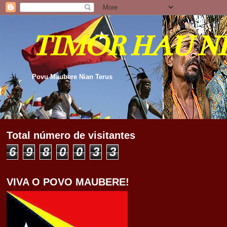
TIMOR HAU N
Povu Maubere Nian Terus
Total número de visitantes
6
9
8
0
0
3
3
VIVA O POVO MAUBERE!