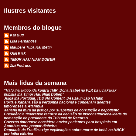
Ilustres visitantes
Membros do blogue
Kai Buti
Lisa Fernandes
Maubere Tuba Rai Metin
Oan Kiak
TIMOR HAU NIAN DOBEN
Zizi Pedruco
Mais lidas da semana
“Ha’u iha artigo ida kontra TMR, Dona Isabel no PLP, ha’u hakarak
publika iha Timor Hau Nian Doben”
Julga Iha Portugal, TDD No Coment, Desizaun Lao Nafatin
Horta e Xanana são a vergonha nacional e condenam doentes
timorenses a Atambua
Xanana na mira da justiça por suspeitas de corrupção e nepotismo
Presidência timorense recorre da decisão de insconstitucionalidade da
nomeação de presidente do Tribunal de Recurso
Governo timorense considera enviar pacientes para hospitais em
Atambua para poupar dinheiro
Deputada da Fretilin exige explicações sobre morte de bebé no HNGV
por falha elétrica