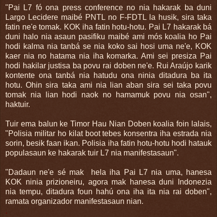
"Pai L7 fó ona press conference no nia hakarak ba duni
Largo Lecidere maibé PNTL no F-FDTL la husik, sira taka
fatin ne'e tomak. KOK iha fatin hotu-hotu. Pai L7 hakarak bá
duni halo nia asaun pasifiku maibé ami mós koalia ho Pai
hodi kalma nia tanbá se nia koko sai hosi uma ne'e, KOK
kaer nia no hatama nia iha komarka. Ami sei presiza Pai
hodi hakilar justisa ba povu rai doben ne'e. Rui Araújo karik
kontente ona tanbá nia hatudu ona ninia ditadura ba ita
hotu. Ohin sira taka ami nia lian aban sira sei taka povu
tomak nia lian hodi naok no hamamuk povu nia osan",
haktuir.
Tuir ema balun ke Timor Hau Nian Doben koalia foin lalais,
"Polisia militar ho kilat boot tebes konsentra iha estrada nia
sorin, besik faan ikan. Polisia iha fatin hotu-hotu hodi hatauk
populasaun ke hakarak tuir L7 nia manifestasaun".
"Dadaun ne'e sé mak hela iha Pai L7 nia uma, hanesa
KOK ninia prizioneiru, agora mak hanesa duni Indonezia
nia tempu, ditadura foun hahú ona iha ita nia rai doben",
ramata organizador manifestasaun nian.
.