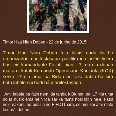
Timor Hau Nian Doben - 22 de junho de 2015
Timor Hau Nian Doben foin lalais dada lia ho
organizador manifestasaun pasifiku ida ne'bé lidera
hosi eis kumandante Falintil nian, L7, no nia dehan
mai ami katak Komandu Operasaun Konjunta (KOK)
serka L7 nia uma iha Bidau no taka dalan ba sira
hotu labele sai hodi bá manifestasaun.
.
"Ami labele bá fatin nem ida tanba KOK mai pai L7 nia uma
no la husik ema nein ida sai ka tama hosi fatin ne'e. Fatin
ne'e nakonu ho polisia no F-FDTL sira, se ami sai ami mate
kedas", dehan.