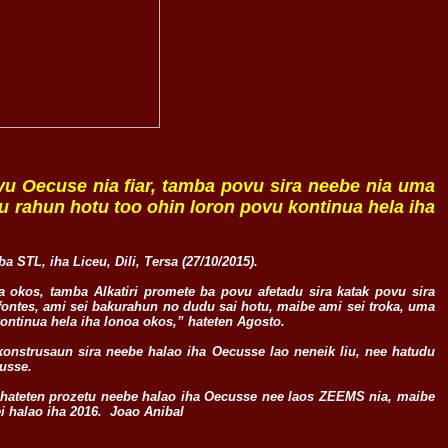
u Oecuse nia fiar, tamba povu sira neebe nia uma
 rahun hotu too ohin loron povu kontinua hela iha
 STL, iha Liceu, Dili, Tersa (27/10/2015).
a okos, tamba Alkatiri promete ba povu afetadu sira katak povu sira
fontes, ami sei bakurahun no dudu sai hotu, maibe ami sei troka, uma
kontinua hela iha lonoa okos,” hateten Agosto.
onstrusaun sira neebe halao iha Oecusse lao neneik liu, nee hatudu
cusse.
z hateten prozetu neebe halao iha Oecusse nee laos ZEEMS nia, maibe
 halao iha 2016. Joao Anibal