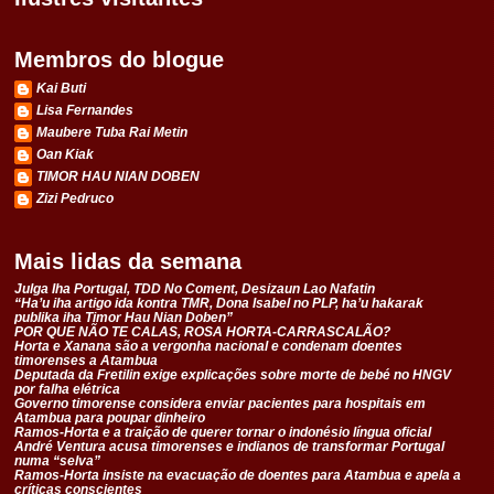
Membros do blogue
Kai Buti
Lisa Fernandes
Maubere Tuba Rai Metin
Oan Kiak
TIMOR HAU NIAN DOBEN
Zizi Pedruco
Mais lidas da semana
Julga Iha Portugal, TDD No Coment, Desizaun Lao Nafatin
“Ha’u iha artigo ida kontra TMR, Dona Isabel no PLP, ha’u hakarak
publika iha Timor Hau Nian Doben”
POR QUE NÃO TE CALAS, ROSA HORTA-CARRASCALÃO?
Horta e Xanana são a vergonha nacional e condenam doentes
timorenses a Atambua
Deputada da Fretilin exige explicações sobre morte de bebé no HNGV
por falha elétrica
Governo timorense considera enviar pacientes para hospitais em
Atambua para poupar dinheiro
Ramos-Horta e a traição de querer tornar o indonésio língua oficial
André Ventura acusa timorenses e indianos de transformar Portugal
numa “selva”
Ramos-Horta insiste na evacuação de doentes para Atambua e apela a
críticas conscientes