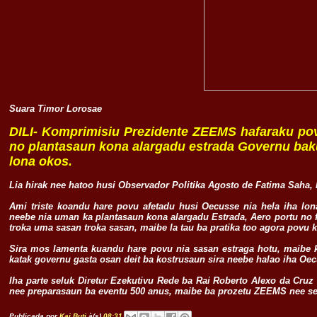
Suara Timor Lorosae
DILI- Komprimisiu Prezidente ZEEMS hafaraku pov
no plantasaun kona alargadu estrada Governu baku
lona okos.
Lia hirak nee hatoo husi Observador Politika Agosto de Fatima Saha, ba
Ami triste koandu hare povu afetadu husi Oecusse nia hela iha lon
neebe nia uman ka plantasaun kona alargadu Estrada, Aero portu no 
troka uma sasan troka sasan, maibe la tau ba pratika too agora povu 
Sira mos lamenta kuandu hare povu nia sasan estraga hotu, maibe k
katak governu gasta osan deit ba kostrusaun sira neebe halao iha Oe
Iha parte seluk Diretur Ezekutivu Rede ba Rai Roberto Alexo da Cru
nee preparasaun ba eventu 500 anus, maibe ba prozetu ZEEMS nee sei
.
Publicada por
Kai Buti
à(s)
08:31