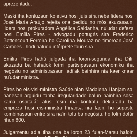
aprezentadu.
Maski iha konfuzaun koletivu hosi juís sira nebe lidera hosi
José Maria Araújo rejeita ona pedidu no mós akuzasaun,
lidera hosi prokuradora Angélica Saldanha, nu'udar defeza
hosi Emília Pires - advogadu portugés sira Frederico
Bettencourt Ferreira ho Carolina Mouraz no timoroan José
Camões - hodi hatudu intérprete foun sira.
Emília Pires hahú julgada iha loron-segunda, iha Díli,
akuzadu ba hahalok krimi partisipasaun ekonómiku iha
negósiu no administrasaun ladi'ak bainhira nia kaer knaar
nu'udar ministra.
Pires ho eis-visi-ministra Saúde nian Madalena Hanjam sai
hanesan arguidu tanba iregularidade balun bainhira sosa
kama ospitalár atus resin iha kontratu deklaradu ba
empreza hosi eis-ministra Finansa nia laen, ho supostu
kombinasaun entre sira na'in tolu ba negósiu, ho folin dolár
rihun 800.
Julgamentu adia tiha ona ba loron 23 fulan-Marsu hafoin