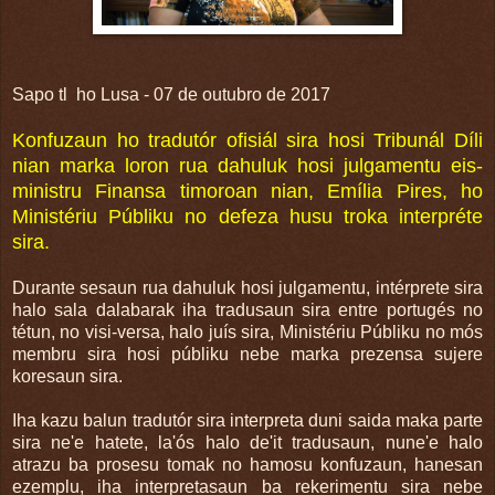
Sapo tl ho Lusa - 07 de outubro de 2017
Konfuzaun ho tradutór ofisiál sira hosi Tribunál Díli
nian marka loron rua dahuluk hosi julgamentu eis-
ministru Finansa timoroan nian, Emília Pires, ho
Ministériu Públiku no defeza husu troka interpréte
sira.
Durante sesaun rua dahuluk hosi julgamentu, intérprete sira
halo sala dalabarak iha tradusaun sira entre portugés no
tétun, no visi-versa, halo juís sira, Ministériu Públiku no mós
membru sira hosi públiku nebe marka prezensa sujere
koresaun sira.
Iha kazu balun tradutór sira interpreta duni saida maka parte
sira ne'e hatete, la'ós halo de'it tradusaun, nune'e halo
atrazu ba prosesu tomak no hamosu konfuzaun, hanesan
ezemplu, iha interpretasaun ba rekerimentu sira nebe