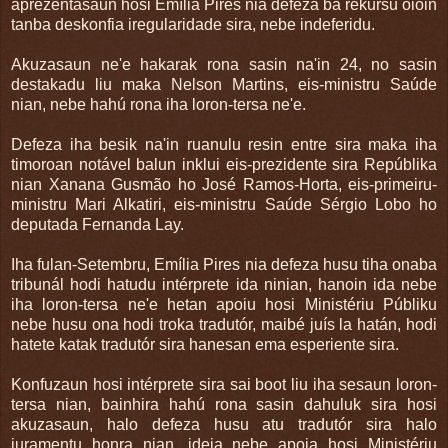
aprezentasaun hosi Emília Pires nia defeza ba rekursu oioin
tanba deskonfia iregularidade sira, nebe indeferidu.
Akuzasaun ne'e hakarak rona sasin na'in 24, no sasin
destakadu liu maka Nelson Martins, eis-ministru Saúde
nian, nebe hahú rona iha loron-tersa ne'e.
Defeza iha besik na'in ruanulu resin entre sira maka iha
timoroan notável balun inklui eis-prezidente sira Repúblika
nian Xanana Gusmão ho José Ramos-Horta, eis-primeiru-
ministru Mari Alkatiri, eis-ministru Saúde Sérgio Lobo ho
deputada Fernanda Lay.
Iha fulan-Setembru, Emília Pires nia defeza husu tiha onaba
tribunál hodi hatudu intérprete ida ninian, hanoin ida nebe
iha loron-tersa ne'e hetan apoiu hosi Ministériu Públiku
nebe husu ona hodi troka tradutór, maibé juís la hatán, hodi
hatete katak tradutór sira hanesan ema esperiente sira.
Konfuzaun hosi intérprete sira sai boot liu iha sesaun loron-
tersa nian, bainhira hahú rona sasin dahuluk sira hosi
akuzasaun, halo defeza husu atu tradutór sira halo
juramentu honra nian, ideia nebe apoia hosi Ministériu