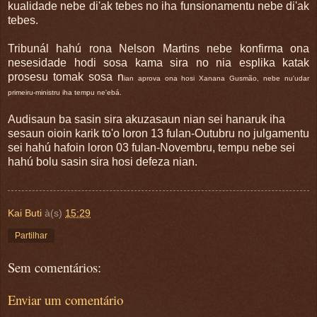
kualidade nebe di'ak tebes no iha funsionamentu nebe di'ak
tebes.
Tribunál hahú rona Nelson Martins nebe konfirma ona
nesesidade hodi sosa kama sira no nia esplika katak
prosesu tomak sosa n
ian aprova ona hosi Xanana Gusmão, nebe nu'udar
primeiru-ministru iha tempu ne'ebá.
Audisaun ba sasin sira akuzasaun nian sei hanaruk iha
sesaun oioin karik to'o loron 13 fulan-Outubru no julgamentu
sei hahú hafoin loron 03 fulan-Novembru, tempu nebe sei
hahú bolu sasin sira hosi defeza nian.
.
Kai Buti
à(s)
15:29
Partilhar
Sem comentários:
Enviar um comentário