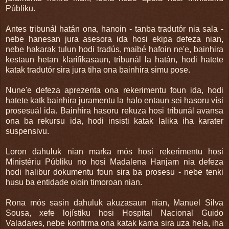
Públiku.
Antes tribunál hatán ona, hanoin - tanba tradutór nia sala -
nebe hanesan jura asesora ida hosi ekipa defeza nian,
nebe hakarak tulun hodi tradús, maibé hafoin ne'e, bainhira
kestaun hetan klarifikasaun, tribunál la hatán, hodi hatete
katak tradutór sira jura tiha ona bainhira simu pose.
Nune'e defeza aprezenta ona rekerimentu foun ida, hodi
hatete katk bainhira juramentu la halo entaun sei hasoru vísi
prosesuál ida. Bainhira hasoru rekuza hosi tribunál avansa
ona ba rekursu ida, hodi insisti katak lalika iha karater
suspensivu.
Loron dahuluk nian marka mós hosi rekerimentu hosi
Ministériu Públiku no hosi Madalena Hanjam nia defeza
hodi halibur dokumentu foun sira ba prosesu - nebe tenki
husu ba entidade oioin timoroan nian.
Rona mós sasin dahuluk akuzasaun nian, Manuel Silva
Sousa, xefe lojístiku hosi Hospital Nacional Guido
Valadares, nebe konfirma ona katak kama sira uza hela, iha