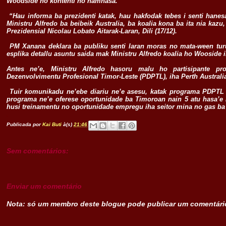
Woodside ho kontenti no hamnasa.
“Hau informa ba prezidenti katak, hau hakfodak tebes i senti hanes
Ministru Alfredo ba beibeik Australia, ba koalia kona ba ita nia kazu
Prezidensial Nicolau Lobato Aitarak-Laran, Dili (17/12).
PM Xanana deklara ba publiku senti laran moras no mata-ween turuk
esplika detallu asuntu saida mak Ministru Alfredo koalia ho Wooside i
Antes ne’e, Ministru Alfredo hasoru malu ho partisipante 
Dezenvolvimentu Profesional Timor-Leste (PDPTL), iha Perth Australi
Tuir komunikadu ne’ebe diariu ne’e asesu, katak programa PDPTL 
programa ne’e oferese oportunidade ba Timoroan nain 5 atu hasa’e 
husi treinamentu no oportunidade empregu iha seitor mina no gas b
.
Publicada por
Kai Buti
à(s)
21:46
Sem comentários:
Enviar um comentário
Nota: só um membro deste blogue pode publicar um comentári