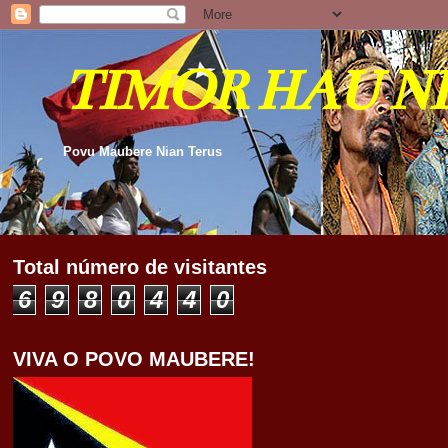
TIMOR HAU N
Povu Maubere Nian Terus
Total número de visitantes
6
9
8
0
4
4
0
VIVA O POVO MAUBERE!