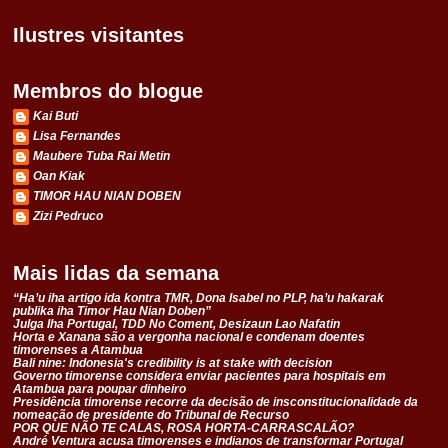
Ilustres visitantes
Membros do blogue
Kai Buti
Lisa Fernandes
Maubere Tuba Rai Metin
Oan Kiak
TIMOR HAU NIAN DOBEN
Zizi Pedruco
Mais lidas da semana
“Ha’u iha artigo ida kontra TMR, Dona Isabel no PLP, ha’u hakarak
publika iha Timor Hau Nian Doben”
Julga Iha Portugal, TDD No Coment, Desizaun Lao Nafatin
Horta e Xanana são a vergonha nacional e condenam doentes
timorenses a Atambua
Bali nine: Indonesia's credibility is at stake with decision
Governo timorense considera enviar pacientes para hospitais em
Atambua para poupar dinheiro
Presidência timorense recorre da decisão de insconstitucionalidade da
nomeação de presidente do Tribunal de Recurso
POR QUE NÃO TE CALAS, ROSA HORTA-CARRASCALÃO?
André Ventura acusa timorenses e indianos de transformar Portugal