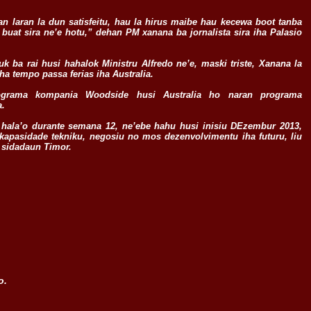
an laran la dun satisfeitu, hau la hirus maibe hau kecewa boot tanba
, buat sira ne’e hotu,” dehan PM xanana ba jornalista sira iha Palasio
 ba rai husi hahalok Ministru Alfredo ne’e, maski triste, Xanana la
ha tempo passa ferias iha Australia.
programa kompania Woodside husi Australia ho naran programa
a.
hala’o durante semana 12, ne’ebe hahu husi inisiu DEzembur 2013,
kapasidade tekniku, negosiu no mos dezenvolvimentu iha futuru, liu
a sidadaun Timor.
o.