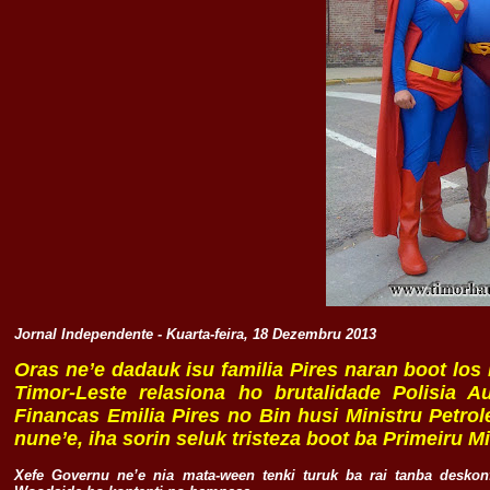
Jornal Independente - Kuarta-feira, 18 Dezembru 2013
Oras ne’e dadauk isu familia Pires naran boot los 
Timor-Leste relasiona ho brutalidade Polisia Au
Financas Emilia Pires no Bin husi Ministru Petro
nune’e, iha sorin seluk tristeza boot ba Primeiru
Xefe Governu ne’e nia mata-ween tenki turuk ba rai tanba deskon