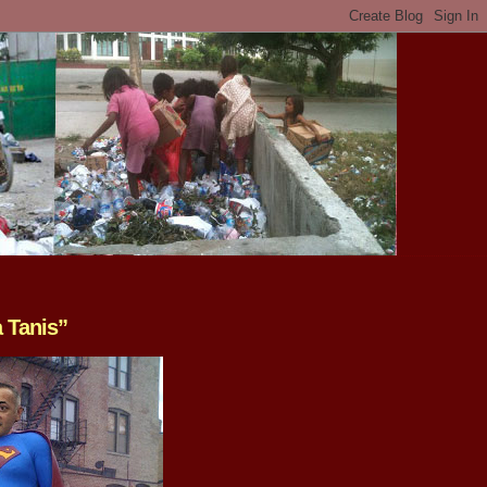
 Tanis”