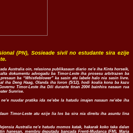
onal (PN), Sosieade sivil no estudante sira ezije
te.
xada Australia oin, relasiona publikasaun diario ne’e iha Kinta horseik,
 asalta dokumentu advogadu ba Timor-Leste iha prosesu arbitrazen ba
resaun ba “Whistleblower” ka sasin atu labele halo nia sasin livre.
nal iha Deng Haag, Olanda iha loron (5/12), hodi koalia kona ba kazu
 Governu Timor-Leste iha Dili durante tinan 2004 bainhira nasaun rua
eater Sunrise.
a ne’e nuudar pratika ida ne’ebe la hatudu imajen nasaun ne’ebe iha
aun Timor-Leste atu ezije lia los ba sira nia direitu iha asuntu lina
ejensia Australia ne’e hatudu momos katak, hakarak koko taka dalan
 fatin hanesan, membru deputadu bancada Frenti-Mudanca (FM), Maria