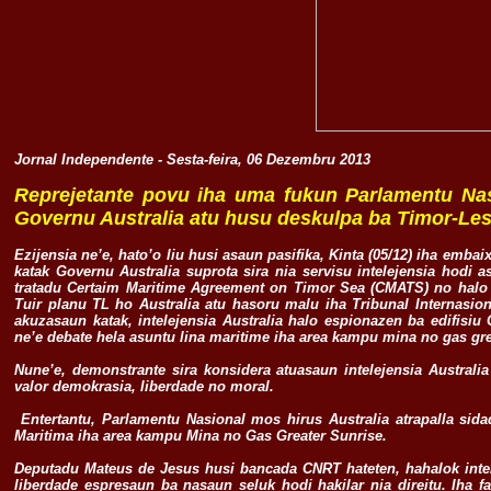
Jornal Independente - Sesta-feira, 06 Dezembru 2013
Reprejetante povu iha uma fukun Parlamentu Nasi
Governu Australia atu husu deskulpa ba Timor-Les
Ezijensia ne’e, hato’o liu husi asaun pasifika, Kinta (05/12) iha embai
katak Governu Australia suprota sira nia servisu intelejensia hodi
tratadu Certaim Maritime Agreement on Timor Sea (CMATS) no halo p
Tuir planu TL ho Australia atu hasoru malu iha Tribunal Internasio
akuzasaun katak, intelejensia Australia halo espionazen ba edifisiu
ne’e debate hela asuntu lina maritime iha area kampu mina no gas gr
Nune’e, demonstrante sira konsidera atuasaun intelejensia Australi
valor demokrasia, liberdade no moral.
Entertantu, Parlamentu Nasional mos hirus Australia atrapalla sidad
Maritima iha area kampu Mina no Gas Greater Sunrise.
Deputadu Mateus de Jesus husi bancada CNRT hateten, hahalok intel
liberdade espresaun ba nasaun seluk hodi hakilar nia direitu. Iha