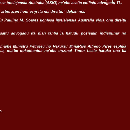
a intelejensia Australia (ASIO) ne’ebe asalta edifisiu advogadu TL.
arbitrazen hodi eziji ita nia direitu,” dehan nia.
Paulino M. Soares konfesa intelejensia Australia viola ona direitu
saltu advogadu ita nian tanba la hatudu pozisaun indisplinar no
 maibe Ministru Petroleu no Rekursu MinaRais Alfredo Pires esplika
kopia, maibe dokumentus ne’ebe orizinal Timor Leste haruka ona ba
o.