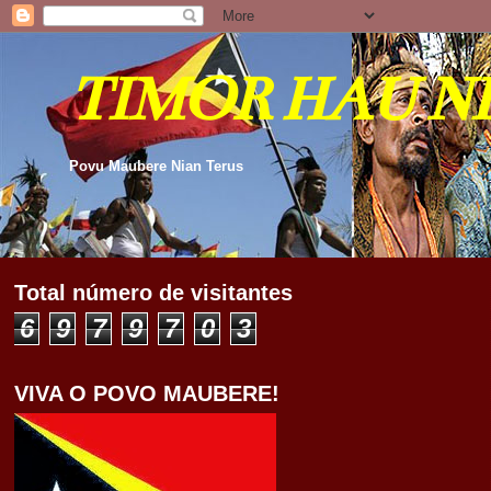
TIMOR HAU N
Povu Maubere Nian Terus
Total número de visitantes
6
9
7
9
7
0
3
VIVA O POVO MAUBERE!