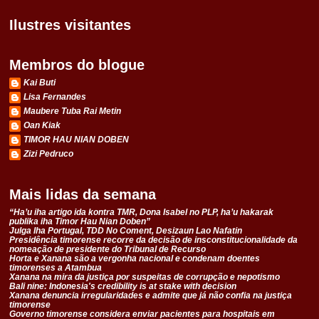
Ilustres visitantes
Membros do blogue
Kai Buti
Lisa Fernandes
Maubere Tuba Rai Metin
Oan Kiak
TIMOR HAU NIAN DOBEN
Zizi Pedruco
Mais lidas da semana
“Ha’u iha artigo ida kontra TMR, Dona Isabel no PLP, ha’u hakarak
publika iha Timor Hau Nian Doben”
Julga Iha Portugal, TDD No Coment, Desizaun Lao Nafatin
Presidência timorense recorre da decisão de insconstitucionalidade da
nomeação de presidente do Tribunal de Recurso
Horta e Xanana são a vergonha nacional e condenam doentes
timorenses a Atambua
Xanana na mira da justiça por suspeitas de corrupção e nepotismo
Bali nine: Indonesia's credibility is at stake with decision
Xanana denuncia irregularidades e admite que já não confia na justiça
timorense
Governo timorense considera enviar pacientes para hospitais em