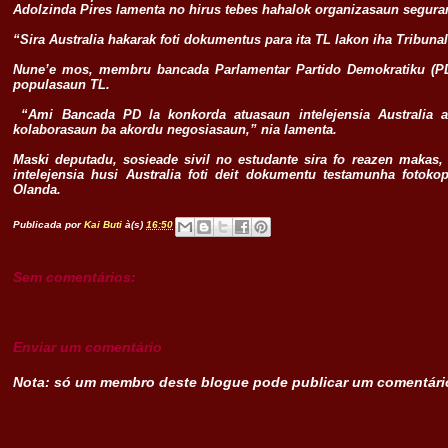
Adolzinda Pires lamenta no hirus tebes hahalok organizasaun segurans
“Sira Australia hakarak foti dokumentus para ita TL lakon iha Tribunal 
Nune’e mos, membru bancada Parlamentar Partido Demokratiku (PD) 
populasaun TL.
“Ami Bancada PD la konkorda atuasaun intelejensia Australia a
kolaborasaun ba akordu negosiasaun,” nia lamenta.
Maski deputadu, sosieade sivil no estudante sira fo reazen makas,
intelejensia husi Australia foti deit dokumentu testamunha foto
Olanda.
.
Publicada por
Kai Buti
à(s)
16:50
Sem comentários:
Enviar um comentário
Nota: só um membro deste blogue pode publicar um comentári