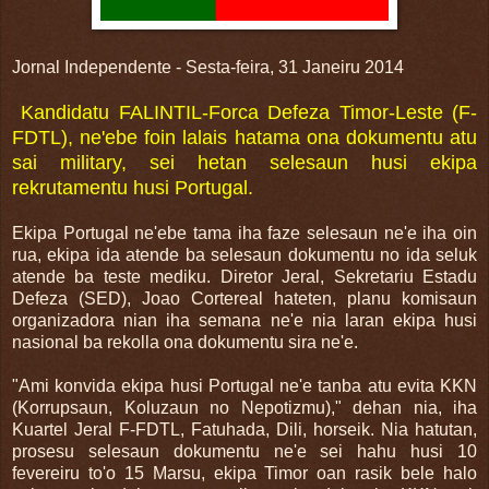
Jornal Independente - Sesta-feira, 31 Janeiru 2014
Kandidatu FALINTIL-Forca Defeza Timor-Leste (F-
FDTL), ne'ebe foin lalais hatama ona dokumentu atu
sai military, sei hetan selesaun husi ekipa
rekrutamentu husi Portugal.
Ekipa Portugal ne'ebe tama iha faze selesaun ne'e iha oin
rua, ekipa ida atende ba selesaun dokumentu no ida seluk
atende ba teste mediku. Diretor Jeral, Sekretariu Estadu
Defeza (SED), Joao Cortereal hateten, planu komisaun
organizadora nian iha semana ne'e nia laran ekipa husi
nasional ba rekolla ona dokumentu sira ne'e.
"Ami konvida ekipa husi Portugal ne'e tanba atu evita KKN
(Korrupsaun, Koluzaun no Nepotizmu)," dehan nia, iha
Kuartel Jeral F-FDTL, Fatuhada, Dili, horseik. Nia hatutan,
prosesu selesaun dokumentu ne'e sei hahu husi 10
fevereiru to'o 15 Marsu, ekipa Timor oan rasik bele halo