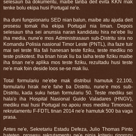
selesaun ba dokumentu, maibe tanba deit evita KKN mak
tenke bolu ekipa husi Portugal ne'e.
Iha duni fungsionariu SED nian balun, maibe atu ajuda deit
prosesu tomak iha ekipa Portugal nia liman. Depois
selesaun tiha sei anunsia naran kandidatu hira ne'ebe liu
iha media, nune'e mos Administrasaun sub-Distritu sira no
Komandu Polisia nasional Timor Leste (PNTL), iha faze tuir
mai sei teste fila fali hanesan teste fiziku, teste mediku no
teste psikotest. Iha tinan hirak liu ba laiha teste fiziku maibe
iha tinan ne'e aplika mos teste fiziku, rezultadu husi teste
ne'e mak foin deside loos se-se mak liu.
Total formulariu ne'ebe mak distribui hamutuk 22.100,
formulariu hirak ne'e fahe ba Distritu, nune'e mos sub-
Distritu, kada suku hetan formulariu 50. Teste mediku sei
hala'o iha Hospital Nasional Guido Valadares (HNGV),
mediku mai husi Portugal no apoiu mos mediku Timoroan,
rekrutamentu F-FDTL tinan 2014 ne'e hamutuk 500 ba vaga
prasa.
Antes ne'e, Sekretariu Estadu Defeza, Julio Thomas Pinto
hateten, prosesu rekrutamentu ne'e ninia kriteriu rigorozu