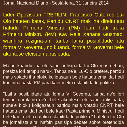
Jornal Nacional Diario - Sesta-feira, 31 Janeiru 2014
Lider Opozisaun FRETILIN, Francisco Guterres Lu-
Olo hateten katak, Partidu CNRT mak iha direitu atu
hatudu Primeiru Ministru (PM) foun hodi troka
Primeiru Ministru (PM) Kay Rala Xanana Gusmao,
wainhira rezigna-an, tanba laiha posiblidade atu
forma VI Governu, no kuandu forma VI Governu bele
akontese eleisaun antisipada.
Maibe kuandu iha eleisaun antisipada Lu-Olo mos dehan,
presiza lori tempu naruk. Tanba ne'e, Lu-Olo prefere, partidu
mais votadu iha bloku koligasaun bele hatudu ema ida hodi
kontinua pasta PM para kaer metin estabilidade politika.
"Laiha posiblidade atu forma VI Governu, tanba ne'e lori
tempu naruk no ne'e bele akontese eleisaun antisipada,
nune'e bloku koligasaun partidu mais votadu CNRT bele
hatudu ema ida hodi bele kaer Pasta primeiru Ministru, hodi
bele kaer metin nafatin estabilidade politika," hateten Lu-Olo
ba jornalista sira, hafoin partisipa debate sobre pretendida