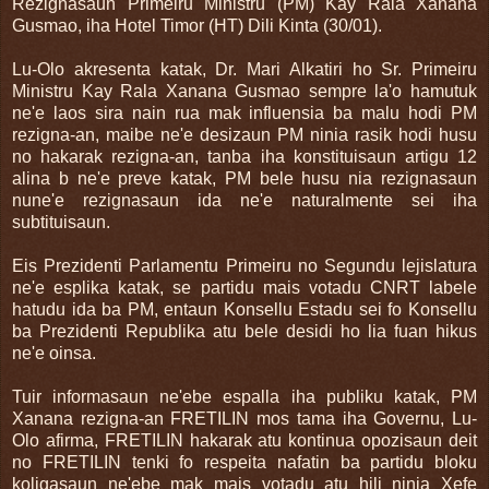
Rezignasaun Primeiru Ministru (PM) Kay Rala Xanana
Gusmao, iha Hotel Timor (HT) Dili Kinta (30/01).
Lu-Olo akresenta katak, Dr. Mari Alkatiri ho Sr. Primeiru
Ministru Kay Rala Xanana Gusmao sempre la'o hamutuk
ne'e laos sira nain rua mak influensia ba malu hodi PM
rezigna-an, maibe ne'e desizaun PM ninia rasik hodi husu
no hakarak rezigna-an, tanba iha konstituisaun artigu 12
alina b ne'e preve katak, PM bele husu nia rezignasaun
nune'e rezignasaun ida ne'e naturalmente sei iha
subtituisaun.
Eis Prezidenti Parlamentu Primeiru no Segundu lejislatura
ne'e esplika katak, se partidu mais votadu CNRT labele
hatudu ida ba PM, entaun Konsellu Estadu sei fo Konsellu
ba Prezidenti Republika atu bele desidi ho lia fuan hikus
ne'e oinsa.
Tuir informasaun ne'ebe espalla iha publiku katak, PM
Xanana rezigna-an FRETILIN mos tama iha Governu, Lu-
Olo afirma, FRETILIN hakarak atu kontinua opozisaun deit
no FRETILIN tenki fo respeita nafatin ba partidu bloku
koligasaun ne'ebe mak mais votadu atu hili ninia Xefe