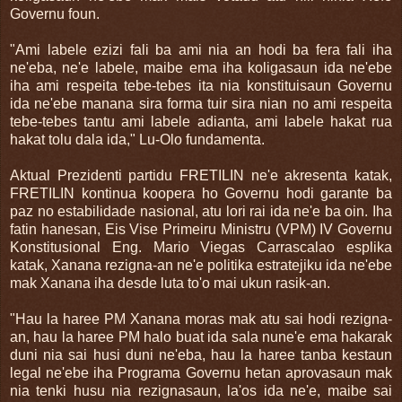
Governu foun.
"Ami labele ezizi fali ba ami nia an hodi ba fera fali iha
ne'eba, ne'e labele, maibe ema iha koligasaun ida ne'ebe
iha ami respeita tebe-tebes ita nia konstituisaun Governu
ida ne'ebe manana sira forma tuir sira nian no ami respeita
tebe-tebes tantu ami labele adianta, ami labele hakat rua
hakat tolu dala ida," Lu-Olo fundamenta.
Aktual Prezidenti partidu FRETILIN ne'e akresenta katak,
FRETILIN kontinua koopera ho Governu hodi garante ba
paz no estabilidade nasional, atu lori rai ida ne'e ba oin. Iha
fatin hanesan, Eis Vise Primeiru Ministru (VPM) IV Governu
Konstitusional Eng. Mario Viegas Carrascalao esplika
katak, Xanana rezigna-an ne'e politika estratejiku ida ne'ebe
mak Xanana iha desde luta to'o mai ukun rasik-an.
"Hau la haree PM Xanana moras mak atu sai hodi rezigna-
an, hau la haree PM halo buat ida sala nune'e ema hakarak
duni nia sai husi duni ne'eba, hau la haree tanba kestaun
legal ne'ebe iha Programa Governu hetan aprovasaun mak
nia tenki husu nia rezignasaun, la'os ida ne'e, maibe sai