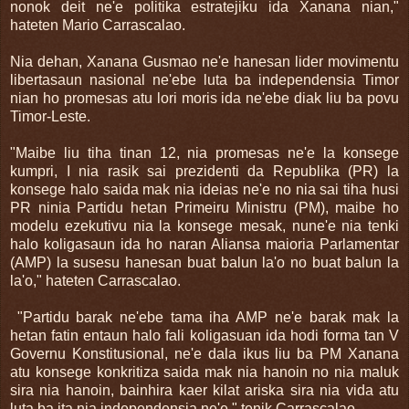
nonok deit ne'e politika estratejiku ida Xanana nian,"
hateten Mario Carrascalao.
Nia dehan, Xanana Gusmao ne'e hanesan lider movimentu
libertasaun nasional ne'ebe luta ba independensia Timor
nian ho promesas atu lori moris ida ne'ebe diak liu ba povu
Timor-Leste.
"Maibe liu tiha tinan 12, nia promesas ne'e la konsege
kumpri, I nia rasik sai prezidenti da Republika (PR) la
konsege halo saida mak nia ideias ne'e no nia sai tiha husi
PR ninia Partidu hetan Primeiru Ministru (PM), maibe ho
modelu ezekutivu nia la konsege mesak, nune'e nia tenki
halo koligasaun ida ho naran Aliansa maioria Parlamentar
(AMP) la susesu hanesan buat balun la'o no buat balun la
la'o," hateten Carrascalao.
"Partidu barak ne'ebe tama iha AMP ne'e barak mak la
hetan fatin entaun halo fali koligasuan ida hodi forma tan V
Governu Konstitusional, ne'e dala ikus liu ba PM Xanana
atu konsege konkritiza saida mak nia hanoin no nia maluk
sira nia hanoin, bainhira kaer kilat ariska sira nia vida atu
luta ba ita nia independensia ne'e," tenik Carrascalao.