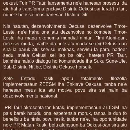
oekusi. Tuir PR Taur, lansamentu ne'e hanesan prosesu ida
atu hahu transforma enclave Distritu Oekusi sai furak liu tan,
nune'e bele sai mos hanesan Distritu Dili.
Nia hatutan, dezenvolvimentu Oecuse, dezenvolve Timor-
Leste, ne'e hahu ona atu dezenvolve no kompete Timor-
Leste iha mapa ekonomia mundial ninian. "Imi Atoni-oan,
ne'e sei muda, maibe ida ne'e atu muda se imi Oekusi oan
sira la baruk atu servisu makaas, servisu la para, hadeer
sedu, maka Oekusi sei lao ba oin," hateten PR Taur,
bainhira hala'o dialogu ho komunidade iha Suku Sune-Ufe,
Sub-Distritu Nitibe, Distritu Oekuse horseik.
Xefe Estadu rasik apoiu totalmente filozofia
implementasaun ZEESM iha Enklave Oekuse, tanba ne'e
hanesan meus ida atu motiva povu sira sai na'in ba
dezenvolvimentu nasional.
PR Taur akresenta tan katak, implementasaun ZEESM iha
pais barak hatudu ona esperensia moruk, tanba la dun fo
benefisiu ba ninia povu rasik, tanba ne'e, iha oportunidade
ne'e PR Matan Ruak, bolu atensaun ba Oekusi-oan sira atu