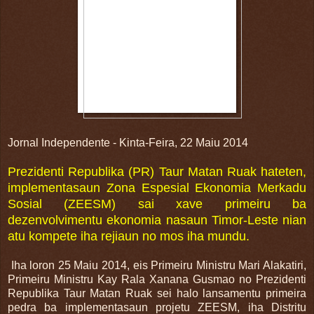
Jornal Independente - Kinta-Feira, 22 Maiu 2014
Prezidenti Republika (PR) Taur Matan Ruak hateten,
implementasaun Zona Espesial Ekonomia Merkadu
Sosial (ZEESM) sai xave primeiru ba
dezenvolvimentu ekonomia nasaun Timor-Leste nian
atu kompete iha rejiaun no mos iha mundu.
Iha loron 25 Maiu 2014, eis Primeiru Ministru Mari Alakatiri,
Primeiru Ministru Kay Rala Xanana Gusmao no Prezidenti
Republika Taur Matan Ruak sei halo lansamentu primeira
pedra ba implementasaun projetu ZEESM, iha Distritu