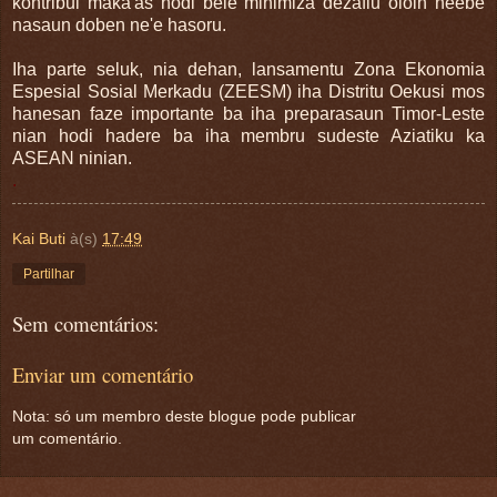
kontribui maka'as hodi bele minimiza dezafiu oioin neebe
nasaun doben ne'e hasoru.
Iha parte seluk, nia dehan, lansamentu Zona Ekonomia
Espesial Sosial Merkadu (ZEESM) iha Distritu Oekusi mos
hanesan faze importante ba iha preparasaun Timor-Leste
nian hodi hadere ba iha membru sudeste Aziatiku ka
ASEAN ninian.
.
Kai Buti
à(s)
17:49
Partilhar
Sem comentários:
Enviar um comentário
Nota: só um membro deste blogue pode publicar
um comentário.