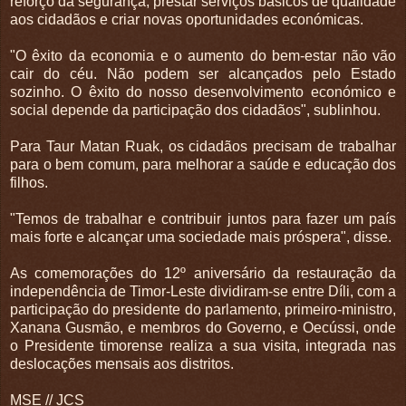
reforço da segurança, prestar serviços básicos de qualidade
aos cidadãos e criar novas oportunidades económicas.
"O êxito da economia e o aumento do bem-estar não vão
cair do céu. Não podem ser alcançados pelo Estado
sozinho. O êxito do nosso desenvolvimento económico e
social depende da participação dos cidadãos", sublinhou.
Para Taur Matan Ruak, os cidadãos precisam de trabalhar
para o bem comum, para melhorar a saúde e educação dos
filhos.
"Temos de trabalhar e contribuir juntos para fazer um país
mais forte e alcançar uma sociedade mais próspera", disse.
As comemorações do 12º aniversário da restauração da
independência de Timor-Leste dividiram-se entre Díli, com a
participação do presidente do parlamento, primeiro-ministro,
Xanana Gusmão, e membros do Governo, e Oecússi, onde
o Presidente timorense realiza a sua visita, integrada nas
deslocações mensais aos distritos.
MSE // JCS