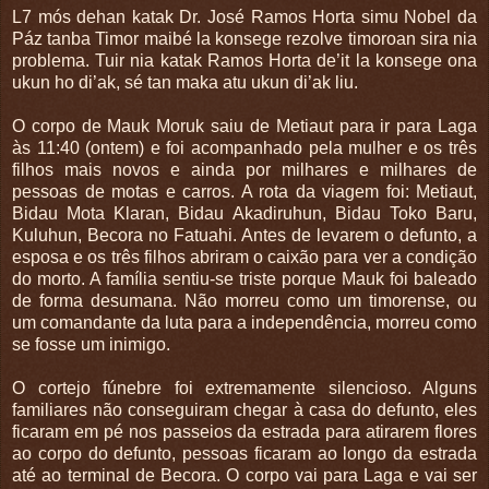
L7 mós dehan katak Dr. José Ramos Horta simu Nobel da
Páz tanba Timor maibé la konsege rezolve timoroan sira nia
problema. Tuir nia katak Ramos Horta de’it la konsege ona
ukun ho di’ak, sé tan maka atu ukun di’ak liu.
O corpo de Mauk Moruk saiu de Metiaut para ir para Laga
às 11:40 (ontem) e foi acompanhado pela mulher e os três
filhos mais novos e ainda por milhares e milhares de
pessoas de motas e carros. A rota da viagem foi: Metiaut,
Bidau Mota Klaran, Bidau Akadiruhun, Bidau Toko Baru,
Kuluhun, Becora no Fatuahi. Antes de levarem o defunto, a
esposa e os três filhos abriram o caixão para ver a condição
do morto. A família sentiu-se triste porque Mauk foi baleado
de forma desumana. Não morreu como um timorense, ou
um comandante da luta para a independência, morreu como
se fosse um inimigo.
O cortejo fúnebre foi extremamente silencioso. Alguns
familiares não conseguiram chegar à casa do defunto, eles
ficaram em pé nos passeios da estrada para atirarem flores
ao corpo do defunto, pessoas ficaram ao longo da estrada
até ao terminal de Becora. O corpo vai para Laga e vai ser