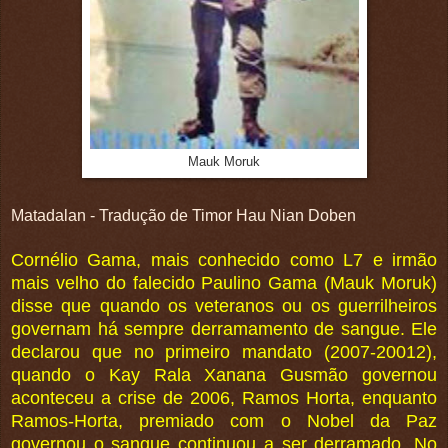
Mauk Moruk
Matadalan - Tradução de Timor Hau Nian Doben
Cornélio Gama, mais conhecido como L7 e irmão
mais velho do falecido Paulino Gama (Mauk Moruk)
disse que quando os veteranos ou os guerrilheiros
governam há sempre derramamento de sangue. Ele
declarou que no primeiro mandato (2007-20012),
quando o Kay Rala Xanana Gusmão governou
aconteceu a crise de 2006, Ramos Horta, enquanto
Ramos-Horta, premiado com o Nobel da Paz
governou o sangue continuou a ser derramado. No