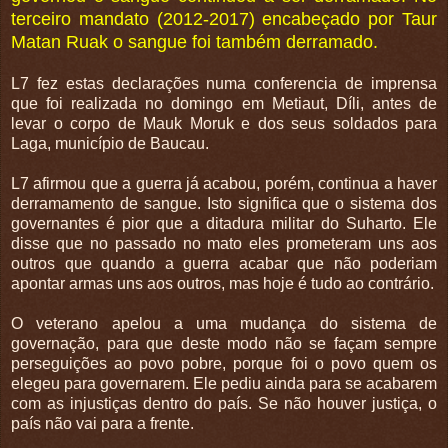
terceiro mandato (2012-2017) encabeçado por Taur
Matan Ruak o sangue foi também derramado.
L7 fez estas declarações numa conferencia de imprensa
que foi realizada no domingo em Metiaut, Díli, antes de
levar o corpo de Mauk Moruk e dos seus soldados para
Laga, município de Baucau.
L7 afirmou que a guerra já acabou, porém, continua a haver
derramamento de sangue. Isto significa que o sistema dos
governantes é pior que a ditadura militar do Suharto. Ele
disse que no passado no mato eles prometeram uns aos
outros que quando a guerra acabar que não poderiam
apontar armas uns aos outros, mas hoje é tudo ao contrário.
O veterano apelou a uma mudança do sistema de
governação, para que deste modo não se façam sempre
perseguições ao povo pobre, porque foi o povo quem os
elegeu para governarem. Ele pediu ainda para se acabarem
com as injustiças dentro do país. Se não houver justiça, o
país não vai para a frente.