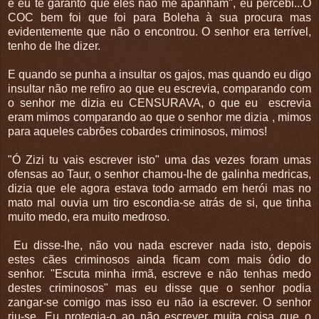
e eu te garanto que eles não me apanham", eu percebi...O
COC bem foi que foi para Boleha à sua procura mas
evidentemente que não o encontrou. O senhor era terrível,
tenho de lhe dizer.
E quando se punha a insultar os gajos, mas quando eu digo
insultar não me refiro ao que eu escrevia, comparando com
o senhor me dizia eu CENSURAVA, o que eu escrevia
eram mimos comparando ao que o senhor me dizia , mimos
para aqueles cabrões cobardes criminosos, mimos!
"Ó Zizi tu vais escrever isto" uma das vezes foram umas
ofensas ao Taur, o senhor chamou-lhe de galinha medricas,
dizia que ele agora estava todo armado em herói mas no
mato mal ouvia um tiro escondia-se atrás de si, que tinha
muito medo, era muito medroso.
Eu disse-lhe, não vou nada escrever nada isto, depois
estes cães criminosos ainda ficam com mais ódio do
senhor. "Escuta minha irmã, escreve e não tenhas medo
destes criminosos" mas eu disse que o senhor podia
zangar-se comigo mas isso eu não ia escrever. O senhor
riu-se. Eu protegia-o ao não escrever muita coisa que o