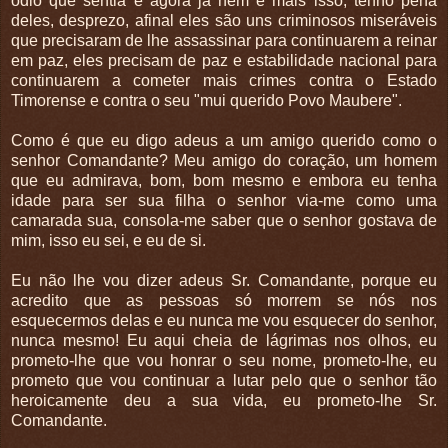
ódio que sentia e agora já nem é mais isso, tenho pena
deles, desprezo, afinal eles são uns criminosos miseráveis
que precisaram de lhe assassinar para continuarem a reinar
em paz, eles precisam de paz e estabilidade nacional para
continuarem a cometer mais crimes contra o Estado
Timorense e contra o seu "mui querido Povo Maubere".
Como é que eu digo adeus a um amigo querido como o
senhor Comandante? Meu amigo do coração, um homem
que eu admirava, bom, bom mesmo e embora eu tenha
idade para ser sua filha o senhor via-me como uma
camarada sua, consola-me saber que o senhor gostava de
mim, isso eu sei, e eu de si.
Eu não lhe vou dizer adeus Sr. Comandante, porque eu
acredito que as pessoas só morrem se nós nos
esquecermos delas e eu nunca me vou esquecer do senhor,
nunca mesmo! Eu aqui cheia de lágrimas nos olhos, eu
prometo-lhe que vou honrar o seu nome, prometo-lhe, eu
prometo que vou continuar a lutar pelo que o senhor tão
heroicamente deu a sua vida, eu prometo-lhe Sr.
Comandante.