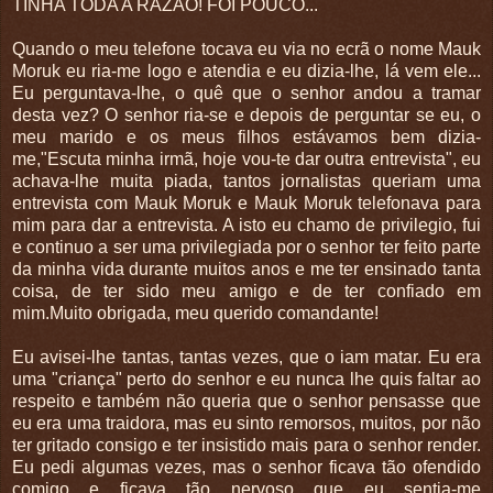
TINHA TODA A RAZÃO! FOI POUCO...
Quando o meu telefone tocava eu via no ecrã o nome Mauk
Moruk eu ria-me logo e atendia e eu dizia-lhe, lá vem ele...
Eu perguntava-lhe, o quê que o senhor andou a tramar
desta vez? O senhor ria-se e depois de perguntar se eu, o
meu marido e os meus filhos estávamos bem dizia-
me,"Escuta minha irmã, hoje vou-te dar outra entrevista", eu
achava-lhe muita piada, tantos jornalistas queriam uma
entrevista com Mauk Moruk e Mauk Moruk telefonava para
mim para dar a entrevista. A isto eu chamo de privilegio, fui
e continuo a ser uma privilegiada por o senhor ter feito parte
da minha vida durante muitos anos e me ter ensinado tanta
coisa, de ter sido meu amigo e de ter confiado em
mim.Muito obrigada, meu querido comandante!
Eu avisei-lhe tantas, tantas vezes, que o iam matar. Eu era
uma "criança" perto do senhor e eu nunca lhe quis faltar ao
respeito e também não queria que o senhor pensasse que
eu era uma traidora, mas eu sinto remorsos, muitos, por não
ter gritado consigo e ter insistido mais para o senhor render.
Eu pedi algumas vezes, mas o senhor ficava tão ofendido
comigo e ficava tão nervoso que eu sentia-me