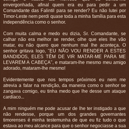
envergonhada, afinal quem era eu para pedir a um
Comandante das Falintil para se render? Eu não lutei por
Timor-Leste nem perdi quase toda a minha família para esta
independência como o senhor.
Com muita calma e medo eu dizia, Sr. Comandante, se
calhar não era melhor se render, olhe que eles lhe vão
matar, eu não quero que nenhum mal lhe aconteça. O
senhor gritava logo, "EU NÃO VOU RENDER A ESTES
BANDIDOS, ELES TÊM DE VIR MATAR-ME PARA ME
LEVAREM A CABEÇA", e mataram-lhe mesmo meu amigo
adorado, mataram-lhe mesmo!
Evidentemente que nos tempos próximos eu nem me
atrevia a falar na rendição, da maneira como o senhor se
zangava comigo, eu tinha medo que lhe desse um ataque
cardíaco...
A mim ninguém me pode acusar de lhe ter instigado a que
não rendesse, porque um dos grandes governantes
timorenses é minha testemunha de que eu fiz tudo o que
estava ao meu alcance para que o senhor negociasse a sua