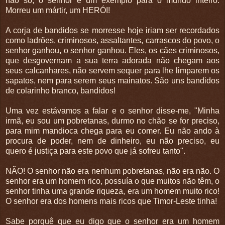
não só, o senhor é um exemplo para o mundo inteiro.
Morreu um mártir, um HERÓI!
A corja de bandidos se morresse hoje iriam ser recordados
como ladrões, criminosos, assaltantes, carrascos do povo, o
senhor ganhou, o senhor ganhou. Eles, os cães criminosos,
que desgovernam a sua terra adorada não chegam aos
seus calcanhares, não servem sequer para lhe limparem os
sapatos, nem para serem seus mainatos. São uns bandidos
de colarinho branco, bandidos!
Uma vez estávamos a falar e o senhor disse-me, "Minha
irmã, eu sou um pobretanas, durmo no chão se for preciso,
para mim mandioca chega para eu comer. Eu não ando à
procura de poder, nem de dinheiro, eu não preciso, eu
quero é justiça para este povo que já sofreu tanto".
NÃO! O senhor não era nenhum pobretanas, não era não. O
senhor era um homem rico, possuía o que muitos não têm, o
senhor tinha uma grande riqueza, era um homem muito rico!
O senhor era dos homens mais ricos que Timor-Leste tinha!
Sabe porquê que eu digo que o senhor era um homem