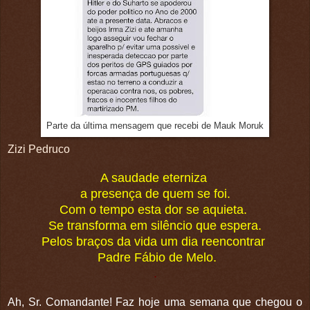
Parte da última mensagem que recebi de Mauk Moruk
Zizi Pedruco
A saudade eterniza
a presença de quem se foi.
Com o tempo esta dor se aquieta.
Se transforma em silêncio que espera.
Pelos braços da vida um dia reencontrar
Padre Fábio de Melo.
.
Ah, Sr. Comandante! Faz hoje uma semana que chegou o