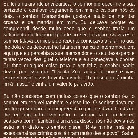
Eu fui uma grande privilegiada, o senhor ofereceu-me a sua
amizade e confiava cegamente em mim e cá para nós os
dois, o senhor Comandante gostava muito de me dar
ordens e de mandar em mim. Eu deixava porque eu
compreendi desde muito cedo que o senhor trazia um
sofrimento muitoooooo grande no seu coração. Às vezes o
senhor falava comigo e de repente começava a falar no que
lhe doía e eu deixava-lhe falar sem nunca o interromper, era
aqui que eu percebia a sua imensa dor e o seu desespero e
tantas vezes desliguei o telefone e eu começava a chorar.
Eu faria qualquer coisa para o ver feliz, o senhor sabia
disso, por isso era, "Escuta Zizi, agora tu ouve e vais
escrever isto" e zás lá vinha insulto..."Tu desculpa lá minha
irmã mas..." e vinha um valente palavrão.
Eu não concordei com muitas coisas que o senhor fez, o
senhor era terrível também e disse-lhe. O senhor dava-me
um longo sermão, eu compreendi o que me dizia. Eu dizia-
lhe, eu não acho isso certo, o senhor ria e no fim eu
acabava por rir também e uma vez disse, nós não devíamos
estar a rir disto e o senhor disse, "Ri-te minha irmã que
estes canalhas criminosos já riram muito deste povo". Sabe,