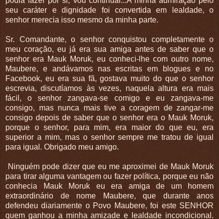
podia fazer por si, vou continuar...A minha admiração pelo
seu caráter e dignidade foi convertida em lealdade, o
senhor merecia isso mesmo da minha parte.
Sr. Comandante, o senhor conquistou completamente o
meu coração, eu já era sua amiga antes de saber que o
senhor era Mauk Moruk, eu conheci-lhe com outro nome,
Maubere, e andávamos nas escritas em blogues e no
Facebook, eu era sua fã, gostava muito do que o senhor
escrevia, discutíamos às vezes, naquela altura era mais
fácil, o senhor zangava-se comigo e eu zangava-me
consigo, mas nunca mais tive a coragem de zangar-me
consigo depois de saber que o senhor era o Mauk Moruk,
porque o senhor, para mim, era maior do que eu, era
superior a mim, mas o senhor sempre me tratou de igual
para igual. Obrigado meu amigo.
Ninguém pode dizer que eu me aproximei de Mauk Moruk
para tirar alguma vantagem ou fazer política, porque eu não
conhecia Mauk Moruk eu era amiga de um homem
extraordinário de nome Maubere, que durante anos
defendeu diariamente o Povo Maubere, foi este SENHOR
quem ganhou a minha amizade e lealdade incondicional.