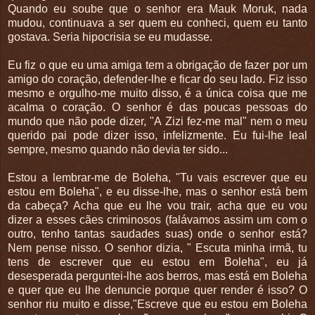
Quando eu soube que o senhor era Mauk Moruk, nada
mudou, continuava a ser quem eu conheci, quem eu tanto
gostava. Seria hipocrisia se eu mudasse.
Eu fiz o que eu uma amiga tem a obrigação de fazer por um
amigo do coração, defender-lhe e ficar do seu lado. Fiz isso
mesmo e orgulho-me muito disso, é a única coisa que me
acalma o coração. O senhor é das poucas pessoas do
mundo que não pode dizer, "A Zizi fez-me mal" nem o meu
querido pai pode dizer isso, infelizmente. Eu fui-lhe leal
sempre, mesmo quando não devia ter sido...
Estou a lembrar-me de Boleha, "Tu vais escrever que eu
estou em Boleha", e eu disse-lhe, mas o senhor está bem
da cabeça? Acha que eu lhe vou trair, acha que eu vou
dizer a esses cães criminosos (falávamos assim um com o
outro, tenho tantas saudades suas) onde o senhor está?
Nem pense nisso. O senhor dizia, " Escuta minha irmã, tu
tens de escrever que eu estou em Boleha", eu já
desesperada perguntei-lhe aos berros, mas está em Boleha
e quer que eu lhe denuncie porque quer render é isso? O
senhor riu muito e disse,"Escreve que eu estou em Boleha