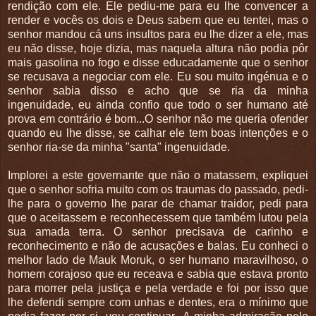
rendição com ele. Ele pediu-me para eu lhe convencer a
render e vocês os dois e Deus sabem que eu tentei, mas o
senhor mandou cá uns insultos para eu lhe dizer a ele, mas
eu não disse, hoje dizia, mas naquela altura não podia pôr
mais gasolina no fogo e disse educadamente que o senhor
se recusava a negociar com ele. Eu sou muito ingénua e o
senhor sabia disso e acho que se ria da minha
ingenuidade, eu ainda confio que todo o ser humano até
prova em contrário é bom...O senhor não me queria ofender
quando eu lhe disse, se calhar ele tem boas intenções e o
senhor ria-se da minha "santa" ingenuidade.
Implorei a este governante que não o matassem, expliquei
que o senhor sofria muito com os traumas do passado, pedi-
lhe para o governo lhe parar de chamar traidor, pedi para
que o aceitassem e reconhecessem que também lutou pela
sua amada terra. O senhor precisava de carinho e
reconhecimento e não de acusações e balas. Eu conheci o
melhor lado de Mauk Moruk, o ser humano maravilhoso, o
homem corajoso que eu receava e sabia que estava pronto
para morrer pela justiça e pela verdade e foi por isso que
lhe defendi sempre com unhas e dentes, era o mínimo que