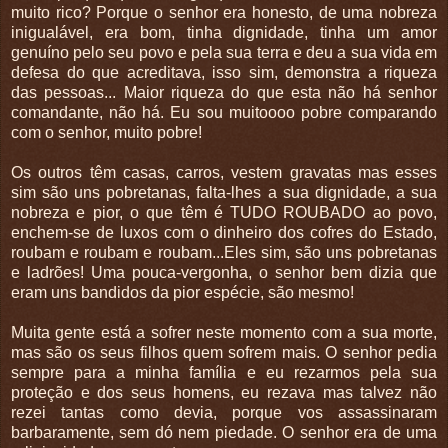
muito rico? Porque o senhor era honesto, de uma nobreza
inigualável, era bom, tinha dignidade, tinha um amor
genuíno pelo seu povo e pela sua terra e deu a sua vida em
defesa do que acreditava, isso sim, demonstra a riqueza
das pessoas... Maior riqueza do que esta não há senhor
comandante, não há. Eu sou muitoooo pobre comparando
com o senhor, muito pobre!
Os outros têm casas, carros, vestem gravatas mas esses
sim são uns pobretanas, falta-lhes a sua dignidade, a sua
nobreza e pior, o que têm é TUDO ROUBADO ao povo,
enchem-se de luxos com o dinheiro dos cofres do Estado,
roubam e roubam e roubam...Eles sim, são uns pobretanas
e ladrões! Uma pouca-vergonha, o senhor bem dizia que
eram uns bandidos da pior espécie, são mesmo!
Muita gente está a sofrer neste momento com a sua morte,
mas são os seus filhos quem sofrem mais. O senhor pedia
sempre para a minha família e eu rezarmos pela sua
proteção e dos seus homens, eu rezava mas talvez não
rezei tantas como devia, porque vos assassinaram
barbaramente, sem dó nem piedade. O senhor era de uma