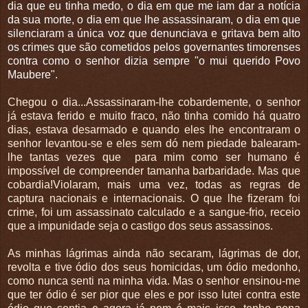
dia que eu tinha medo, o dia em que me iam dar a notícia
da sua morte, o dia em que lhe assassinaram, o dia em que
silenciaram a única voz que denunciava e gritava bem alto
os crimes que são cometidos pelos governantes timorenses
contra como o senhor dizia sempre "o mui querido Povo
Maubere".
Chegou o dia...Assassinaram-lhe cobardemente, o senhor
já estava ferido e muito fraco, não tinha comido há quatro
dias, estava desarmado e quando eles lhe encontraram o
senhor levantou-se e eles sem dó nem piedade balearam-
lhe tantas vezes que para mim como ser humano é
impossível de compreender tamanha barbaridade. Mas que
cobardia!Violaram, mais uma vez, todas as regras de
captura nacionais e internacionais. O que lhe fizeram foi
crime, foi um assassinato calculado e a sangue-frio, receio
que a impunidade seja o castigo dos seus assassinos.
As minhas lágrimas ainda não secaram, lágrimas de dor,
revolta e tive ódio dos seus homicidas, um ódio medonho,
como nunca senti na minha vida. Mas o senhor ensinou-me
que ter ódio é ser pior que eles e por isso lutei contra este