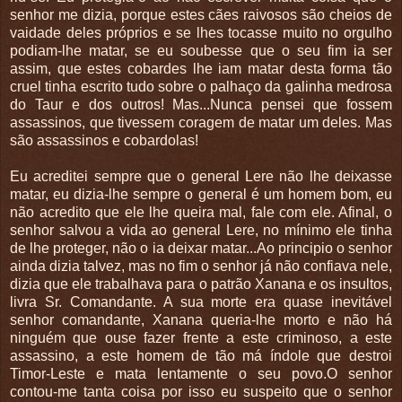
senhor me dizia, porque estes cães raivosos são cheios de
vaidade deles próprios e se lhes tocasse muito no orgulho
podiam-lhe matar, se eu soubesse que o seu fim ia ser
assim, que estes cobardes lhe iam matar desta forma tão
cruel tinha escrito tudo sobre o palhaço da galinha medrosa
do Taur e dos outros! Mas...Nunca pensei que fossem
assassinos, que tivessem coragem de matar um deles. Mas
são assassinos e cobardolas!
Eu acreditei sempre que o general Lere não lhe deixasse
matar, eu dizia-lhe sempre o general é um homem bom, eu
não acredito que ele lhe queira mal, fale com ele. Afinal, o
senhor salvou a vida ao general Lere, no mínimo ele tinha
de lhe proteger, não o ia deixar matar...Ao principio o senhor
ainda dizia talvez, mas no fim o senhor já não confiava nele,
dizia que ele trabalhava para o patrão Xanana e os insultos,
livra Sr. Comandante. A sua morte era quase inevitável
senhor comandante, Xanana queria-lhe morto e não há
ninguém que ouse fazer frente a este criminoso, a este
assassino, a este homem de tão má índole que destroi
Timor-Leste e mata lentamente o seu povo.O senhor
contou-me tanta coisa por isso eu suspeito que o senhor