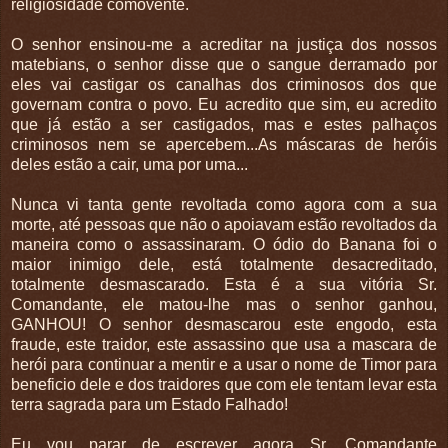
religiosidade comovente.
O senhor ensinou-me a acreditar na justiça dos nossos
matebians, o senhor disse que o sangue derramado por
eles vai castigar os canalhas dos criminosos dos que
governam contra o povo. Eu acredito que sim, eu acredito
que já estão a ser castigados, mas e estes palhaços
criminosos nem se apercebem...As máscaras de heróis
deles estão a cair, uma por uma...
Nunca vi tanta gente revoltada como agora com a sua
morte, até pessoas que não o apoiavam estão revoltados da
maneira como o assassinaram. O ódio do Banana foi o
maior inimigo dele, está totalmente desacreditado,
totalmente desmascarado. Esta é a sua vitória Sr.
Comandante, ele matou-lhe mas o senhor ganhou,
GANHOU! O senhor desmascarou este engodo, esta
fraude, este traidor, este assassino que usa a mascara de
herói para continuar a mentir e a usar o nome de Timor para
beneficio dele e dos traidores que com ele tentam levar esta
terra sagrada para um Estado Falhado!
Eu vou parar de escrever agora Sr. Comandante