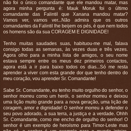
não foi o único comandante que ele mandou matar, mas
agora minha pergunta é: Mauk Moruk foi o último
comandante das Falintil que Xanana mandou matar?
Vamos ver, vamos ver...Não admira que os outros
comandantes da Falintil lhe beijem os pés, é que nem todos
os homens são da sua CORAGEM E DIGNIDADE!
Tenho muitas saudades suas, habituou-me mal, falava
consigo todas as semanas, às vezes duas e três vezes.
Agora olho para a minha lista de amigos, o seu nome
estava sempre entre os meus dez primeiros contactos,
agora está a ir para baixo todos os dias...Só me resta
aprender a viver com esta grande dor que tenho dentro do
meu coração, vou aprender Sr. Comandante!
Sabe Sr. Comandante, eu tenho muito orgulho do senhor, o
senhor morreu como um herói, o senhor morreu e deixou
uma lição muito grande para a nova geração, uma lição de
coragem, amor e dignidade! O senhor morreu a defender o
seu povo adorado, a sua terra, a justiça e a verdade. Ohhh
Sr. Comandante, como me encho de orgulho do senhor! O
senhor é um exemplo de heroísmo para Timor-Leste mas