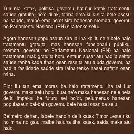
Tuir nia katak, politika governu hatu’ur katak tratamentu
saúde gratuita, ne’e di’ak, tanba ema ki’ik sira bele asesu
ba saúde, maibé ema bo’ot sira hanesan membru governu
no Parlamentu Nasional (PN) sira tenke selu.
Agora hanesan populasaun sira la iha kbi’it, ne’e bele halo
tratamentu gratuita, mas hanesan funsionariu públiku,
membru governu no Parlamentu Nasional (PN) ba halo
tratamentu mak gratuita hotu, entaun susar atu hadi’a seitor
saúde tanba kada tinan osan reseita atu ajuda governu ba
hadi’a fasilidade saúde sira laiha tenke hasai nafatin osan
mina.
Pior liu tan ema moras ba halo tratamentu iha rai liur
governu maka selu hotu, buat ne’e maka hanesan ne’e hela
de’it, impaktu ba futuru sei bo’ot, pelumenus hanesan
populasaun bai-bain governu bele hasai osan ba selu.
Belmeiro dehan, labele hanoin de’it katak Timor Leste riku
ho mina no gas, maibé haluha tiha katak, saida maka atu
halo.