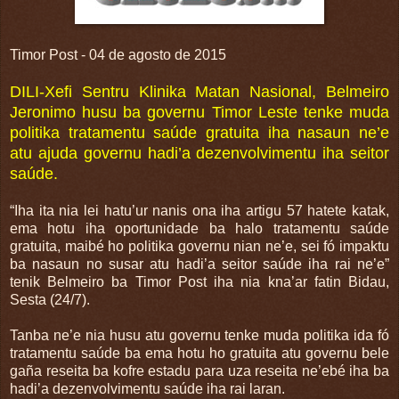
Timor Post - 04 de agosto de 2015
DILI-Xefi Sentru Klinika Matan Nasional, Belmeiro
Jeronimo husu ba governu Timor Leste tenke muda
politika tratamentu saúde gratuita iha nasaun ne’e
atu ajuda governu hadi’a dezenvolvimentu iha seitor
saúde.
“Iha ita nia lei hatu’ur nanis ona iha artigu 57 hatete katak,
ema hotu iha oportunidade ba halo tratamentu saúde
gratuita, maibé ho politika governu nian ne’e, sei fó impaktu
ba nasaun no susar atu hadi’a seitor saúde iha rai ne’e”
tenik Belmeiro ba Timor Post iha nia kna’ar fatin Bidau,
Sesta (24/7).
Tanba ne’e nia husu atu governu tenke muda politika ida fó
tratamentu saúde ba ema hotu ho gratuita atu governu bele
gaña reseita ba kofre estadu para uza reseita ne’ebé iha ba
hadi’a dezenvolvimentu saúde iha rai laran.