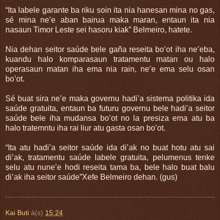
“Ita labele garante ba riku soin ita nia hanesan mina no gas,
sé mina ne’e aban bairua maka maran, entaun ita nia
nasaun Timor Leste sei hasoru kiak” Belmeiro, hatete.
Nia dehan seitor saúde bele gaña reseita bo’ot iha ne’eba,
kuandu halo komparasaun tratamentu matan ou halo
operasaun matan iha ema nia rain, ne’e ema selu osan
bo’ot.
Sé buat sira ne’e maka governu hadi’a sistema politika ida
saúde gratuita, entaun ba futuru governu bele hadi’a seitor
saúde bele iha mudansa bo’ot no la presiza ema atu ba
halo tratemntu iha rai liur atu gasta osan bo’ot.
“Ita atu hadi’a seitor saúde ida di’ak no buat hotu atu sai
di’ak, tratamentu saúde labele gratuita, pelumenus tenke
selu atu nune’e hodi reseita tama ba, bele halo buat balu
di’ak iha seitor saúde”Xefe Belmeiro dehan. (gus)
.
Kai Buti
à(s)
15:24