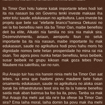
Ita Timor Oan hotu hatene katak importante tebes hodi lori
ita nia nasaun ba oin Governu tenki investe makaas iha
setor tolu: saude, edukasaun no agrikultura. Laos investe ba
projetu que bele sai "elefante branco"hanesa Oekussi no
sei la foo benefisiu nein ida ba Timor Oan, maibe benefisiu
deit ba elite, Alkatiri nia familia no sira nia maluk sira.
Dezenvolvimentu, aviaun, aeroportu foun no seluk
importante ba ita nia nasaun, maibe importante liu mak
edukasaun, saude no agrikultura hodi povu hahu moris ho
dignidade nomos bele hetan prosperidade ho mina rai nia
osan. Too agora povu nunka hetan benefisiu, terus beibeik,
susar beibeik no grupu kikoan mak goza tebes Povu
Maubere nia sakrifisiu, ran no ruin.
Rui Araujo tuir hau nia hanoin ninia mehi ba Timor Oan aat
tebes, sa ema que hadomi povu maubere bele hatun
orsamentu edukasaun, saude no agrikultura no aloka osan
barak ba infraestruturas boot sira no ita la hatene benefisu
saida mak aban bainrua ba foo ba ita, povu. Tanba sa mak
Rui Araujo iha mehi aat ida ne'e ba ofrese ba Timor Oan
sira? Ema laiha moral, laiha domin ba povu mak iha mehi