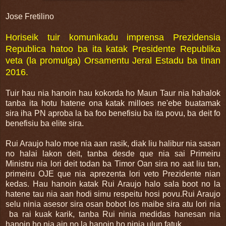
Jose Fretilino
Horiseik tuir komunikadu imprensa Prezidensia
Republica hatoo ba ita katak Presidente Republika
veta (la promulga) Orsamentu Jeral Estadu ba tinan
2016.
Tuir hau nia hanoin hau kokorda ho Maun Taur nia hahalok
tanba ita hotu hatene ona katak milloes ne'ebe buatamak
sira iha PN aproba la ba foo benefisiu ba ita povu, ba deit fo
benefisiu ba elite sira.
Rui Araujo halo moe nia aan rasik, diak liu halibur nia sasan
no halai lakon deit, tanba desde que nia sai Primeiru
Ministru nia lori deit todan ba Timor Oan sira no aat liu tan,
primeiru OJE que nia aprezenta lori veto Prezidente nian
kedas. Hau hanoin katak Rui Araujo halo sala boot no la
hatene tau nia aan hodi simu respeitu hosi povu.Rui Araujo
selu ninia asesor sira osan bobot los maibe sira atu lori nia
ba rai kuak karik, tanba Rui ninia medidas hanesan nia
hanoin ho nia ain no la hanoin ho ninia ulun fatuk.