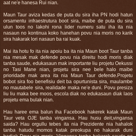
aat ne'e hanesa Rui nian.
Maun Taur aviza kedas de puta du sira iha PN hodi hatun
orsamentu infraestrutura boot sira, maibe de puta du sira
ulun toos no lakohi rona lider numeru satu iha ita nia
nasaun no kontinua koko hanehan povu nia moris no karik
sira hakarak lori nasaun ba rai kuak.
Mai ita hotu fo ita nia apoiu ba ita nia Maun boot Taur tanba
nia mesak mak defende povu nia direitu hodi moris diak
tanba saude, edukasaun mak importante liu projetu Oekussi
no Tasi Mane nian, projetu sira nee bele halo maibe
prioridade mak area ita nia Maun Taur defende.Projetu
bobot sira foo benefisiu deit ba opurtunista sira, maulambe
no mautabele sira, realidade maka ne'e duni. Povu presiza
liu liu maka bee moos, escola diak no edukasaun diak laos
projetu ema bulak nian.
Hau haree ema balun iha Facebook hakerek katak Maun
Taur veta OJE tanba vingansa. Hau husu deit,vingansa
saida? Hau orgullu tebes ita nia Prezidente nia hahalok
tanba hatudu momos katak preokupa no hakarak duni