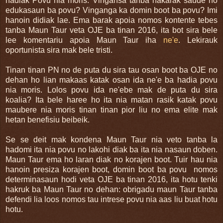
hadiak Povu nia moris. Vingansa tanba hakarak saude no
edukasaun ba povu? Vinganga ka domin boot ba povu? Imi
hanoin didiak lae. Ema barak apoia nomos kontente tebes
tanba Maun Taur veta OJE ba tinan 2016, ita bot sira bele
lee komentariu apoia Maun Taur iha
ne'e
. Lekirauk
oportunista sira mak bele tristi.
Tinan tinan PN no de puta du sira tau osan boot ba OJE no
dehan ho lian makaas katak osan ida ne'e ba hadia povu
nia moris. Lolos povu ida ne'ebe mak de puta du sira
koalia? Ita bele haree ho ita nia matan rasik katak povu
maubere nia moris tinan tinan pior liu no ema elite mak
hetan benefisiu beibeik.
Se se deit mak kondena Maun Taur nia veto tanba la
hadomi ita nia povu no lakohi diak ba ita nia nasaun doben.
Maun Taur ema ho laran diak no korajen boot. Tuir hau nia
hanoin presiza korajen boot, domin boot ba povu nomos
determinasaun hodi veta OJE ba tinan 2016, ita hotu tenki
hakruk ba Maun Taur no dehan: obrigadu maun Taur tanba
defendi lia loos nomos tau intrese povu nia aas liu buat hotu
hotu.