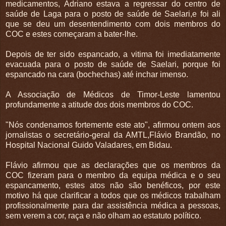
medicamentos, Adriano estava a regressar do centro de
saúde de Laga para o posto de saúde de Saelari,e foi ali
que se deu um desentendimento com dois membros do
COC e estes começaram a bater-lhe.
Depois de ter sido espancado, a vitima foi imediatamente
evacuada para o posto de saúde de Saelari, porque foi
espancado na cara (bochechas) até inchar imenso.
A Associação de Médicos de Timor-Leste lamentou
profundamente a atitude dos dois membros do COC.
"Nós condenamos fortemente este ato", afirmou ontem aos
jornalistas o secretário-geral da AMTL,Flávio Brandão, no
Hospital Nacional Guido Valadares, em Bidau.
Flávio afirmou que as declarações que os membros da
COC fizeram para o membro da equipa médica e o seu
espancamento, estes atos não são benéficos, por este
motivo há que clarificar a todos que os médicos trabalham
profissionalmente para dar assistência médica a pessoas,
sem verem a cor, raça e não olham ao estatuto político.