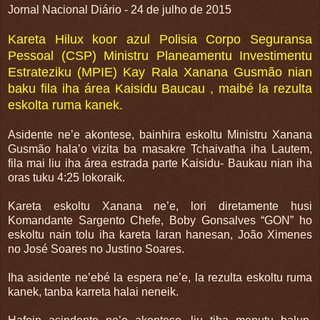
Jornal Nacional Diário - 24 de julho de 2015
Kareta Hilux koor azul Polisia Corpo Seguransa
Pessoal (CSP) Ministru Planeamentu Investimentu
Estrateziku (MPIE) Kay Rala Xanana Gusmão nian
baku fila iha área Kaisidu Baucau , maibé la rezulta
eskolta ruma kanek.
Asidente ne’e akontese, bainhira eskoltu Ministru Xanana
Gusmão hala’o vizita ba masakre Tchaivatha iha Lautem,
fila mai liu iha área estrada parte Kaisidu- Baukau nian iha
oras tuku 4:25 lokoraik.
Kareta eskoltu Xanana ne’e, lori diretamente husi
Komandante Sargento Chefe, Boby Gonsalves “GON” ho
eskoltu nain tolu iha kareta laran hanesan, João Ximenes
no José Soares no Justino Soares.
Iha asidente ne’ebé la espera ne’e, la rezulta eskoltu ruma
kanek, tanba karreta halai neneik.