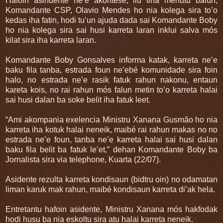
Hafoin asindente ne’e akontese, liu tiha menutu balun,
Komandante CSP, Olavio Mendes ho nia kolega sira to’o
kedas iha fatin, hodi tu’un ajuda dada sai Komandante Boby
ho nia kolega sira sai husi karreta laran inklui salva mós
kilat sira iha karreta laran.
Komandante Boby Gonsalves informa katak, karreta ne’e
baku fila tanba, estrada foun ne’ebé komunidade sira foin
halo, no estrada ne’e rasik fatuk rahun nakonu, entaun
kareta kois, no rai rahun mós falun metin to’o karreta halai
sai husi dalan ba soke belit iha fatuk leet.
“Ami akompania exelencia Ministru Xanana Gusmão ho nia
karreta iha kotuk halai neneik, maibé rai rahun makas no no
estrada ne’e foun, tanba ne’e karreta halai sai husi dalan
baku fila belit ba fatuk le’et,” dehan Komandante Boby ba
Jornalista sira via telephone, Kuarta (22/07).
Asidente rezulta karreta kondisaun (bidtru oin) no odamatan
liman karuk mak rahun, maibé kondisaun karreta di’ak hela.
Entretantu hafoin asidente, Ministru Xanana mós hakfodak
hodi husu ba nia eskoltu sira atu halai karreta neneik.