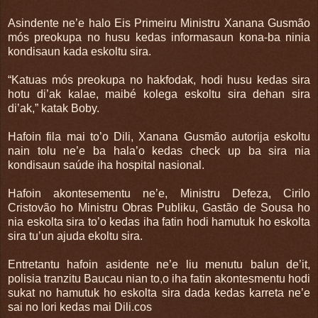
Asindente ne’e halo Eis Primeiru Ministru Xanana Gusmão
mós preokupa no husu kedas informasaun kona-ba ninia
kondisaun kada eskoltu sira.
“Katuas mós preokupa no hakfodak, hodi husu kedas sira
hotu di’ak kalae, maibé kolega eskoltu sira dehan sira
di’ak,” katak Boby.
Hafoin fila mai to’o Dili, Xanana Gusmão autorija eskoltu
nain tolu ne’e ba hala’o kedas check up ba sira nia
kondisaun saúde iha hospital nasional.
Hafoin akontesementu ne’e, Ministru Defeza, Cirilo
Cristovão ho Ministru Obras Publiku, Gastão de Sousa ho
nia eskolta sira to’o kedas iha fatin hodi hamutuk ho eskolta
sira tu’un ajuda ekoltu sira.
Entretantu hafoin asidente ne’e liu menutu balun de’it,
polisia tranzitu Baucau nian to,o iha fatin akontesmentu hodi
sukat no hamutuk ho eskolta sira dada kedas karreta ne’e
sai no lori kedas mai Dili.cos