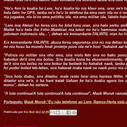
"Ha'u foin la koalia ho Lere, ha'u koalia ho nia kleur ona, oras ne'e h
hela fatin ho GPS, tanba ne'e ha'u la telefona ba ema nein ida no ó m
nia jogadas, nia la'os ema politiku ida, nia ema militar ida, labele hal
"Lere mai Atelari ho forsa sira ho kilat funu nian, sira halo serku a
Maibé ha'u hela iha Foho Matebian nia tutun no ha'u hamnasa maka'
pelotaun indoneziu ida...", dehan eis komandante FALINTIL nian ho 
Eis komandante FALINTIL akuza forsa seguransa sira no nia dehan ka
no nia husu ba mundu hodi proteije povu ida ne'e hosi "hahalok aat t
"Polisia no militar sira oho ema, sira viola feto sira no baku pov
habokur de'it sira nia bolsu. Sira koalia kona ba dezenvolvimentu
de'it
sira nia bolsu no sira bokur ba beibeik ho hahalok naok, tanba 
ho poder bobot teb-tebes, sira hakarak maka naok no naok povu nia os
"Sira hotu diabu, sira ditador, mate restu hosi ema hanesa Hitler
ditador sira ne'e, ó ba haré katak liafuan ke ha'u koalia agora lo
monu", dehan ho serteza.
"A luta continua!A luta continua!A luta continua!", Mauk Moruk ramat
Português:
Mauk Moruk:"Eu não telefonei ao Lere, Ramos-Horta está 
.
Publicada por
Kai Buti
à(s)
12:06
Sem comentários: