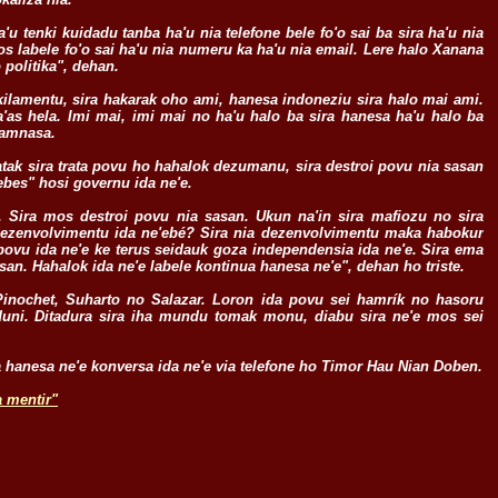
a'u tenki kuidadu tanba ha'u nia telefone bele fo'o sai ba sira ha'u nia
os labele fo'o sai ha'u nia numeru ka ha'u nia email. Lere halo Xanana
o politika", dehan.
nikilamentu, sira hakarak oho ami, hanesa indoneziu sira halo mai ami.
as hela. Imi mai, imi mai no ha'u halo ba sira hanesa ha'u halo ba
hamnasa.
tak sira trata povu ho hahalok dezumanu, sira destroi povu nia sasan
ebes" hosi governu ida ne'e.
u. Sira mos destroi povu nia sasan. Ukun na'in sira mafiozu no sira
, dezenvolvimentu ida ne'ebé? Sira nia dezenvolvimentu maka habokur
povu ida ne'e ke terus seidauk goza independensia ida ne'e. Sira ema
an. Hahalok ida ne'e labele kontinua hanesa ne'e", dehan ho triste.
, Pinochet, Suharto no Salazar. Loron ida povu sei hamrík no hasoru
s duni. Ditadura sira iha mundu tomak monu, diabu sira ne'e mos sei
a hanesa ne'e konversa ida ne'e via telefone ho Timor Hau Nian Doben.
a mentir"