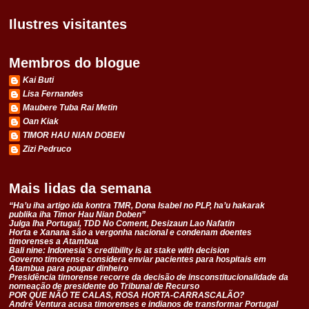
Ilustres visitantes
Membros do blogue
Kai Buti
Lisa Fernandes
Maubere Tuba Rai Metin
Oan Kiak
TIMOR HAU NIAN DOBEN
Zizi Pedruco
Mais lidas da semana
“Ha’u iha artigo ida kontra TMR, Dona Isabel no PLP, ha’u hakarak
publika iha Timor Hau Nian Doben”
Julga Iha Portugal, TDD No Coment, Desizaun Lao Nafatin
Horta e Xanana são a vergonha nacional e condenam doentes
timorenses a Atambua
Bali nine: Indonesia's credibility is at stake with decision
Governo timorense considera enviar pacientes para hospitais em
Atambua para poupar dinheiro
Presidência timorense recorre da decisão de insconstitucionalidade da
nomeação de presidente do Tribunal de Recurso
POR QUE NÃO TE CALAS, ROSA HORTA-CARRASCALÃO?
André Ventura acusa timorenses e indianos de transformar Portugal