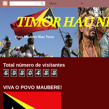
TIMOR HAU N
Povu Maubere Nian Terus
Total número de visitantes
6
9
8
0
4
8
8
VIVA O POVO MAUBERE!