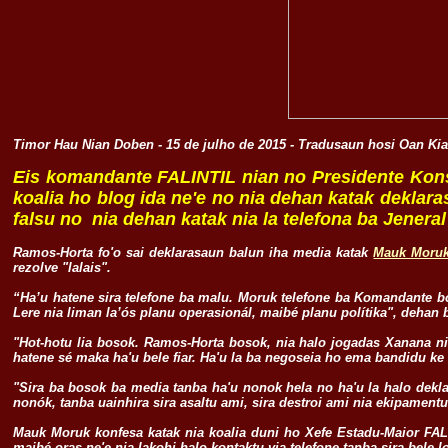
Timor Hau Nian Doben - 15 de julho de 2015 - Tradusaun hosi Oan Ki
Eis komandante FALINTIL nian no Presidente Kons
koalia ho blog ida ne'e no nia dehan katak deklar
falsu no nia dehan katak nia la telefona ba Jenera
Ramos-Horta fo'o sai deklarasaun balun iha media katak
Mauk Moruk
rezolve "lalais".
“Ha’u hatene sira telefone ba malu. Moruk telefone ba Komandante 
Lere nia liman la’ós planu operasionál, maibé planu polítika", dehan
"Hot-hotu lia bosok. Ramos-Horta bosok, nia halo jogadas Xanana nia
hatene sé maka ha'u bele fiar. Ha'u la ba negoseia ho ema bandidu ke
"Sira ba bosok ba media tanba ha'u nonok hela no ha'u la halo dekl
nonók, tanba uainhira sira asaltu ami, sira destroi ami nia ekipament
Mauk Moruk konfesa katak nia koalia duni ho Xefe Estadu-Maior FAL
maibé oras ne'e nia lakohi halo kontaktu via telefone tanba sira bele l