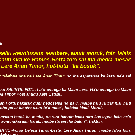
ak
ellu Revolusaun Maubere, Mauk Moruk, foin lalais
asaun sira ke Ramos-Horta fo'o sai iha media mesak
l Lere Anan Timor, hot-hotu "lia bosok".
 telefona ona ba Lere Anan Timur
no iha esperansa ke kazu ne'e sei
boot FALINTIL-FDTL, ha’u entrega ba Maun Lere. Ha’u entrega ba Maun
 ba Timor Post antigu Xefe Estadu.
n.Horta hakarak duni negoseisa ho ha'u, maibé ha'u la fiar nia, ha'u
 oho povu ba sira ukun to'o mate", hateten Mauk Moruk.
arasaun barak ba media, no sira hanoin katak sira konsegue halo ha'u
u komunikasaun barak, maibé ita sei iha balun", haktuir.
INTIL -Forsa Defeza Timor-Leste, Lere Anan Timur, maibé la'os foin,
okaliza nia.