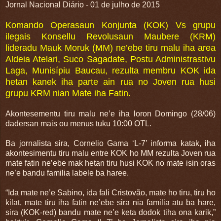
Jornal Nacional Diário - 01 de julho de 2015
Komando Operasaun Konjunta (KOK) Vs grupu
ilegais Konsellu Revolusaun Maubere (KRM)
lideradu Mauk Moruk (MM) ne’ebe tiru malu iha area
Aldeia Atelari, Suco Sagadate, Postu Administrastivu
Laga, Munisípiu Baucau, rezulta membru KOK ida
hetan kanek iha parte ain rua no Joven rua husi
grupu KRM nian Mate iha Fatin.
Akontesementu tiru malu ne’e iha loron Domingo (28/06)
dadersan mais ou menus tuku 10:00 OTL.
Ba jornalista sira, Cornelio Gama ‘L-7’ informa katak, iha
akontesimentu tiru malu entre KOK ho MM rezulta Joven rua
mate fatin ne’ebe mak hetan tiru husi KOK no mate isin oras
ne’e bandu familia labele ba haree.
“Ida mate ne’e Sabino, ida fali Cristovão, mate ho tiru, tiru ho
kilat, mate tiru iha fatin ne’ebe sira nia familia atu ba hare,
sira (KOK-red) bandu mate ne’e keta dodok tiha ona karik,”