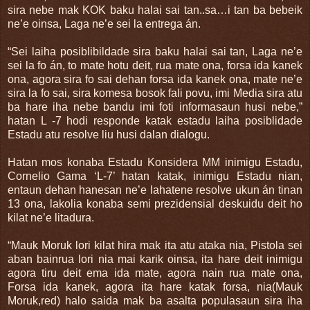
sira nebe mak KOK baku halai sai tan..sa…i tan ba bebeik
ne’e oinsa, Laga ne’e sei la entrega án.
“Sei laiha posiblibildade sira baku halai sai tan, Laga ne’e
sei la fo án, to mate hotu deit, rua mate ona, forsa ida kanek
ona, agora sira fo sai dehan forsa ida kanek ona, mate ne’e
sira la fo sai, sira komesa bosok fali povu, imi Media sira atu
ba hare iha nebe bandu imi foti informasaun husi nebe,”
hatan L -7 hodi responde katak estadu laiha posiblidade
Estadu atu resolve liu husi dalan dialogu.
Hatan mos konaba Estadu Konsidera MM inimigu Estadu,
Cornelio Gama ‘L-7’ hatan katak, inimigu Estadu nian,
entaun dehan hanesan ne’e lahatene resolve ukun án tinan
13 ona, lakolia konaba semi prezidensial deskuidu deit ho
kilat ne’e litadura.
“Mauk Moruk lori kilat hira mak ita atu ataka nia, Pistola sei
aban bainrua lori nia mai karik oinsa, ita hare deit inimigu
agora tiru deit ema ida mate, agora nain rua mate ona,
Forsa ida kanek, agora ita hare katak forsa, nia(Mauk
Moruk,red) halo saida mak ba asalta populasaun sira iha