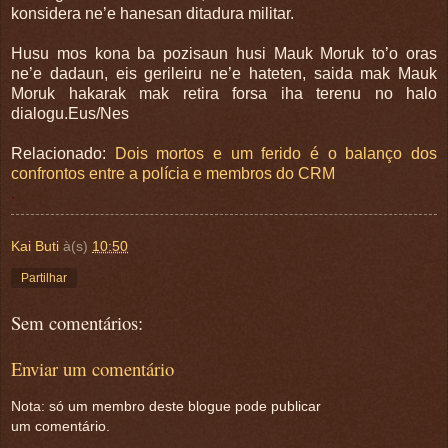
konsidera ne’e hanesan ditadura militar.
Husu mos kona ba pozisaun husi Mauk Moruk to’o oras
ne’e dadaun, eis gerileiru ne’e hateten, saida mak Mauk
Moruk hakarak mak retira forsa iha terenu no halo
dialogu.Eus/Nes
Relacionado:
Dois mortos e um ferido é o balanço dos
confrontos entre a polícia e membros do CRM
.
Kai Buti
à(s)
10:50
Partilhar
Sem comentários:
Enviar um comentário
Nota: só um membro deste blogue pode publicar
um comentário.