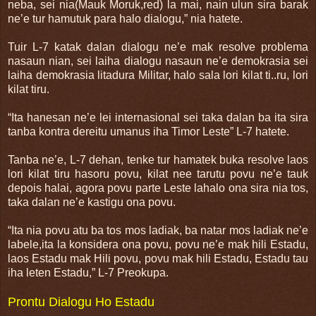
neba, sei nia(Mauk Moruk,red) la mai, nain ulun sira barak
ne’e tur hamutuk para halo dialogu,” nia hatete.
Tuir L-7 katak dalan dialogu ne’e mak resolve problema
nasaun nian, sei laiha dialogu nasaun ne’e demokrasia sei
laiha demokrasia litadura Militar, halo sala lori kilat ti..ru, lori
kilat tiru.
“Ita hanesan ne’e lei internasional sei taka dalan ba ita sira
tanba kontra dereitu umanus iha Timor Leste” L-7 hatete.
Tanba ne’e, L-7 dehan, tenke tur hamatek buka resolve laos
lori kilat tiru hasoru povu, kilat nee tarutu povu ne’e tauk
depois halai, agora povu parte Leste lahalo ona sira nia tos,
taka dalan ne’e kastigu ona povu.
“Ita nia povu atu ba tos mos ladiak, ba natar mos ladiak ne’e
labele,ita la konsidera ona povu, povu ne’e mak hili Estadu,
laos Estadu mak Hili povu, povu mak hili Estadu, Estadu tau
iha leten Estadu,” L-7 Preokupa.
Prontu Dialogu Ho Estadu