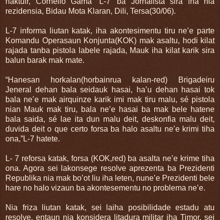
haktuir, Cornelio Gama ‘L-7’ ba Jornalista sira iha nia
rezidensia, Bidau Mota Klaran, Dili, Tersa(30/06).
L-7 informa liutan katak, iha akontesimentu tiru ne’e parte
Komandu Operasaun Konjunta(KOK) mak asaltu, hodi kilat
rajada tanba pistola labele rajada, Mauk iha kilat karik sira
balun barak mak mate.
“Hanesan horkalan(horbainrua kalan-red) Brigadeiru
Jeneral dehan bala seidauk hasai, ha’u dehan hasai tok
bala ne’e mak airquinze karik imi mak tiru malu, sé pistola
nian Mauk mak tiru, bala ne’e hasai ba mak bele hatene
bala saida, sé lae ita dun malu deit, deskonfia malu deit,
duvida deit o que certo forsa ba halo asaltu ne’e krimi tiha
ona,”L-7 hatete.
L- 7 reforsa katak, forsa (KOK,red) ba asalta ne’e krime tiha
ona. Agora sei lakonsege resolve aprezenta ba Prezidenti
Republika nia mak bo’ot liu iha leten, nune’e Prezidenti bele
hare no halo vizaun ba akontesementu no problema ne’e.
Nia friza liutan katak, sei laiha posibilidade estadu atu
resolve, entaun nia konsidera litadura militar iha Timor, sei