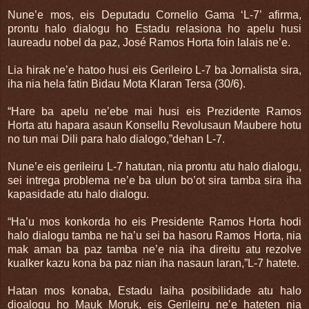
Nune’e mos, eis Deputadu Cornelio Gama ‘L-7’ afirma,
prontu halo dialogu ho Estadu relasiona ho apelu husi
laureadu nobel da paz, José Ramos Horta foin lalais ne’e.
Lia hirak ne’e hatoo husi eis Gerileiro L-7 ba Jornalista sira,
iha nia hela fatin Bidau Mota Klaran Tersa (30/6).
“Hare ba apelu ne’ebe mai husi eis Prezidente Ramos
Horta atu hapara asaun Konsellu Revolusaun Maubere hotu
no tun mai Dili para halo dialogo,”dehan L-7.
Nune’e eis gerileiru L-7 hatutan, nia prontu atu halo dialogu,
sei intrega problema ne’e ba ulun bo’ot sira tamba sira iha
kapasidade atu halo dialogu.
“Ha’u mos konkorda ho eis Presidente Ramos Horta hodi
halo dialogu tamba ne ha’u sei ba hasoru Ramos Horta, nia
mak aman ba paz tamba ne’e nia iha direitu atu rezolve
kualker kazu kona ba paz nian iha nasaun laran,”L-7 hatete.
Hatan mos konaba, Estadu laiha posibilidade atu halo
dioalogu ho Mauk Moruk, eis Gerileiru ne’e hateten nia