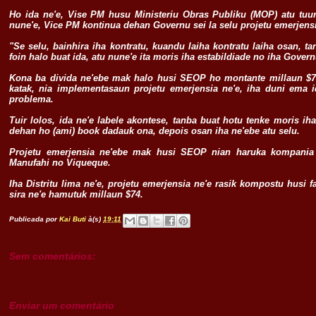
Ho ida ne'e, Vise PM husu Ministeriu Obras Publiku (MOP) atu tuur
nune'e, Vice PM kontinua dehan Governu sei la selu projetu emerjensi
"Se selu, bainhira iha kontratu, kuandu laiha kontratu laiha osan,
foin halo buat ida, atu nune'e ita moris iha estabildiade no iha Gover
Kona ba divida ne'ebe mak halo husi SEOP ho montante millaun $74 
katak, nia implementasaun projetu emerjensia ne'e, iha duni ema i
problema.
Tuir lolos, ida ne'e labele akontese, tanba buat hotu tenke moris iha
dehan ho (ami) book dadauk ona, depois osan iha ne'ebe atu selu.
Projetu emerjensia ne'ebe mak husi SEOP nian haruka kompania s
Manufahi no Viqueque.
Iha Distritu lima ne'e, projetu emerjensia ne'e rasik kompostu husi
sira ne'e hamutuk millaun $74.
.
Publicada por
Kai Buti
à(s)
19:11
Sem comentários:
Enviar um comentário