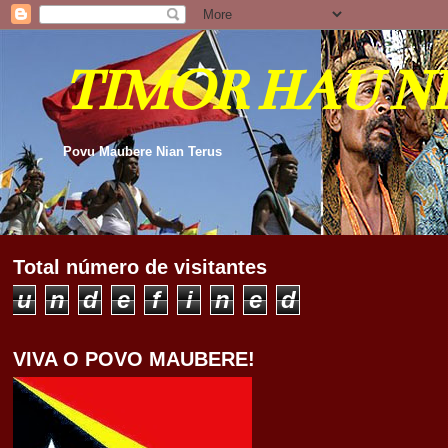
TIMOR HAU N
Povu Maubere Nian Terus
Total número de visitantes
u
n
d
e
f
i
n
e
d
VIVA O POVO MAUBERE!