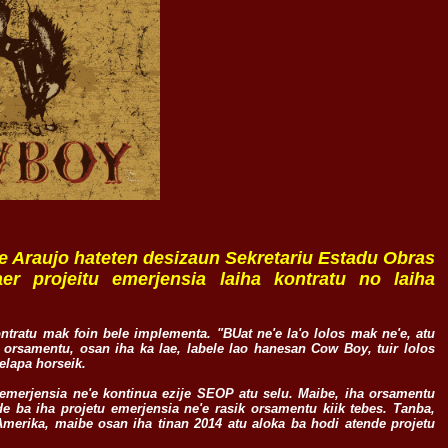
e Araujo hateten desizaun Sekretariu Estadu Obras
r projeitu emerjensia laiha kontratu no laiha
ontratu mak foin bele implementa. "BUat ne'e la'o lolos mak ne'e, atu
a orsamentu, osan iha ka lae, labele lao hanesan Cow Boy, tuir lolos
elapa horseik.
 emerjensia ne'e kontinua ezije SEOP atu selu. Maibe, iha orsamentu
de ba iha projetu emerjensia ne'e rasik orsamentu kiik tebes. Tanba,
merika, maibe osan iha tinan 2014 atu aloka ba hodi atende projetu