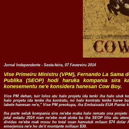
Jornal Independente - Sesta-feira, 07 Fevereiru 2014
Vise Primeiru Ministru (VPM), Fernando La Sama d
Publika (SEOP) hodi haruka kompania sira kae
konesementu ne'e konsidera hanesan Cow Boy.
Vice PM dehan, tuir lolos atu halo projetu ida tenki iha halo uluk k
halo projetu ida tenke iha kontratu, no halo kontratu tenke haree b
labele hanesan ne'e," Vise PM preokupa, iha Embaixada EUA Pantai k
Iha parte seluk kompania sira ne'ebe maka halo remata ona projetu
jetal estadu 2014 nian ne'ebe mak aloka ba iha SEOP liliu atu aten
dividas ne'ebe mak mosu ho total osan hamutuk milaun $74 dolar A
emerjensia ne'e ho de'it montante millaun $30.