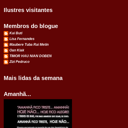
Ilustres visitantes
Membros do blogue
Kai Buti
Lisa Fernandes
Maubere Tuba Rai Metin
Oan Kiak
TIMOR HAU NIAN DOBEN
Zizi Pedruco
Mais lidas da semana
Amanhã...