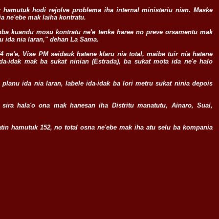
 hamutuk hodi rejolve problema iha internal ministeriu nian. Maske
a ne'ebe mak laiha kontratu.
 tanba kuandu mosu kontratu ne'e tenke haree no preve orsamentu mak
nu ida nia laran," dehan La Sama.
ne'e, Vise PM seidauk hatene klaru nia total, maibe tuir nia hatene
da-idak mak ba sukat ninian (Estrada), ba sukat mota ida ne'e halo
 planu ida nia laran, labele ida-idak ba lori metru sukat ninia depois
ira hala'o ona mak hanesan iha Distritu manatutu, Ainaro, Suai,
 fatin hamutuk 152, no total osna ne'ebe mak iha atu selu ba kompania