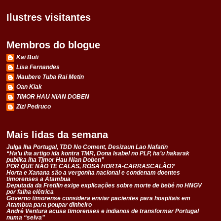
Ilustres visitantes
Membros do blogue
Kai Buti
Lisa Fernandes
Maubere Tuba Rai Metin
Oan Kiak
TIMOR HAU NIAN DOBEN
Zizi Pedruco
Mais lidas da semana
Julga Iha Portugal, TDD No Coment, Desizaun Lao Nafatin
“Ha’u iha artigo ida kontra TMR, Dona Isabel no PLP, ha’u hakarak
publika iha Timor Hau Nian Doben”
POR QUE NÃO TE CALAS, ROSA HORTA-CARRASCALÃO?
Horta e Xanana são a vergonha nacional e condenam doentes
timorenses a Atambua
Deputada da Fretilin exige explicações sobre morte de bebé no HNGV
por falha elétrica
Governo timorense considera enviar pacientes para hospitais em
Atambua para poupar dinheiro
André Ventura acusa timorenses e indianos de transformar Portugal
numa “selva”