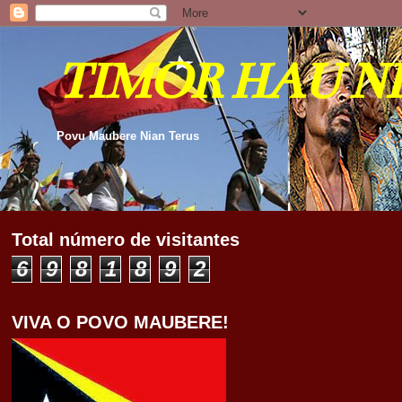
TIMOR HAU N
Povu Maubere Nian Terus
Total número de visitantes
6
9
8
1
8
9
2
VIVA O POVO MAUBERE!