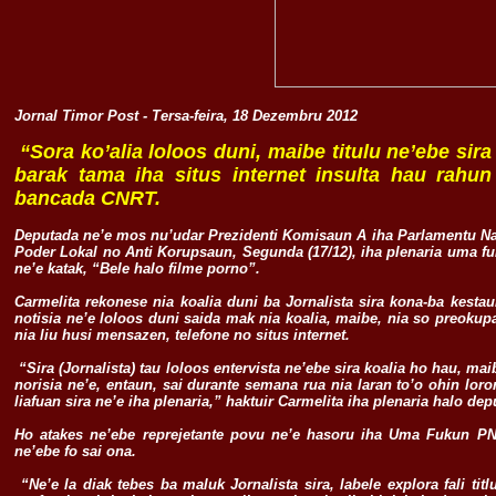
Jornal Timor Post - Tersa-feira, 18 Dezembru 2012
“Sora ko’alia loloos duni, maibe titulu ne’ebe sira
barak tama iha situs internet insulta hau rahu
bancada CNRT.
Deputada ne’e mos nu’udar Prezidenti Komisaun A iha Parlamentu Nasi
Poder Lokal no Anti Korupsaun, Segunda (17/12), iha plenaria uma fuk
ne’e katak, “Bele halo filme porno”.
Carmelita rekonese nia koalia duni ba Jornalista sira kona-ba kesta
notisia ne’e loloos duni saida mak nia koalia, maibe, nia so preokupa
nia liu husi mensazen, telefone no situs internet.
“Sira (Jornalista) tau loloos entervista ne’ebe sira koalia ho hau, maib
norisia ne’e, entaun, sai durante semana rua nia laran to’o ohin lor
liafuan sira ne’e iha plenaria,” haktuir Carmelita iha plenaria halo d
Ho atakes ne’ebe reprejetante povu ne’e hasoru iha Uma Fukun PN, Ca
ne’ebe fo sai ona.
“Ne’e la diak tebes ba maluk Jornalista sira, labele explora fali titl