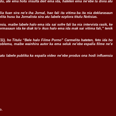
adu, ate ema hotu insulta deit ema ida, hateten ema ne’ebe la divia atu
 lia fuan sira ne’e iha Jornal, hao fali ita vitima ba ita nia deklarasaun
ita husu ba Jornalista sira atu labele ezplora titulu Notisias.
ia, maibe labele halo ema ida sai sofre fali ba nia intervista rasik, ke
formasaun ida ke diak to’o ikus halo ema ida mak sai vitima fali,” tenik
11), ho Titulu “Bele halo Filme Porno” Carmelita hateten, feto ida ho
oblema, maibe wainhira autor ka ema seluk ne’ebe espalla filme ne’e
 atu labele publika ka espaila video ne’ebe produs ona hodi influensia
o.