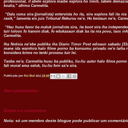
professional, it abele ezplora maibe explora ho limiti, labele demazi
koalia,” afirma Carmelita.
“Dala ruma sira (jornalista) entervista ho ita, sira explora fali ita nia
rasik,” lamenta eis juis Tribunal Rekursu ne’e. Ho kestaun ne’e, Carmel
“Hau husu favor ba maluk jornalista sira, ita boot sira iha independens
tuir loloos fo hanoin diak, fo edukasaun diak ba ita nia povu, laos in
Carmelita.
Iha Notisia ne’ebe publika iha Diario Timor Post edisaun sabadu (31/
mane ida wainhira halo filme porno ba konsumu privadu ne’e laiha r
konsidera krime no tenki prosesu tuir lei.
Tanba ne’e, Carmelita husu ba publiku, liu-liu autor halo filme porno
fali moral ema seluk, liu-liu foin sa’e sira.
,
Publicada por
Kai Buti
à(s)
18:40
Sem comentários:
Enviar um comentário
Nota: só um membro deste blogue pode publicar um comentári