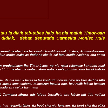
 tau la dia’k teb-tebes halo ita nia maluk Timor-oan
n didiak,” dehan deputada Carmelita Monisz Huis
onal ne’ebe trata ba asuntu konstitusional, Justisa, Administrasaun,
un kritika maka’as titulu ne’ebe fo sai husi media nasional sira antes
un protistuisaun iha Timor-Leste, no nia rasik rekonese kontiudu husi
 titulu ne’ebe iha tanba hafoin notisia ne’e publika, ema barak hataka
e, ita nia maluk barak la lee kontiudu notisia ne’e no kaer deit ba titlu
on kuaze ema telefone, mensazen insulta hau, hau rasik labele hateten
eputadu sira seluk hamnasa.
rmelita afirma, tuir loloos Jornalista sira labele hili titlu notisia
u, hau respeita tebes ita boot sira nia funsaun, ita boot sira iha etika