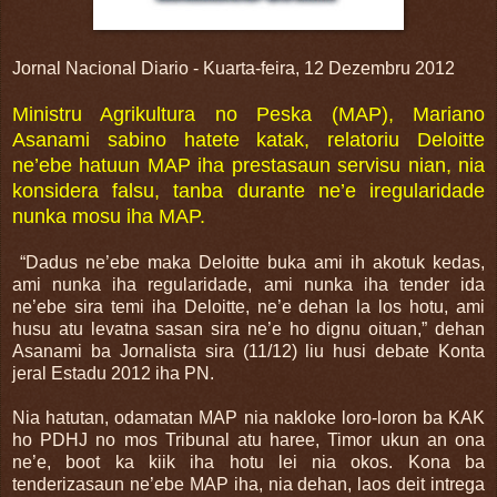
Jornal Nacional Diario - Kuarta-feira, 12 Dezembru 2012
Ministru Agrikultura no Peska (MAP), Mariano
Asanami sabino hatete katak, relatoriu Deloitte
ne’ebe hatuun MAP iha prestasaun servisu nian, nia
konsidera falsu, tanba durante ne’e iregularidade
nunka mosu iha MAP.
“Dadus ne’ebe maka Deloitte buka ami ih akotuk kedas,
ami nunka iha regularidade, ami nunka iha tender ida
ne’ebe sira temi iha Deloitte, ne’e dehan la los hotu, ami
husu atu levatna sasan sira ne’e ho dignu oituan,” dehan
Asanami ba Jornalista sira (11/12) liu husi debate Konta
jeral Estadu 2012 iha PN.
Nia hatutan, odamatan MAP nia nakloke loro-loron ba KAK
ho PDHJ no mos Tribunal atu haree, Timor ukun an ona
ne’e, boot ka kiik iha hotu lei nia okos. Kona ba
tenderizasaun ne’ebe MAP iha, nia dehan, laos deit intrega