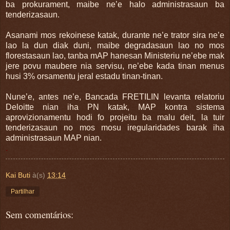
ba prokurament, maibe ne’e halo administrasaun ba
tenderizasaun.
Asanami mos rekoinese katak, durante ne’e trator sira ne’e
lao la dun diak duni, maibe degradasaun lao no mos
florestasaun lao, tanba mAP hanesan Ministeriu ne’ebe mak
jere povu maubere nia servisu, ne’ebe kada tinan menus
husi 3% orsamentu jeral estadu tinan-tinan.
Nune’e, antes ne’e, Bancada FRETILIN levanta relatoriu
Deloitte nian iha PN katak, MAP kontra sistema
aprovizionamentu hodi fo projeitu ba malu deit, la tuir
tenderizasaun no mos mosu iregularidades barak iha
administrasaun MAP nian.
.
Kai Buti
à(s)
13:14
Partilhar
Sem comentários: