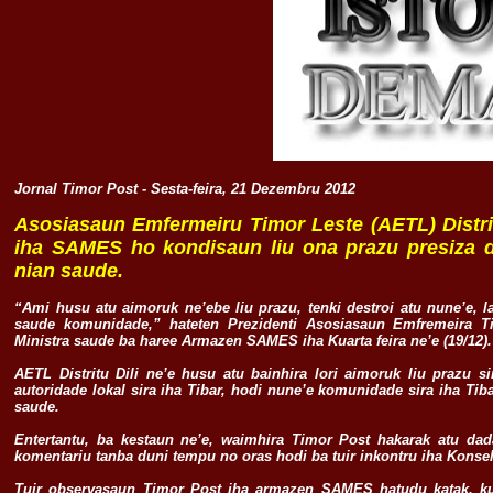
Jornal Timor Post - Sesta-feira, 21 Dezembru 2012
Asosiasaun Emfermeiru Timor Leste (AETL) Distrit
iha SAMES ho kondisaun liu ona prazu presiza d
nian saude.
“Ami husu atu aimoruk ne’ebe liu prazu, tenki destroi atu nune’e, 
saude komunidade,” hateten Prezidenti Asosiasaun Emfremeira Ti
Ministra saude ba haree Armazen SAMES iha Kuarta feira ne’e (19/12)
AETL Distritu Dili ne’e husu atu bainhira lori aimoruk liu prazu 
autoridade lokal sira iha Tibar, hodi nune’e komunidade sira iha Ti
saude.
Entertantu, ba kestaun ne’e, waimhira Timor Post hakarak atu dad
komentariu tanba duni tempu no oras hodi ba tuir inkontru iha Konsel
Tuir observasaun Timor Post iha armazen SAMES hatudu katak, k