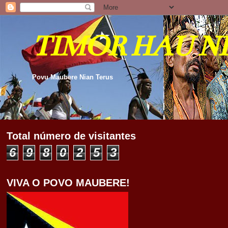
TIMOR HAU N
Povu Maubere Nian Terus
Total número de visitantes
6
9
8
0
2
5
3
VIVA O POVO MAUBERE!