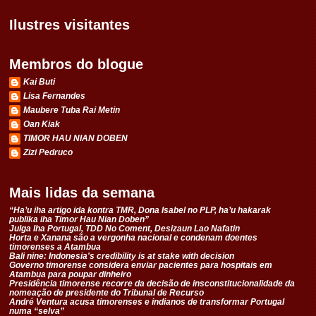
Ilustres visitantes
Membros do blogue
Kai Buti
Lisa Fernandes
Maubere Tuba Rai Metin
Oan Kiak
TIMOR HAU NIAN DOBEN
Zizi Pedruco
Mais lidas da semana
“Ha’u iha artigo ida kontra TMR, Dona Isabel no PLP, ha’u hakarak
publika iha Timor Hau Nian Doben”
Julga Iha Portugal, TDD No Coment, Desizaun Lao Nafatin
Horta e Xanana são a vergonha nacional e condenam doentes
timorenses a Atambua
Bali nine: Indonesia's credibility is at stake with decision
Governo timorense considera enviar pacientes para hospitais em
Atambua para poupar dinheiro
Presidência timorense recorre da decisão de insconstitucionalidade da
nomeação de presidente do Tribunal de Recurso
André Ventura acusa timorenses e indianos de transformar Portugal
numa “selva”