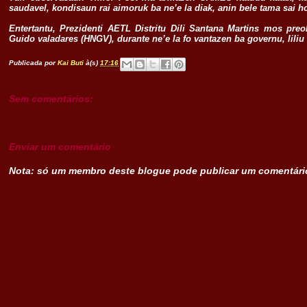
saudavel, kondisaun rai aimoruk ba ne’e la diak, anin bele tama sai
Entertantu, Prezidenti AETL Distritu Dili Santana Martins mos pr
Guido valadares (HNGV), durante ne’e la fo vantazen ba governu, liliu
.
Publicada por
Kai Buti
à(s)
17:16
Sem comentários:
Enviar um comentário
Nota: só um membro deste blogue pode publicar um comentári