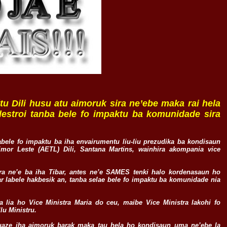
u Dili husu atu aimoruk sira ne’ebe maka rai hela
estroi tanba bele fo impaktu ba komunidade sira
labele fo impaktu ba iha envairumentu liu-liu prezudika ba kondisaun
mor Leste (AETL) Dili, Santana Martins, wainhira akompania vice
.
sira ne’e ba iha Tibar, antes ne’e SAMES tenki halo kordenasaun ho
bar labele hakbesik an, tanba selae bele fo impaktu ba komunidade nia
a lia ho Vice Ministra Maria do ceu, maibe Vice Ministra lakohi fo
lu Ministru.
uaze iha aimoruk barak maka tau hela ho kondisaun uma ne’ebe la