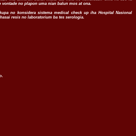
 ho vontade no plapon uma nian balun mos at ona.
eokupa no konsidera sistema medical check up iha Hospital Nasional
 hasai resis no laboratorium ba tes serologia.
o.