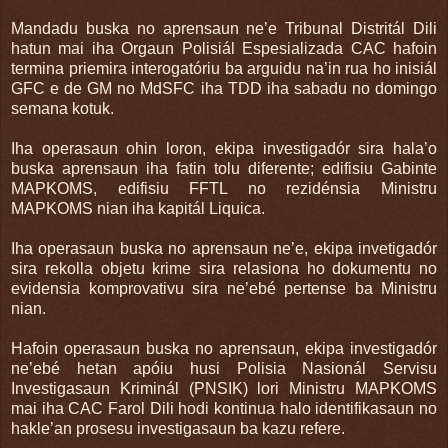
Mandadu buska no aprensaun ne’e Tribunal Distritál Dili
hatun mai iha Orgaun Polisiál Espesializada CAC hafoin
termina priemira interogatóriu ba arguidu na’in rua ho inisiál
GFC e de GM no MdSFC iha TDD iha sabadu no domingo
semana kotuk.
Iha operasaun ohin loron, ekipa investigadór sira hala’o
buska aprensaun iha fatin tolu diferente; edifisiu Gabinte
MAPKOMS, edifisiu FFTL no rezidénsia Ministru
MAPKOMS nian iha kapitál Liquica.
Iha operasaun buska no aprensaun ne’e, ekipa invetigadór
sira rekolla objetu krime sira relasiona ho dokumentu no
evidensia komprovativu sira ne’ebé pertense ba Ministru
nian.
Hafoin operasaun buska no aprensaun, ekipa investigadór
ne’ebé hetan apóiu husi Polisia Nasionál Servisu
Investigasaun Kriminál (PNSIK) lori Ministru MAPKOMS
mai iha CAC Farol Dili hodi kontinua halo identifikasaun no
hakle’an prosesu investigasaun ba kazu refere.