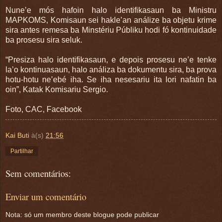
Nune’e mós hafoin halo identifikasaun ba Ministru
MAPKOMS, Komisaun sei hakle’an análize ba objetu krime
sira antes remesa ba Minstériu Públiku hodi fó kontinuidade
ba prosesu sira seluk.
“Presiza halo identifikasaun, e depois prosesu ne’e tenke
la’o kontinuasaun, halo análiza ba dokumentu sira, ba prova
hotu-hotu ne’ebé iha. Se iha nesesariu ita lori nafatin ba
oin”, Katak Komisariu Sergio.
Foto, CAC, Facebook
Kai Buti
à(s)
21:56
Partilhar
Sem comentários:
Enviar um comentário
Nota: só um membro deste blogue pode publicar