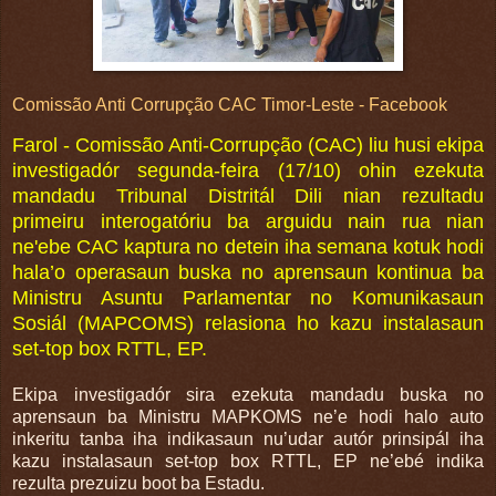
Comissão Anti Corrupção CAC Timor-Leste - Facebook
Farol - Comissão Anti-Corrupção (CAC) liu husi ekipa
investigadór segunda-feira (17/10) ohin ezekuta
mandadu Tribunal Distritál Dili nian rezultadu
primeiru interogatóriu ba arguidu nain rua nian
ne'ebe CAC kaptura no detein iha semana kotuk hodi
hala’o operasaun buska no aprensaun kontinua ba
Ministru Asuntu Parlamentar no Komunikasaun
Sosiál (MAPCOMS) relasiona ho kazu instalasaun
set-top box RTTL, EP.
Ekipa investigadór sira ezekuta mandadu buska no
aprensaun ba Ministru MAPKOMS ne’e hodi halo auto
inkeritu tanba iha indikasaun nu’udar autór prinsipál iha
kazu instalasaun set-top box RTTL, EP ne’ebé indika
rezulta prezuizu boot ba Estadu.