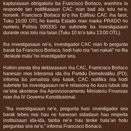
kapturasaun obrigatoriu ba Francisco Borlaco, wainhira la
responde tan notifikasaun CAC nian bad ala tolu ne’e,
horseik. Francisco Borlaco to’o iha Edifisiu CAC iha farol,
Tuku 10:00 OTL ho kareta Estado nian marka PRADO ho
numeru Polisia 00033G no submete ba investigasaun
durante oras tolu nia laran (Tuku 10 to’o tuku 13:00 OTL).
Iha investigasaun ne’e, investigador CAC nian fo pergunta
barak ba Francisco Borlaco, hodi halo nia “ran nakali” no fila
‘deskute malu’ ho investigador sira.
Hafoin presta tiha deklarasaun iha CAC, Framcisco Borlaco
hanesan mos lideransa ida iha Partidu Demokratiku (PD),
informa ba jornalista sira katak, CAC notifika nia hodi
submete ba investigasaun ne’e relasiona ho kazu lubuk ida
ne’ebe akontese iha Aprovizionamentu Ministeriu Finansas
nian iha IV Governu Konstitusional.
“Iha investigasaun ne’e, pregunta husi investigador sira
barak tebes mai hau no hanesan sidadaun hau respeita
instituisaun ida-ida, tanba ne’e hau tenke hata’an hotu
perguntas sira ne’e,” informa Francisco Borlaco.