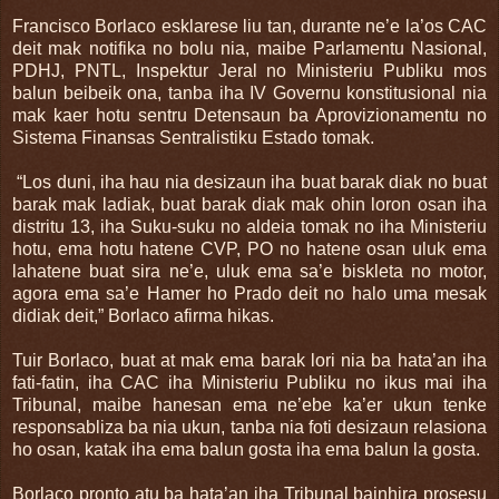
Francisco Borlaco esklarese liu tan, durante ne’e la’os CAC
deit mak notifika no bolu nia, maibe Parlamentu Nasional,
PDHJ, PNTL, Inspektur Jeral no Ministeriu Publiku mos
balun beibeik ona, tanba iha IV Governu konstitusional nia
mak kaer hotu sentru Detensaun ba Aprovizionamentu no
Sistema Finansas Sentralistiku Estado tomak.
“Los duni, iha hau nia desizaun iha buat barak diak no buat
barak mak ladiak, buat barak diak mak ohin loron osan iha
distritu 13, iha Suku-suku no aldeia tomak no iha Ministeriu
hotu, ema hotu hatene CVP, PO no hatene osan uluk ema
lahatene buat sira ne’e, uluk ema sa’e biskleta no motor,
agora ema sa’e Hamer ho Prado deit no halo uma mesak
didiak deit,” Borlaco afirma hikas.
Tuir Borlaco, buat at mak ema barak lori nia ba hata’an iha
fati-fatin, iha CAC iha Ministeriu Publiku no ikus mai iha
Tribunal, maibe hanesan ema ne’ebe ka’er ukun tenke
responsabliza ba nia ukun, tanba nia foti desizaun relasiona
ho osan, katak iha ema balun gosta iha ema balun la gosta.
Borlaco pronto atu ba hata’an iha Tribunal bainhira prosesu