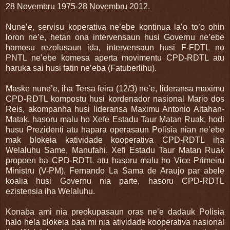
28 Novembru 1975-28 Novembru 2012.
Nune’e, servisu koperativa ne’ebe kontinua la’o to’o ohin
loron ne’e, hetan ona intervensaun husi Governu ne’ebe
hamosu rezolusaun ida, intervensaun husi F-FDTL no
PNTL ne’ebe komesa aperta movimentu CPD-RDTL atu
haruka sai husi fatin ne’eba (Fatuberlihu).
Maske nune’e, iha Tersa feira (12/3) ne’e, lideransa maximu
CPD-RDTL kompostu husi kordenador nasional Mario dos
Reis, akompanha husi lideransa Maximu Antonio Aitahan-
Matak, hasoru malu ho Xefe Estadu Taur Matan Ruak, hodi
husu Prezidenti atu hapara operasaun Polisia nian ne’ebe
mak blokeia katividade kooperativa CPD-RDTL iha
Welaluhu Same, Manufahi. Xefi Estadu Taur Matan Ruak
propoen ba CPD-RDTL atu hasoru malu ho Vice Primeiru
Ministru (V-PM), Fernando La Sama de Araujo par abele
koalia husi Governu nia parte, hasoru CPD-RDTL
ezistensia iha Welaluhu.
Konaba ami nia preokupasaun oras ne’e dadauk Polisia
halo hela blokeia baa mi nia atividade kooperativa nasional