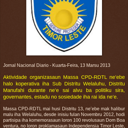
Jornal Nacional Diario - Kuarta-Feira, 13 Marsu 2013
Aktividade organizasaun Massa CPD-RDTL ne’ebe
halo koperativa iha Sub Distritu Welaluhu, Distritu
Manufahi durante ne’e sai alvu ba politiku sira,
governantes, estadu no sosiedade iha rai ida ne’e.
Massa CPD-RDTL mai husi Distritu 13, ne’ebe mak halibur
malu iha Welaluhu, desde inisiu fulan Novembru 2012, hodi
partisipa iha komemorasaun loron 100 revolusaun Dom Boa
ventura, no loron proklamasaun Independensia Timor Leste,