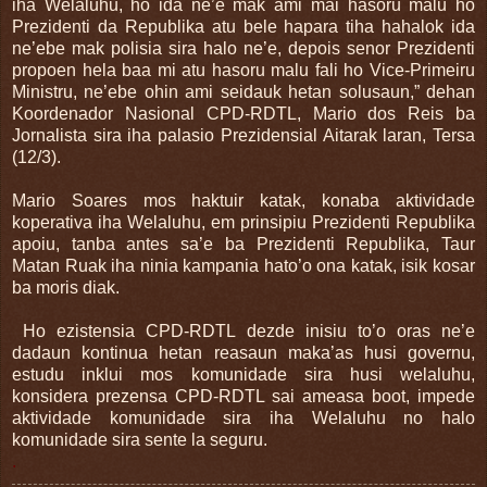
iha Welaluhu, ho ida ne’e mak ami mai hasoru malu ho
Prezidenti da Republika atu bele hapara tiha hahalok ida
ne’ebe mak polisia sira halo ne’e, depois senor Prezidenti
propoen hela baa mi atu hasoru malu fali ho Vice-Primeiru
Ministru, ne’ebe ohin ami seidauk hetan solusaun,” dehan
Koordenador Nasional CPD-RDTL, Mario dos Reis ba
Jornalista sira iha palasio Prezidensial Aitarak laran, Tersa
(12/3).
Mario Soares mos haktuir katak, konaba aktividade
koperativa iha Welaluhu, em prinsipiu Prezidenti Republika
apoiu, tanba antes sa’e ba Prezidenti Republika, Taur
Matan Ruak iha ninia kampania hato’o ona katak, isik kosar
ba moris diak.
Ho ezistensia CPD-RDTL dezde inisiu to’o oras ne’e
dadaun kontinua hetan reasaun maka’as husi governu,
estudu inklui mos komunidade sira husi welaluhu,
konsidera prezensa CPD-RDTL sai ameasa boot, impede
aktividade komunidade sira iha Welaluhu no halo
komunidade sira sente la seguru.
.