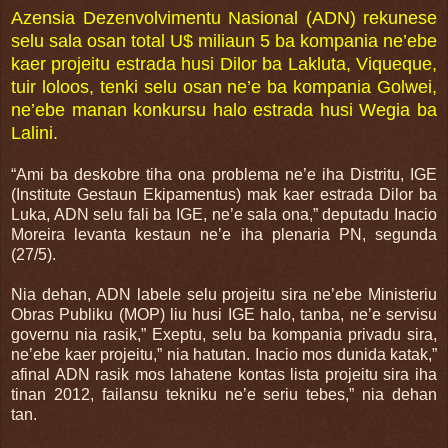
Azensia Dezenvolvimentu Nasional (ADN) rekunese
selu sala osan total U$ miliaun 5 ba kompania ne’ebe
kaer projeitu estrada husi Dilor ba Lakluta, Viqueque,
tuir loloos, tenki selu osan ne’e ba kompania Golwei,
ne’ebe manan konkursu halo estrada husi Wegia ba
Lalini.
“Ami ba deskobre tiha ona problema ne’e iha Distritu, IGE
(Institute Gestaun Ekipamentus) mak kaer estrada Dilor ba
Luka, ADN selu fali ba IGE, ne’e sala ona,” deputadu Inacio
Moreira levanta kestaun ne’e iha plenaria PN, segunda
(27/5).
Nia dehan, ADN labele selu projeitu sira ne’ebe Ministeriu
Obras Publiku (MOP) liu husi IGE halo, tanba, ne’e servisu
governu nia rasik,” Exeptu, selu ba kompania privadu sira,
ne’ebe kaer projeitu,” nia hatutan. Inacio mos dunida katak,”
afinal ADN rasik mos lahatene kontas lista projeitu sira iha
tinan 2012, failansu tekniku ne’e seriu tebes,” nia dehan
tan.