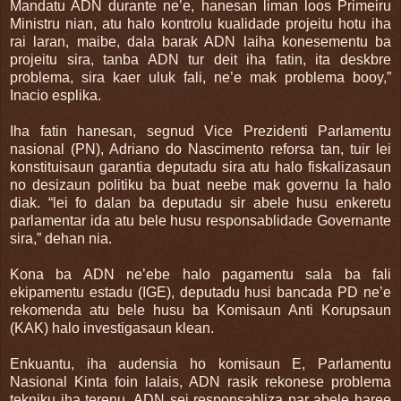
Mandatu ADN durante ne’e, hanesan liman loos Primeiru
Ministru nian, atu halo kontrolu kualidade projeitu hotu iha
rai laran, maibe, dala barak ADN laiha konesementu ba
projeitu sira, tanba ADN tur deit iha fatin, ita deskbre
problema, sira kaer uluk fali, ne’e mak problema booy,”
Inacio esplika.
Iha fatin hanesan, segnud Vice Prezidenti Parlamentu
nasional (PN), Adriano do Nascimento reforsa tan, tuir lei
konstituisaun garantia deputadu sira atu halo fiskalizasaun
no desizaun politiku ba buat neebe mak governu la halo
diak. “lei fo dalan ba deputadu sir abele husu enkeretu
parlamentar ida atu bele husu responsablidade Governante
sira,” dehan nia.
Kona ba ADN ne’ebe halo pagamentu sala ba fali
ekipamentu estadu (IGE), deputadu husi bancada PD ne’e
rekomenda atu bele husu ba Komisaun Anti Korupsaun
(KAK) halo investigasaun klean.
Enkuantu, iha audensia ho komisaun E, Parlamentu
Nasional Kinta foin lalais, ADN rasik rekonese problema
tekniku iha terenu, ADN sei responsabliza par abele haree