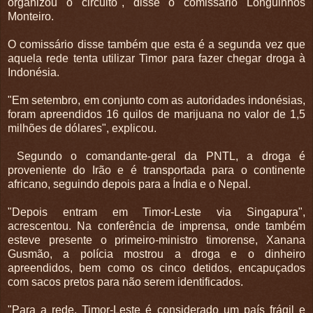
organizou o circuito", disse o comissário Longuinhos
Monteiro.
O comissário disse também que esta é a segunda vez que
aquela rede tenta utilizar Timor para fazer chegar droga à
Indonésia.
"Em setembro, em conjunto com as autoridades indonésias,
foram apreendidos 16 quilos de marijuana no valor de 1,5
milhões de dólares", explicou.
Segundo o comandante-geral da PNTL, a droga é
proveniente do Irão e é transportada para o continente
africano, seguindo depois para a Índia e o Nepal.
"Depois entram em Timor-Leste via Singapura",
acrescentou. Na conferência de imprensa, onde também
esteve presente o primeiro-ministro timorense, Xanana
Gusmão, a polícia mostrou a droga e o dinheiro
apreendidos, bem como os cinco detidos, encapuçados
com sacos pretos para não serem identificados.
"Para a rede, Timor-Leste é considerado um país frágil e