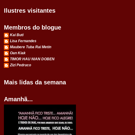
Ilustres visitantes
Membros do blogue
Kai Buti
Lisa Fernandes
Maubere Tuba Rai Metin
Oan Kiak
TIMOR HAU NIAN DOBEN
Zizi Pedruco
Mais lidas da semana
Amanhã...