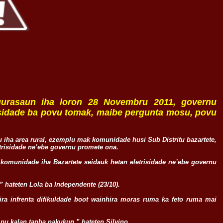
agurasaun iha loron 28 Novembru 2011, governu
trisidade ba povu tomak, maibe pergunta mosu, povu
iu iha area rural, ezemplu mak komunidade husi Sub Distritu bazartete,
letrisidade ne’ebe governu promete ona.
komunidade iha Bazartete seidauk hetan eletrisidade ne’ebe governu
” hateten Lola ba Independente (23/10).
 sira infrenta difikuldade boot wainhira moras ruma ka feto ruma mai
pu kalan tanba nakukun,” hateten Silvino.