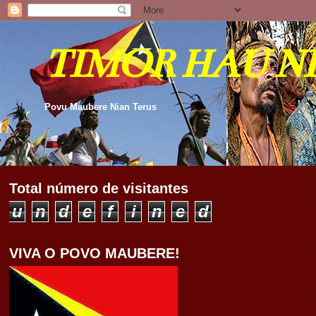
TIMOR HAU N
Povu Maubere Nian Terus
Total número de visitantes
u
n
d
e
f
i
n
e
d
VIVA O POVO MAUBERE!