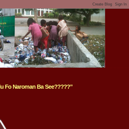
adu Fo Naroman Ba See?????”