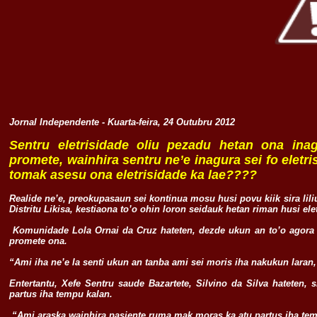
Jornal Independente - Kuarta-feira, 24 Outubru 2012
Sentru eletrisidade oliu pezadu hetan ona in
promete, wainhira sentru ne’e inagura sei fo ele
tomak asesu ona eletrisidade ka lae????
Realide ne’e, preokupasaun sei kontinua mosu husi povu kiik sira lil
Distritu Likisa, kestiaona to’o ohin loron seidauk hetan riman husi e
Komunidade Lola Ornai da Cruz hateten, dezde ukun an to’o agora 
promete ona.
“Ami iha ne’e la senti ukun an tanba ami sei moris iha nakukun laran,
Entertantu, Xefe Sentru saude Bazartete, Silvino da Silva hateten,
partus iha tempu kalan.
“Ami araska wainhira pasiente ruma mak moras ka atu partus iha tem