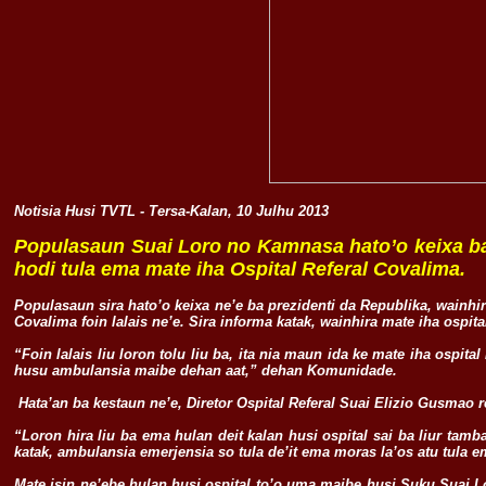
Notisia Husi TVTL - Tersa-Kalan, 10 Julhu 2013
Populasaun Suai Loro no Kamnasa hato’o keixa ba
hodi tula ema mate iha Ospital Referal Covalima.
Populasaun sira hato’o keixa ne’e ba prezidenti da Republika, wainhi
Covalima foin lalais ne’e. Sira informa katak, wainhira mate iha ospital
“Foin lalais liu loron tolu liu ba, ita nia maun ida ke mate iha ospita
husu ambulansia maibe dehan aat,” dehan Komunidade.
Hata’an ba kestaun ne’e, Diretor Ospital Referal Suai Elizio Gusmao r
“Loron hira liu ba ema hulan deit kalan husi ospital sai ba liur tamb
katak, ambulansia emerjensia so tula de’it ema moras la’os atu tula 
Mate isin ne’ebe hulan husi ospital to’o uma maibe husi Suku Suai L