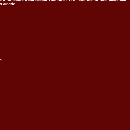
tu atende.
o.