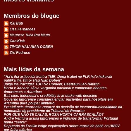
Membros do blogue
Kai Buti
Lisa Fernandes
Maubere Tuba Rai Metin
Oan Kiak
TIMOR HAU NIAN DOBEN
Zizi Pedruco
Mais lidas da semana
“Ha’u iha artigo ida kontra TMR, Dona Isabel no PLP, ha’u hakarak
publika iha Timor Hau Nian Doben”
Julga Iha Portugal, TDD No Coment, Desizaun Lao Nafatin
Horta e Xanana são a vergonha nacional e condenam doentes
timorenses a Atambua
Bali nine: Indonesia's credibility is at stake with decision
Governo timorense considera enviar pacientes para hospitais em
Atambua para poupar dinheiro
Presidência timorense recorre da decisão de insconstitucionalidade da
nomeação de presidente do Tribunal de Recurso
POR QUE NÃO TE CALAS, ROSA HORTA-CARRASCALÃO?
André Ventura acusa timorenses e indianos de transformar Portugal
numa “selva”
Deputada da Fretilin exige explicações sobre morte de bebé no HNGV
por falha elétrica