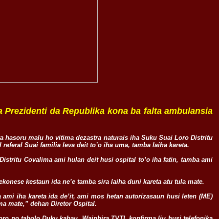
 Prezidenti da Republika kona ba falta ambulansia
ra hasoru malu ho vitima dezastra naturais iha Suku Suai Loro Distritu
 referal Suai familia leva deit to’o iha uma, tamba laiha kareta.
l Distritu Covalima ami hulan deit husi ospital to’o iha fatin, tamba ami
ekonese kestaun ida ne’e tamba sira laiha duni kareta atu tula mate.
a ami iha kareta ida de’it, ami mos hetan autorizasaun husi leten (ME)
ema mate,” dehan Diretor Ospital.
oro no tabolo Duku kabau. Wainhira TVTL konfirma liu husi telefonika