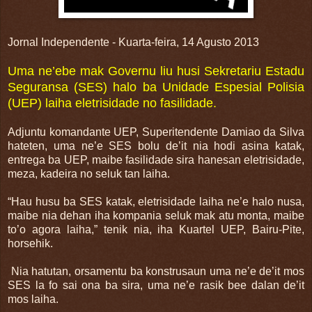
Jornal Independente - Kuarta-feira, 14 Agusto 2013
Uma ne’ebe mak Governu liu husi Sekretariu Estadu
Seguransa (SES) halo ba Unidade Espesial Polisia
(UEP) laiha eletrisidade no fasilidade.
Adjuntu komandante UEP, Superitendente Damiao da Silva
hateten, uma ne’e SES bolu de’it nia hodi asina katak,
entrega ba UEP, maibe fasilidade sira hanesan eletrisidade,
meza, kadeira no seluk tan laiha.
“Hau husu ba SES katak, eletrisidade laiha ne’e halo nusa,
maibe nia dehan iha kompania seluk mak atu monta, maibe
to’o agora laiha,” tenik nia, iha Kuartel UEP, Bairu-Pite,
horsehik.
Nia hatutan, orsamentu ba konstrusaun uma ne’e de’it mos
SES la fo sai ona ba sira, uma ne’e rasik bee dalan de’it
mos laiha.