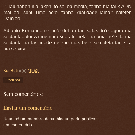
“Hau hanon nia lakohi fo sai ba media, tanba nia tauk ADN
mai atu sobu uma ne’e, tanba kualidade laiha,” hateten
Damiao.
Adjuntu Komandante ne’e dehan tan katak, to’o agora nia
seidauk autoriza membru sira atu hela iha uma ne’e, tanba
seidauk iha fasilidade ne’ebe mak bele kompleta tan sira
nia servisu.
.
Kai Buti
à(s)
19:52
Partilhar
Sem comentários:
Enviar um comentário
Nota: só um membro deste blogue pode publicar
um comentário.